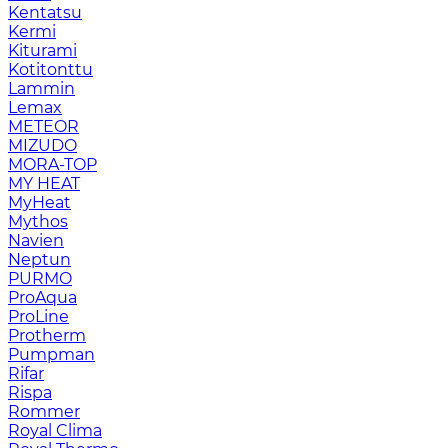
Kentatsu
Kermi
Kiturami
Kotitonttu
Lammin
Lemax
METEOR
MIZUDO
MORA-TOP
MY HEAT
MyHeat
Mythos
Navien
Neptun
PURMO
ProAqua
ProLine
Protherm
Pumpman
Rifar
Rispa
Rommer
Royal Clima