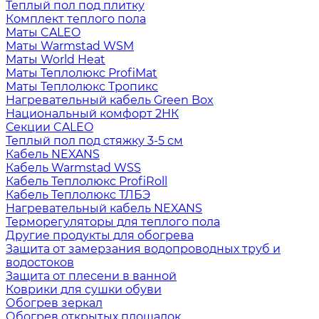
Теплый пол под плитку
Комплект теплого пола
Маты CALEO
Маты Warmstad WSM
Маты World Heat
Маты Теплолюкс ProfiMat
Маты Теплолюкс Тропикс
Нагревательный кабель Green Box
Национальный комфорт 2НК
Секции CALEO
Теплый пол под стяжку 3-5 см
Кабель NEXANS
Кабель Warmstad WSS
Кабель Теплолюкс ProfiRoll
Кабель Теплолюкс ТЛБЭ
Нагревательный кабель NEXANS
Терморегуляторы для теплого пола
Другие продукты для обогрева
Защита от замерзания водопроводных труб и
водостоков
Защита от плесени в ванной
Коврики для сушки обуви
Обогрев зеркал
Обогрев открытых площадок