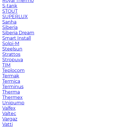
Royal Thermo
S-tank
STOUT
SUPERLUX
Sanha
Siberia
Siberia Dream
Smart Install
Solpi-M
Steelsun
Strattos
Stropuva
TIM
Teplocom
Termak
Termica
Terminus
Therma
Thermex
Unipump
Valfex
Valtec
Vargaz
Vatti