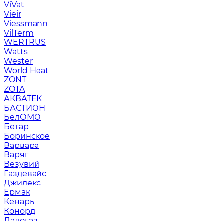
ViVat
Vieir
Viessmann
VilTerm
WERTRUS
Watts
Wester
World Heat
ZONT
ZOTA
АКВАТЕК
БАСТИОН
БелОМО
Бетар
Боринское
Варвара
Варяг
Везувий
Газдевайс
Джилекс
Ермак
Кенарь
Конорд
Ладогаз