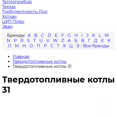
Теплоприбор
Терма
Турбулентность-Дон
Хотхан
ЦИТ-Плюс
Эван
A
B
C
D
E
F
G
H
I
J
K
L
M
N
P
R
S
T
U
V
W
Z
А
Б
В
Г
Д
Е
К
Л
М
Н
О
П
Р
С
Т
Х
Ц
Э
Главная
Твердотопливные котлы
Твердотопливные котлы 31
Твердотопливные котлы
31