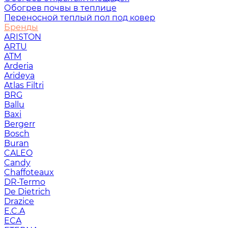
Обогрев почвы в теплице
Переносной теплый пол под ковер
Бренды
ARISTON
ARTU
ATM
Arderia
Arideya
Atlas Filtri
BRG
Ballu
Baxi
Bergerr
Bosch
Buran
CALEO
Candy
Chaffoteaux
DR-Termo
De Dietrich
Drazice
E.C.A
ECA