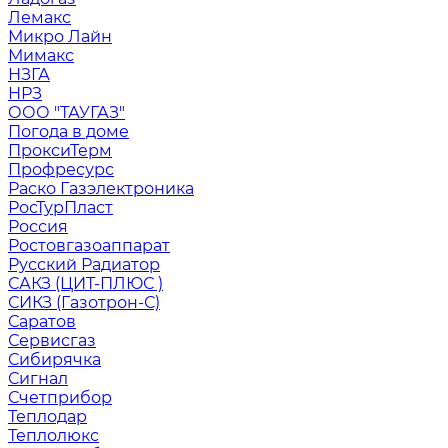
Лемакс
Микро Лайн
Мимакс
НЗГА
НРЗ
ООО "ТАУГАЗ"
Погода в доме
ПроксиТерм
Профресурс
Раско Газэлектроника
РосТурПласт
Россия
Ростовгазоаппарат
Русский Радиатор
САКЗ (ЦИТ-ПЛЮС )
СИКЗ (Газотрон-С)
Саратов
Сервисгаз
Сибирячка
Сигнал
Счетприбор
Теплодар
Теплолюкс