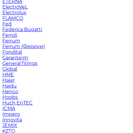
ETERNA
ElectroVeL
Electrolux
FLAMCO
Fed
Federica Bugatti
Ferroli
Ferrum
Ferrum (Феррум)
Fondital
Garanterm
General fitings
Global
HME
Haier
Hajdu
Henco
Hoobs
Huch EnTEC
ICMA
Impero
Innovita
JEMIX
KZTO