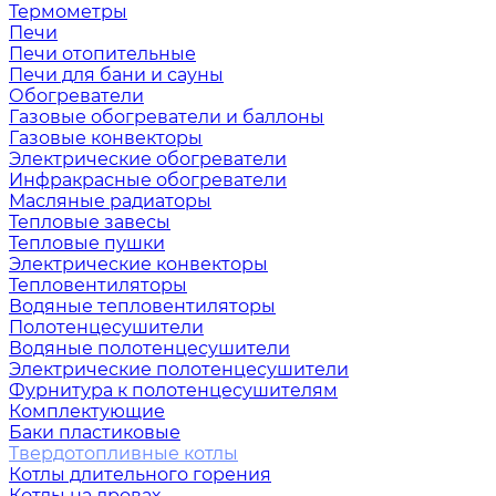
Термометры
Печи
Печи отопительные
Печи для бани и сауны
Обогреватели
Газовые обогреватели и баллоны
Газовые конвекторы
Электрические обогреватели
Инфракрасные обогреватели
Масляные радиаторы
Тепловые завесы
Тепловые пушки
Электрические конвекторы
Тепловентиляторы
Водяные тепловентиляторы
Полотенцесушители
Водяные полотенцесушители
Электрические полотенцесушители
Фурнитура к полотенцесушителям
Комплектующие
Баки пластиковые
Твердотопливные котлы
Котлы длительного горения
Котлы на дровах