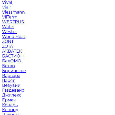
ViVat
Vieir
Viessmann
VilTerm
WERTRUS
Watts
Wester
World Heat
ZONT
ZOTA
АКВАТЕК
БАСТИОН
БелОМО
Бетар
Боринское
Варвара
Варяг
Везувий
Газдевайс
Джилекс
Ермак
Кенарь
Конорд
Ладогаз