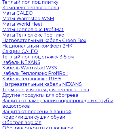
Теплый пол под плитку
Комплект теплого пола
Маты CALEO
Маты Warmstad WSM
Маты World Heat
Маты Теплолюкс ProfiMat
Маты Теплолюкс Тропикс
Нагревательный кабель Green Box
Национальный комфорт 2НК
Секции CALEO
Теплый пол под стяжку 3-5 см
Кабель NEXANS
Кабель Warmstad WSS
Кабель Теплолюкс ProfiRoll
Кабель Теплолюкс ТЛБЭ
Нагревательный кабель NEXANS
Терморегуляторы для теплого пола
Другие продукты для обогрева
Защита от замерзания водопроводных труб и
водостоков
Защита от плесени в ванной
Коврики для сушки обуви
Обогрев зеркал
Обогрев открытых площадок