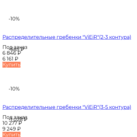
-10%
Распределительные гребенки "ViEiR"(2-3 контура)
Под заказ
-685
₽
6 846
₽
6 161
₽
Купить
-10%
Распределительные гребенки "ViEiR"(3-5 контура)
Под заказ
-1 028
₽
10 277
₽
9 249
₽
Купить