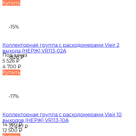
Купить
-15%
Коллекторная группа с расходомерами Vieir 2
выхода (НЕРЖ) VR113-02A
Под заказ
-826
₽
5 526
₽
4 700
₽
Купить
-17%
Коллекторная группа с расходомерами Vieir 10
выходов (НЕРЖ) VR113-10A
14 997
₽
-2 497
₽
12 500
₽