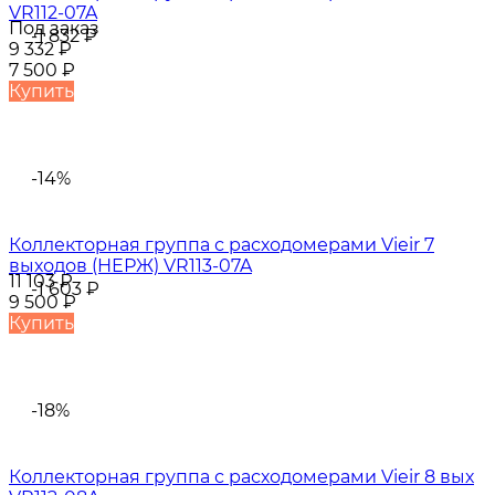
VR112-07A
Под заказ
-1 832
₽
9 332
₽
7 500
₽
Купить
-14%
Коллекторная группа с расходомерами Vieir 7
выходов (НЕРЖ) VR113-07A
11 103
₽
-1 603
₽
9 500
₽
Купить
-18%
Коллекторная группа с расходомерами Vieir 8 вых