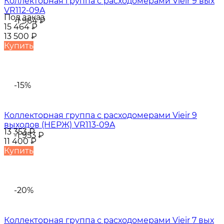
Коллекторная группа с расходомерами Vieir 9 вых
VR112-09A
Под заказ
-1 964
₽
15 464
₽
13 500
₽
Купить
-15%
Коллекторная группа с расходомерами Vieir 9
выходов (НЕРЖ) VR113-09A
13 353
₽
-1 953
₽
11 400
₽
Купить
-20%
Коллекторная группа с расходомерами Vieir 7 вых