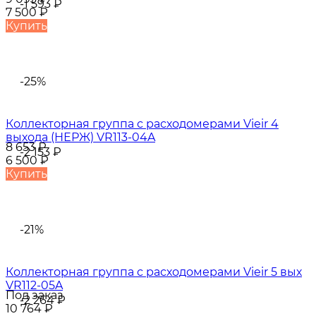
-1 593
₽
7 500
₽
Купить
-25%
Коллекторная группа с расходомерами Vieir 4
выхода (НЕРЖ) VR113-04A
8 653
₽
-2 153
₽
6 500
₽
Купить
-21%
Коллекторная группа с расходомерами Vieir 5 вых
VR112-05A
Под заказ
-2 264
₽
10 764
₽