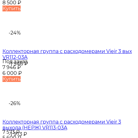
8 500
₽
Купить
-24%
Коллекторная группа с расходомерами Vieir 3 вых
VR112-03A
Под заказ
-1 946
₽
7 946
₽
6 000
₽
Купить
-26%
Коллекторная группа с расходомерами Vieir 3
выхода (НЕРЖ) VR113-03A
7 573
₽
-1 973
₽
5 600
₽