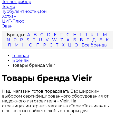
Теплоприбор
Терма
Турбулентность-Дон
Хотхан
ЦИТ-Плюс
Эван
A
B
C
D
E
F
G
H
I
J
K
L
M
N
P
R
S
T
U
V
W
Z
А
Б
В
Г
Д
Е
К
Л
М
Н
О
П
Р
С
Т
Х
Ц
Э
Главная
Бренды
Товары бренда Vieir
Товары бренда Vieir
Наш магазин готов порадовать Вас широким
выбором сертифицированного оборудования от
надежного изготовителя - Vieir. На
страницах интернет-магазина «ТермоТехника» вы
с легкостью найдете любые товары для