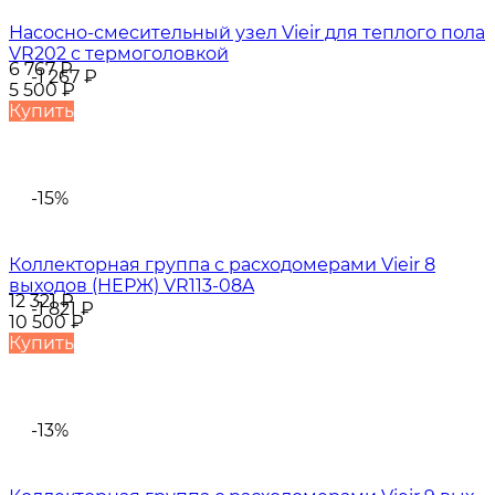
Насосно-смесительный узел Vieir для теплого пола
VR202 с термоголовкой
6 767
₽
-1 267
₽
5 500
₽
Купить
-15%
Коллекторная группа с расходомерами Vieir 8
выходов (НЕРЖ) VR113-08A
12 321
₽
-1 821
₽
10 500
₽
Купить
-13%