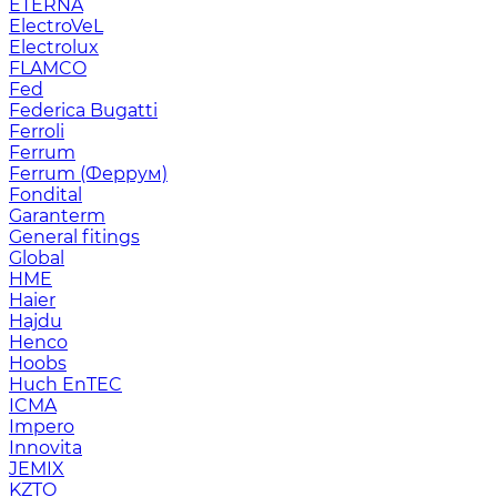
ETERNA
ElectroVeL
Electrolux
FLAMCO
Fed
Federica Bugatti
Ferroli
Ferrum
Ferrum (Феррум)
Fondital
Garanterm
General fitings
Global
HME
Haier
Hajdu
Henco
Hoobs
Huch EnTEC
ICMA
Impero
Innovita
JEMIX
KZTO