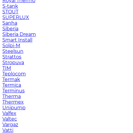
Royal Thermo
S-tank
STOUT
SUPERLUX
Sanha
Siberia
Siberia Dream
Smart Install
Solpi-M
Steelsun
Strattos
Stropuva
TIM
Teplocom
Termak
Termica
Terminus
Therma
Thermex
Unipump
Valfex
Valtec
Vargaz
Vatti