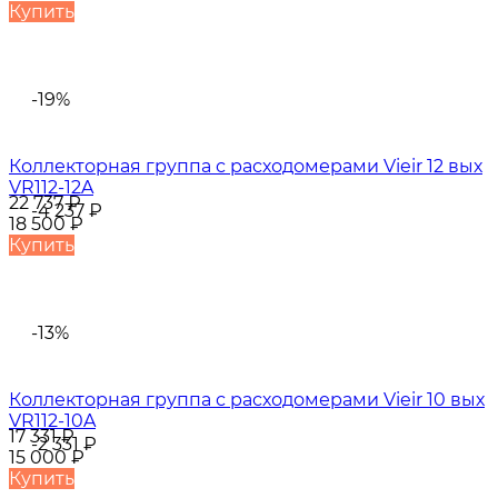
Купить
-19%
Коллекторная группа с расходомерами Vieir 12 вых
VR112-12A
22 737
₽
-4 237
₽
18 500
₽
Купить
-13%
Коллекторная группа с расходомерами Vieir 10 вых
VR112-10A
17 331
₽
-2 331
₽
15 000
₽
Купить