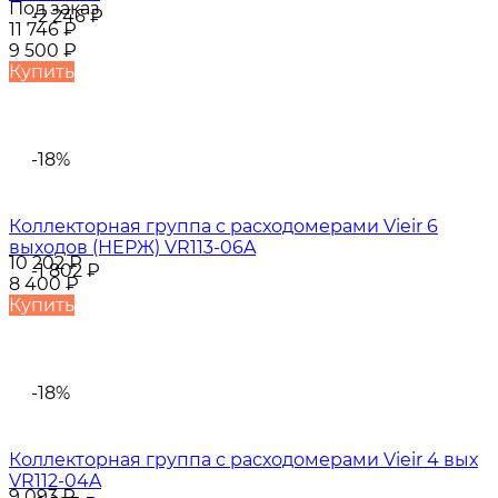
Под заказ
-2 246
₽
11 746
₽
9 500
₽
Купить
-18%
Коллекторная группа с расходомерами Vieir 6
выходов (НЕРЖ) VR113-06A
10 202
₽
-1 802
₽
8 400
₽
Купить
-18%
Коллекторная группа с расходомерами Vieir 4 вых
VR112-04A
9 093
₽