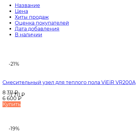
Название
Цена
Хиты продаж
Оценка покупателей
Дата добавления
В наличии
-21%
Смесительный узел для теплого пола ViEiR VR200A
8 311
₽
-1 711
₽
6 600
₽
Купить
-19%