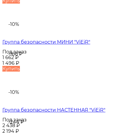
Купить
-10%
Группа безопасности МИНИ "ViEiR"
Под заказ
-166
₽
1 662
₽
1 496
₽
Купить
-10%
Группа безопасности НАСТЕННАЯ "ViEiR"
Под заказ
-244
₽
2 438
₽
2 194
₽