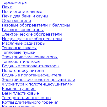
Термометры
Печи
Печи отопительные
Печи для бани и сауны
Обогреватели
Газовые обогреватели и баллоны
Газовые конвекторы
Электрические обогреватели
Инфракрасные обогреватели
Масляные радиаторы
Тепловые завесы
Тепловые пушки
Электрические конвекторы
Тепловентиляторы
Водяные тепловентиляторы
Полотенцесушители
Водяные полотенцесушители
Электрические полотенцесушители
Фурнитура к полотенцесушителям
Комплектующие
Баки пластиковые
Твердотопливные котлы
Котлы длительного горения
Котлы на дровах