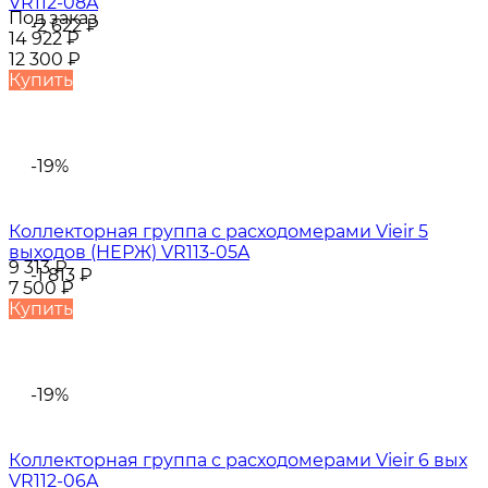
VR112-08A
Под заказ
-2 622
₽
14 922
₽
12 300
₽
Купить
-19%
Коллекторная группа с расходомерами Vieir 5
выходов (НЕРЖ) VR113-05A
9 313
₽
-1 813
₽
7 500
₽
Купить
-19%
Коллекторная группа с расходомерами Vieir 6 вых
VR112-06A