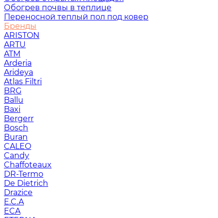
Обогрев почвы в теплице
Переносной теплый пол под ковер
Бренды
ARISTON
ARTU
ATM
Arderia
Arideya
Atlas Filtri
BRG
Ballu
Baxi
Bergerr
Bosch
Buran
CALEO
Candy
Chaffoteaux
DR-Termo
De Dietrich
Drazice
E.C.A
ECA