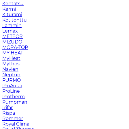
Kentatsu
Kermi
Kiturami
Kotitonttu
Lammin
Lemax
METEOR
MIZUDO
MORA-TOP
MY HEAT
MyHeat
Mythos
Navien
Neptun
PURMO
ProAqua
ProLine
Protherm
Pumpman
Rifar
Rispa
Rommer
Royal Clima