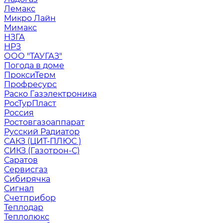
Лемакс
Микро Лайн
Мимакс
НЗГА
НРЗ
ООО "ТАУГАЗ"
Погода в доме
ПроксиТерм
Профресурс
Раско Газэлектроника
РосТурПласт
Россия
Ростовгазоаппарат
Русский Радиатор
САКЗ (ЦИТ-ПЛЮС )
СИКЗ (Газотрон-С)
Саратов
Сервисгаз
Сибирячка
Сигнал
Счетприбор
Теплодар
Теплолюкс