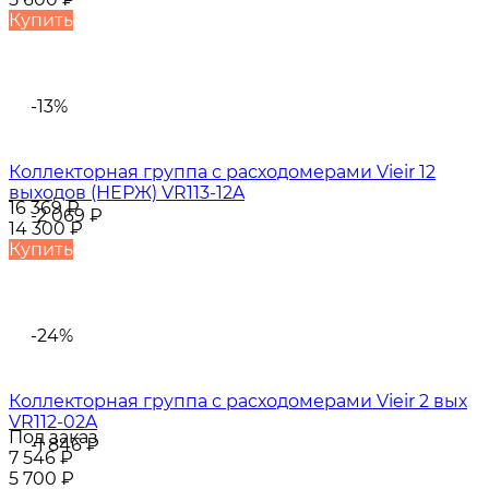
Купить
-13%
Коллекторная группа с расходомерами Vieir 12
выходов (НЕРЖ) VR113-12A
16 369
₽
-2 069
₽
14 300
₽
Купить
-24%
Коллекторная группа с расходомерами Vieir 2 вых
VR112-02A
Под заказ
-1 846
₽
7 546
₽
5 700
₽