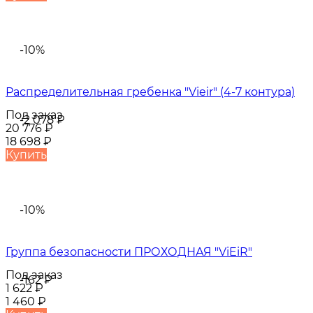
-10%
Распределительная гребенка "Vieir" (4-7 контура)
Под заказ
-2 078
₽
20 776
₽
18 698
₽
Купить
-10%
Группа безопасности ПРОХОДНАЯ "ViEiR"
Под заказ
-162
₽
1 622
₽
1 460
₽