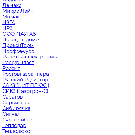
Лемакс
Микро Лайн
Мимакс
НЗГА
НРЗ
ООО "ТАУГАЗ"
Погода в доме
ПроксиТерм
Профресурс
Раско Газэлектроника
РосТурПласт
Россия
Ростовгазоаппарат
Русский Радиатор
САКЗ (ЦИТ-ПЛЮС )
СИКЗ (Газотрон-С)
Саратов
Сервисгаз
Сибирячка
Сигнал
Счетприбор
Теплодар
Теплолюкс