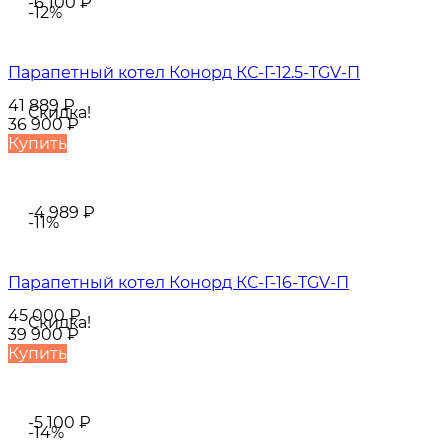
-6 100
₽
-12%
Парапетный котел Конорд КС-Г-12.5-TGV-П
41 889
₽
Скидка!
36 900
₽
Купить
-4 989
₽
-11%
Парапетный котел Конорд КС-Г-16-TGV-П
45 000
₽
Скидка!
39 900
₽
Купить
-5 100
₽
-14%