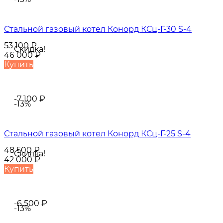
Стальной газовый котел Конорд КСц-Г-30 S-4
53 100
₽
Скидка!
46 000
₽
Купить
-7 100
₽
-13%
Стальной газовый котел Конорд КСц-Г-25 S-4
48 500
₽
Скидка!
42 000
₽
Купить
-6 500
₽
-13%