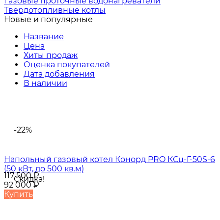
Газовые проточные водонагреватели
Твердотопливные котлы
Новые и популярные
Название
Цена
Хиты продаж
Оценка покупателей
Дата добавления
В наличии
-22%
Напольный газовый котел Конорд PRO КСц-Г-50S-6
(50 кВт, до 500 кв.м)
117 500
₽
Скидка!
92 000
₽
Купить