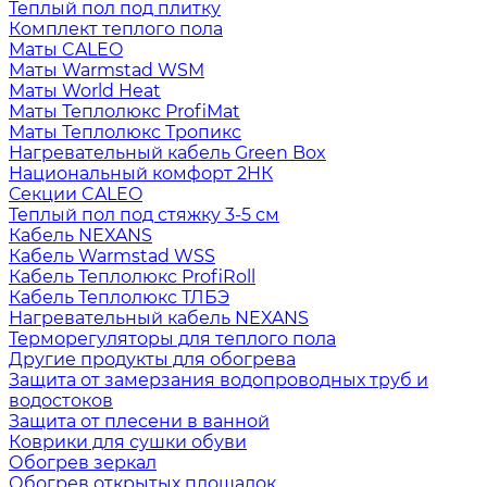
Теплый пол под плитку
Комплект теплого пола
Маты CALEO
Маты Warmstad WSM
Маты World Heat
Маты Теплолюкс ProfiMat
Маты Теплолюкс Тропикс
Нагревательный кабель Green Box
Национальный комфорт 2НК
Секции CALEO
Теплый пол под стяжку 3-5 см
Кабель NEXANS
Кабель Warmstad WSS
Кабель Теплолюкс ProfiRoll
Кабель Теплолюкс ТЛБЭ
Нагревательный кабель NEXANS
Терморегуляторы для теплого пола
Другие продукты для обогрева
Защита от замерзания водопроводных труб и
водостоков
Защита от плесени в ванной
Коврики для сушки обуви
Обогрев зеркал
Обогрев открытых площадок