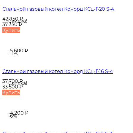
Стальной газовый котел Конорд КСц-Г-20 S-4
42 950
₽
Скидка!
37 350
₽
Купить
-5 600
₽
-11%
Стальной газовый котел Конорд КСц-Г-16 S-4
37 700
₽
Скидка!
33 500
₽
Купить
-4 200
₽
-6%