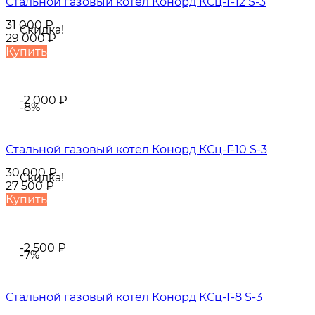
Стальной газовый котел Конорд КСц-Г-12 S-3
31 000
₽
Скидка!
29 000
₽
Купить
-2 000
₽
-8%
Стальной газовый котел Конорд КСц-Г-10 S-3
30 000
₽
Скидка!
27 500
₽
Купить
-2 500
₽
-7%
Стальной газовый котел Конорд КСц-Г-8 S-3