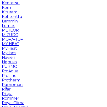
Kentatsu
Kermi
Kiturami
Kotitonttu
Lammin
Lemax
METEOR
MIZUDO
MORA-TOP
MY HEAT
MyHeat
Mythos
Navien
Neptun
PURMO
ProAqua
ProLine
Protherm
Pumpman
Rifar
Rispa
Rommer
Royal Clima