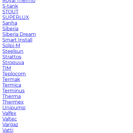
Royal Thermo
S-tank
STOUT
SUPERLUX
Sanha
Siberia
Siberia Dream
Smart Install
Solpi-M
Steelsun
Strattos
Stropuva
TIM
Teplocom
Termak
Termica
Terminus
Therma
Thermex
Unipump
Valfex
Valtec
Vargaz
Vatti