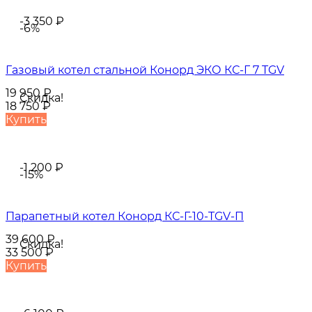
-3 350
₽
-6%
Газовый котел стальной Конорд ЭКО КС-Г 7 TGV
19 950
₽
Скидка!
18 750
₽
Купить
-1 200
₽
-15%
Парапетный котел Конорд КС-Г-10-TGV-П
39 600
₽
Скидка!
33 500
₽
Купить