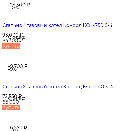
-25 500
₽
-10%
Стальной газовый котел Конорд КСц-Г-50 S-4
93 000
₽
Скидка!
83 300
₽
Купить
-9 700
₽
-9%
Стальной газовый котел Конорд КСц-Г-40 S-4
72 550
₽
Скидка!
66 000
₽
Купить
-6 550
₽
-13%