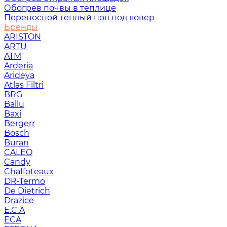
Обогрев почвы в теплице
Переносной теплый пол под ковер
Бренды
ARISTON
ARTU
ATM
Arderia
Arideya
Atlas Filtri
BRG
Ballu
Baxi
Bergerr
Bosch
Buran
CALEO
Candy
Chaffoteaux
DR-Termo
De Dietrich
Drazice
E.C.A
ECA