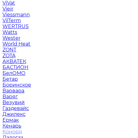
ViVat
Vieir
Viessmann
VilTerm
WERTRUS
Watts
Wester
World Heat
ZONT
ZOTA
АКВАТЕК
БАСТИОН
БелОМО
Бетар
Боринское
Варвара
Варяг
Везувий
Газдевайс
Джилекс
Ермак
Кенарь
Конорд
Ладогаз