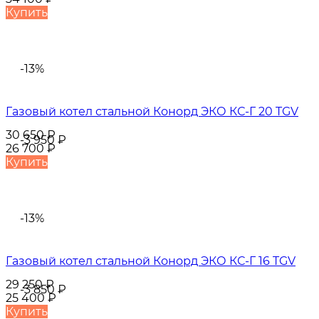
Купить
-13%
Газовый котел стальной Конорд ЭКО КС-Г 20 TGV
30 650
₽
-3 950
₽
26 700
₽
Купить
-13%
Газовый котел стальной Конорд ЭКО КС-Г 16 TGV
29 250
₽
-3 850
₽
25 400
₽
Купить