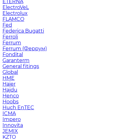
ETERNA
ElectroVeL
Electrolux
FLAMCO
Fed
Federica Bugatti
Ferroli
Ferrum
Ferrum (Феррум)
Fondital
Garanterm
General fitings
Global
HME
Haier
Hajdu
Henco
Hoobs
Huch EnTEC
ICMA
Impero
Innovita
JEMIX
KZTO