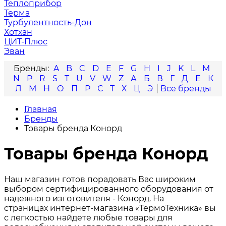
Теплоприбор
Терма
Турбулентность-Дон
Хотхан
ЦИТ-Плюс
Эван
A
B
C
D
E
F
G
H
I
J
K
L
M
N
P
R
S
T
U
V
W
Z
А
Б
В
Г
Д
Е
К
Л
М
Н
О
П
Р
С
Т
Х
Ц
Э
Главная
Бренды
Товары бренда Конорд
Товары бренда Конорд
Наш магазин готов порадовать Вас широким
выбором сертифицированного оборудования от
надежного изготовителя - Конорд. На
страницах интернет-магазина «ТермоТехника» вы
с легкостью найдете любые товары для