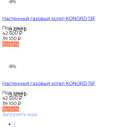
-8%
Настенный газовый котел KONORD 13F
Под заказ
-3 400
₽
42 500
₽
39 100
₽
Купить
-8%
Настенный газовый котел KONORD 15F
Под заказ
-3 400
₽
42 500
₽
39 100
₽
Купить
Загрузить еще
1