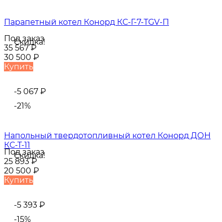
Парапетный котел Конорд КС-Г-7-TGV-П
Под заказ
Скидка!
35 567
₽
30 500
₽
Купить
-5 067
₽
-21%
Напольный твердотопливный котел Конорд ДОН
КС-Т-11
Под заказ
Скидка!
25 893
₽
20 500
₽
Купить
-5 393
₽
-15%