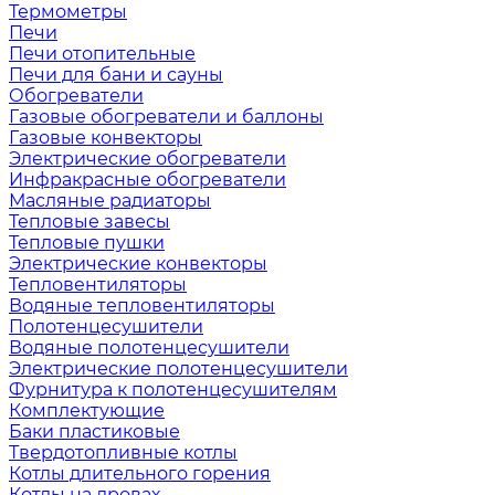
Термометры
Печи
Печи отопительные
Печи для бани и сауны
Обогреватели
Газовые обогреватели и баллоны
Газовые конвекторы
Электрические обогреватели
Инфракрасные обогреватели
Масляные радиаторы
Тепловые завесы
Тепловые пушки
Электрические конвекторы
Тепловентиляторы
Водяные тепловентиляторы
Полотенцесушители
Водяные полотенцесушители
Электрические полотенцесушители
Фурнитура к полотенцесушителям
Комплектующие
Баки пластиковые
Твердотопливные котлы
Котлы длительного горения
Котлы на дровах