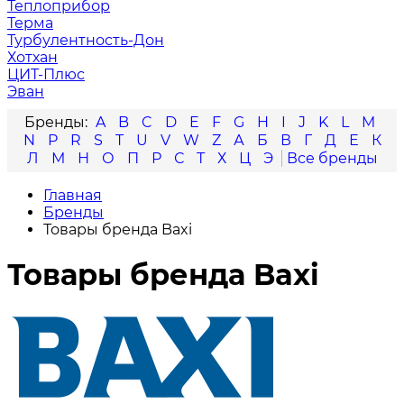
Теплоприбор
Терма
Турбулентность-Дон
Хотхан
ЦИТ-Плюс
Эван
A
B
C
D
E
F
G
H
I
J
K
L
M
N
P
R
S
T
U
V
W
Z
А
Б
В
Г
Д
Е
К
Л
М
Н
О
П
Р
С
Т
Х
Ц
Э
Главная
Бренды
Товары бренда Baxi
Товары бренда Baxi