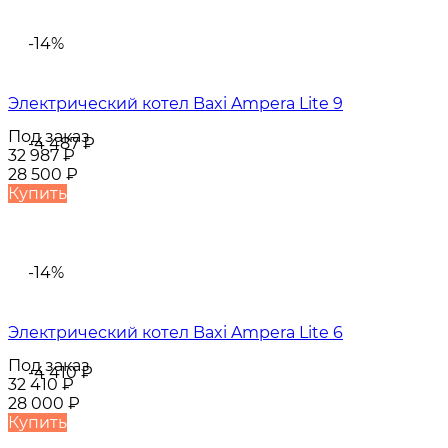
-14%
Электрический котел Baxi Ampera Lite 9
Под заказ
-4 487
₽
32 987
₽
28 500
₽
Купить
-14%
Электрический котел Baxi Ampera Lite 6
Под заказ
-4 410
₽
32 410
₽
28 000
₽
Купить