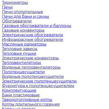
Термометры
Печи
Печи отопительные
Печи для бани и сауны
Обогреватели
Газовые обогреватели и баллоны
Газовые конвекторы
Электрические обогреватели
Инфракрасные обогреватели
Масляные радиаторы
Тепловые завесы
Тепловые пушки
Электрические конвекторы
Тепловентиляторы
Водяные тепловентиляторы
Полотенцесушители
Водяные полотенцесушители
Электрические полотенцесушители
Фурнитура к полотенцесушителям
Комплектующие
Баки пластиковые
Твердотопливные котлы
Котлы длительного горения
Котлы на дровах