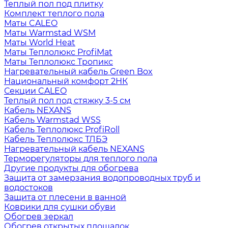
Теплый пол под плитку
Комплект теплого пола
Маты CALEO
Маты Warmstad WSM
Маты World Heat
Маты Теплолюкс ProfiMat
Маты Теплолюкс Тропикс
Нагревательный кабель Green Box
Национальный комфорт 2НК
Секции CALEO
Теплый пол под стяжку 3-5 см
Кабель NEXANS
Кабель Warmstad WSS
Кабель Теплолюкс ProfiRoll
Кабель Теплолюкс ТЛБЭ
Нагревательный кабель NEXANS
Терморегуляторы для теплого пола
Другие продукты для обогрева
Защита от замерзания водопроводных труб и
водостоков
Защита от плесени в ванной
Коврики для сушки обуви
Обогрев зеркал
Обогрев открытых площадок