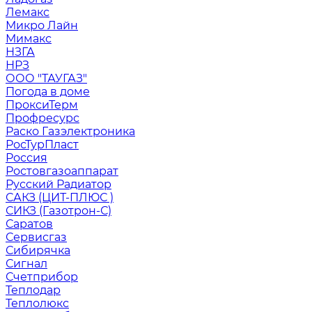
Лемакс
Микро Лайн
Мимакс
НЗГА
НРЗ
ООО "ТАУГАЗ"
Погода в доме
ПроксиТерм
Профресурс
Раско Газэлектроника
РосТурПласт
Россия
Ростовгазоаппарат
Русский Радиатор
САКЗ (ЦИТ-ПЛЮС )
СИКЗ (Газотрон-С)
Саратов
Сервисгаз
Сибирячка
Сигнал
Счетприбор
Теплодар
Теплолюкс