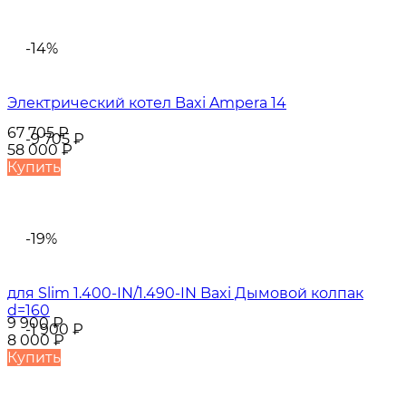
-14%
Электрический котел Baxi Ampera 14
67 705
₽
-9 705
₽
58 000
₽
Купить
-19%
для Slim 1.400-IN/1.490-IN Baxi Дымовой колпак
d=160
9 900
₽
-1 900
₽
8 000
₽
Купить