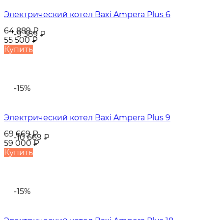
Электрический котел Baxi Ampera Plus 6
64 889
₽
-9 389
₽
55 500
₽
Купить
-15%
Электрический котел Baxi Ampera Plus 9
69 669
₽
-10 669
₽
59 000
₽
Купить
-15%