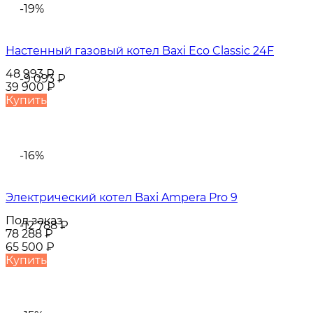
-19%
Настенный газовый котел Baxi Eco Classic 24F
48 993
₽
-9 093
₽
39 900
₽
Купить
-16%
Электрический котел Baxi Ampera Pro 9
Под заказ
-12 788
₽
78 288
₽
65 500
₽
Купить