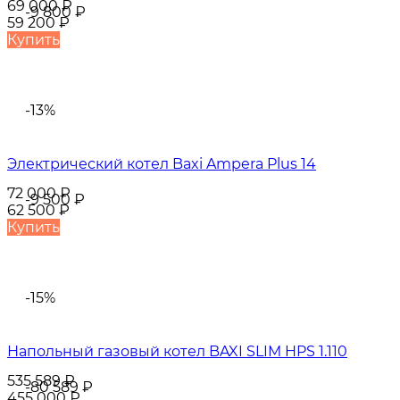
69 000
₽
-9 800
₽
59 200
₽
Купить
-13%
Электрический котел Baxi Ampera Plus 14
72 000
₽
-9 500
₽
62 500
₽
Купить
-15%
Напольный газовый котел BAXI SLIM HPS 1.110
535 589
₽
-80 589
₽
455 000
₽