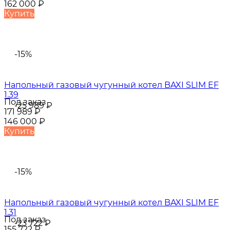
162 000
₽
Купить
-15%
Напольный газовый чугунный котел BAXI SLIM EF
1.39
Под заказ
-25 989
₽
171 989
₽
146 000
₽
Купить
-15%
Напольный газовый чугунный котел BAXI SLIM EF
1.31
Под заказ
-23 722
₽
155 722
₽