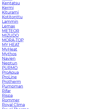
Kentatsu
Kermi
Kiturami
Kotitonttu
Lammin
Lemax
METEOR
MIZUDO
MORA-TOP
MY HEAT
MyHeat
Mythos
Navien
Neptun
PURMO
ProAqua
ProLine
Protherm
Pumpman
Rifar
Rispa
Rommer
Royal Clima