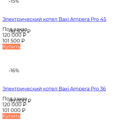
-15%
Электрический котел Baxi Ampera Pro 45
Под заказ
-18 500
₽
120 000
₽
101 500
₽
Купить
-16%
Электрический котел Baxi Ampera Pro 36
Под заказ
-19 000
₽
120 000
₽
101 000
₽
Купить