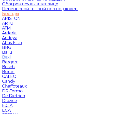
Обогрев почвы в теплице
Переносной теплый пол под ковер
Бренды
ARISTON
ARTU
ATM
Arderia
Arideya
Atlas Filtri
BRG
Ballu
Baxi
Bergerr
Bosch
Buran
CALEO
Candy
Chaffoteaux
DR-Termo
De Dietrich
Drazice
E.C.A
ECA