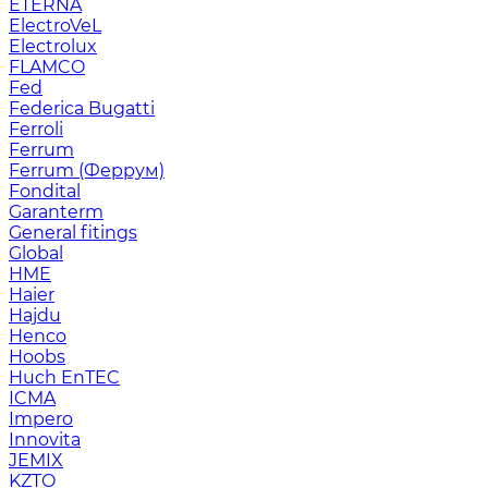
ETERNA
ElectroVeL
Electrolux
FLAMCO
Fed
Federica Bugatti
Ferroli
Ferrum
Ferrum (Феррум)
Fondital
Garanterm
General fitings
Global
HME
Haier
Hajdu
Henco
Hoobs
Huch EnTEC
ICMA
Impero
Innovita
JEMIX
KZTO