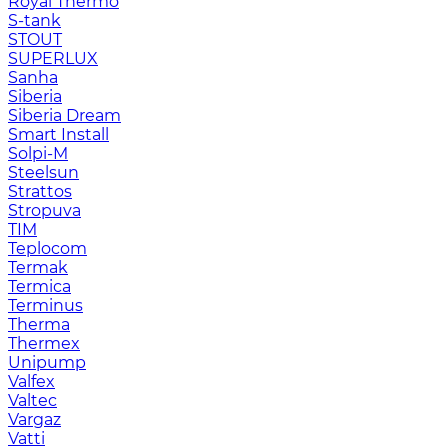
Royal Thermo
S-tank
STOUT
SUPERLUX
Sanha
Siberia
Siberia Dream
Smart Install
Solpi-M
Steelsun
Strattos
Stropuva
TIM
Teplocom
Termak
Termica
Terminus
Therma
Thermex
Unipump
Valfex
Valtec
Vargaz
Vatti