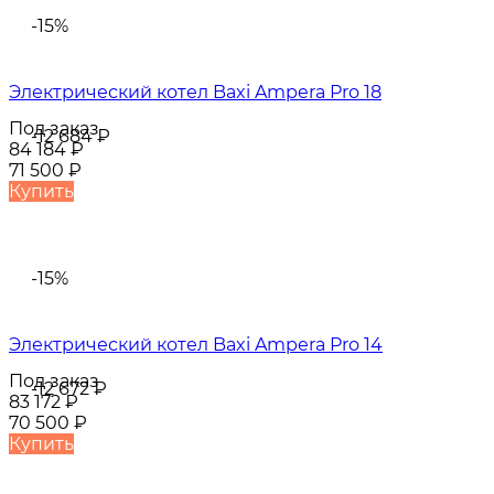
-15%
Электрический котел Baxi Ampera Pro 18
Под заказ
-12 684
₽
84 184
₽
71 500
₽
Купить
-15%
Электрический котел Baxi Ampera Pro 14
Под заказ
-12 672
₽
83 172
₽
70 500
₽
Купить