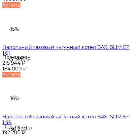
Купить
-15%
Напольный газовый чугунный котел BAXI SLIM EF
1.61
Под заказ
-31 944
₽
215 944
₽
184 000
₽
Купить
-16%
Напольный газовый чугунный котел BAXI SLIM EF
1.49
Под заказ
-30 200
₽
192 200
₽