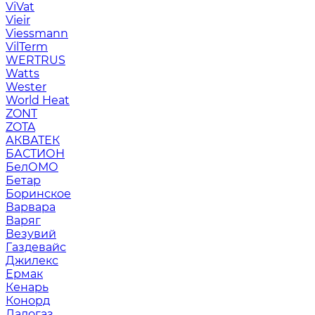
ViVat
Vieir
Viessmann
VilTerm
WERTRUS
Watts
Wester
World Heat
ZONT
ZOTA
АКВАТЕК
БАСТИОН
БелОМО
Бетар
Боринское
Варвара
Варяг
Везувий
Газдевайс
Джилекс
Ермак
Кенарь
Конорд
Ладогаз