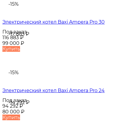
-15%
Электрический котел Baxi Ampera Pro 30
Под заказ
-17 883
₽
116 883
₽
99 000
₽
Купить
-15%
Электрический котел Baxi Ampera Pro 24
Под заказ
-14 292
₽
94 292
₽
80 000
₽
Купить