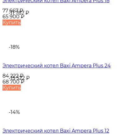
Электрический котел Baxi Ampera Plus 18
77 667
₽
-11 767
₽
65 900
₽
Купить
-18%
Электрический котел Baxi Ampera Plus 24
84 222
₽
-15 522
₽
68 700
₽
Купить
-14%
Электрический котел Baxi Ampera Plus 12