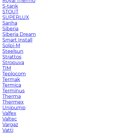
Royal Thermo
S-tank
STOUT
SUPERLUX
Sanha
Siberia
Siberia Dream
Smart Install
Solpi-M
Steelsun
Strattos
Stropuva
TIM
Teplocom
Termak
Termica
Terminus
Therma
Thermex
Unipump
Valfex
Valtec
Vargaz
Vatti