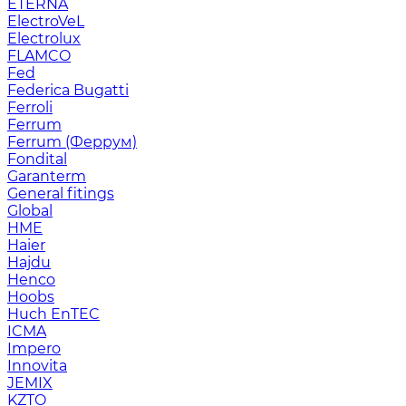
ETERNA
ElectroVeL
Electrolux
FLAMCO
Fed
Federica Bugatti
Ferroli
Ferrum
Ferrum (Феррум)
Fondital
Garanterm
General fitings
Global
HME
Haier
Hajdu
Henco
Hoobs
Huch EnTEC
ICMA
Impero
Innovita
JEMIX
KZTO