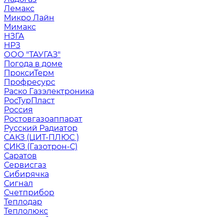
Лемакс
Микро Лайн
Мимакс
НЗГА
НРЗ
ООО "ТАУГАЗ"
Погода в доме
ПроксиТерм
Профресурс
Раско Газэлектроника
РосТурПласт
Россия
Ростовгазоаппарат
Русский Радиатор
САКЗ (ЦИТ-ПЛЮС )
СИКЗ (Газотрон-С)
Саратов
Сервисгаз
Сибирячка
Сигнал
Счетприбор
Теплодар
Теплолюкс