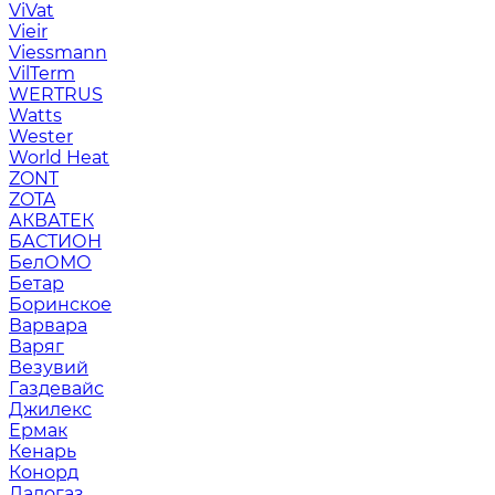
ViVat
Vieir
Viessmann
VilTerm
WERTRUS
Watts
Wester
World Heat
ZONT
ZOTA
АКВАТЕК
БАСТИОН
БелОМО
Бетар
Боринское
Варвара
Варяг
Везувий
Газдевайс
Джилекс
Ермак
Кенарь
Конорд
Ладогаз