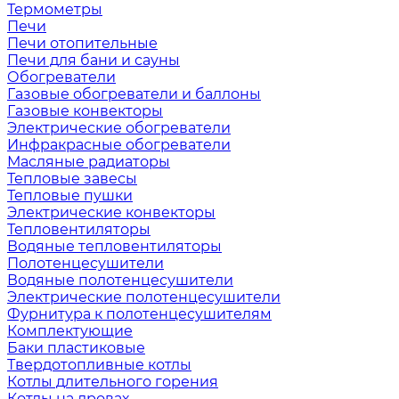
Термометры
Печи
Печи отопительные
Печи для бани и сауны
Обогреватели
Газовые обогреватели и баллоны
Газовые конвекторы
Электрические обогреватели
Инфракрасные обогреватели
Масляные радиаторы
Тепловые завесы
Тепловые пушки
Электрические конвекторы
Тепловентиляторы
Водяные тепловентиляторы
Полотенцесушители
Водяные полотенцесушители
Электрические полотенцесушители
Фурнитура к полотенцесушителям
Комплектующие
Баки пластиковые
Твердотопливные котлы
Котлы длительного горения
Котлы на дровах