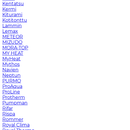
Kentatsu
Kermi
Kiturami
Kotitonttu
Lammin
Lemax
METEOR
MIZUDO
MORA-TOP
MY HEAT
MyHeat
Mythos
Navien
Neptun
PURMO
ProAqua
ProLine
Protherm
Pumpman
Rifar
Rispa
Rommer
Royal Clima