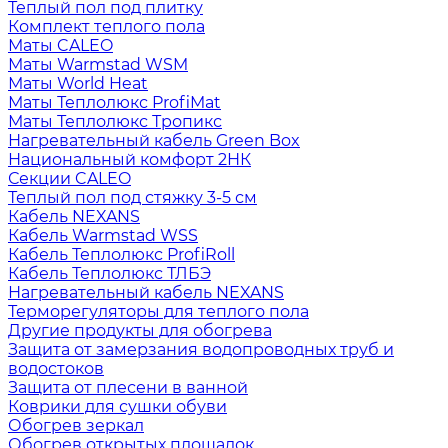
Теплый пол под плитку
Комплект теплого пола
Маты CALEO
Маты Warmstad WSM
Маты World Heat
Маты Теплолюкс ProfiMat
Маты Теплолюкс Тропикс
Нагревательный кабель Green Box
Национальный комфорт 2НК
Секции CALEO
Теплый пол под стяжку 3-5 см
Кабель NEXANS
Кабель Warmstad WSS
Кабель Теплолюкс ProfiRoll
Кабель Теплолюкс ТЛБЭ
Нагревательный кабель NEXANS
Терморегуляторы для теплого пола
Другие продукты для обогрева
Защита от замерзания водопроводных труб и
водостоков
Защита от плесени в ванной
Коврики для сушки обуви
Обогрев зеркал
Обогрев открытых площадок