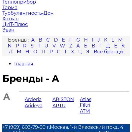
Теплоприбор
Терма
Турбулентность-Дон
Хотхан
ЦИТ-Плюс
Эван
A
B
C
D
E
F
G
H
I
J
K
L
M
N
P
R
S
T
U
V
W
Z
А
Б
В
Г
Д
Е
К
Л
М
Н
О
П
Р
С
Т
Х
Ц
Э
Главная
Бренды - A
A
Arderia
ARISTON
Atlas
Filtri
Arideya
ARTU
ATM
+7 (969) 603-79-99
г.Москва, 1-й Вязовский пр-д., 4,