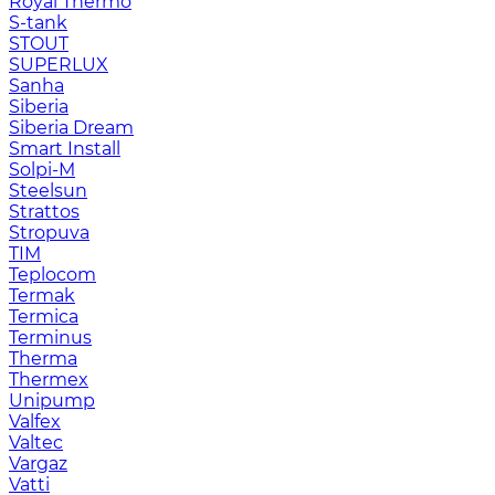
Royal Thermo
S-tank
STOUT
SUPERLUX
Sanha
Siberia
Siberia Dream
Smart Install
Solpi-M
Steelsun
Strattos
Stropuva
TIM
Teplocom
Termak
Termica
Terminus
Therma
Thermex
Unipump
Valfex
Valtec
Vargaz
Vatti