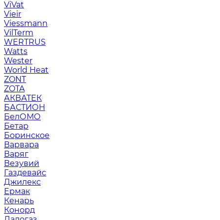
ViVat
Vieir
Viessmann
VilTerm
WERTRUS
Watts
Wester
World Heat
ZONT
ZOTA
АКВАТЕК
БАСТИОН
БелОМО
Бетар
Боринское
Варвара
Варяг
Везувий
Газдевайс
Джилекс
Ермак
Кенарь
Конорд
Ладогаз