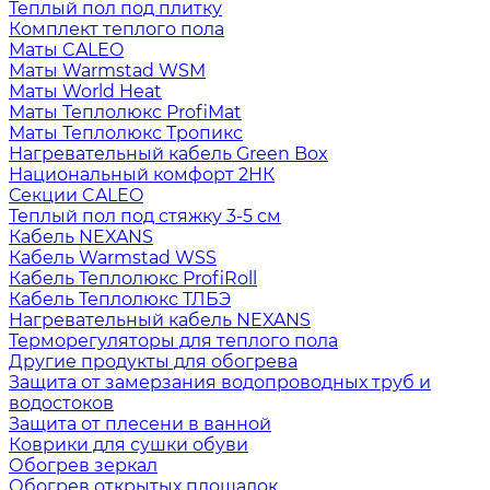
Теплый пол под плитку
Комплект теплого пола
Маты CALEO
Маты Warmstad WSM
Маты World Heat
Маты Теплолюкс ProfiMat
Маты Теплолюкс Тропикс
Нагревательный кабель Green Box
Национальный комфорт 2НК
Секции CALEO
Теплый пол под стяжку 3-5 см
Кабель NEXANS
Кабель Warmstad WSS
Кабель Теплолюкс ProfiRoll
Кабель Теплолюкс ТЛБЭ
Нагревательный кабель NEXANS
Терморегуляторы для теплого пола
Другие продукты для обогрева
Защита от замерзания водопроводных труб и
водостоков
Защита от плесени в ванной
Коврики для сушки обуви
Обогрев зеркал
Обогрев открытых площадок