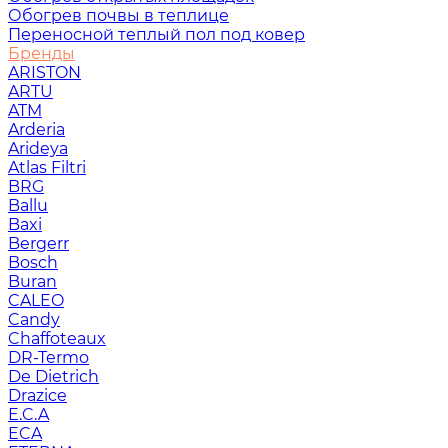
Обогрев почвы в теплице
Переносной теплый пол под ковер
Бренды
ARISTON
ARTU
ATM
Arderia
Arideya
Atlas Filtri
BRG
Ballu
Baxi
Bergerr
Bosch
Buran
CALEO
Candy
Chaffoteaux
DR-Termo
De Dietrich
Drazice
E.C.A
ECA