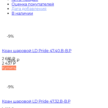
Оценка покупателей
Дата добавления
В наличии
-9%
Кран шаровой LD Pride 47.40.В-В.Р
2 681
₽
-244
₽
2 437
₽
Купить
-9%
Кран шаровой LD Pride 47.32.В-В.Р