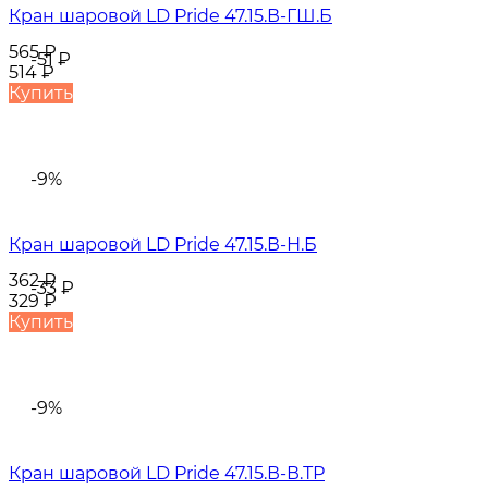
Кран шаровой LD Pride 47.15.В-ГШ.Б
565
₽
-51
₽
514
₽
Купить
-9%
Кран шаровой LD Pride 47.15.В-Н.Б
362
₽
-33
₽
329
₽
Купить
-9%
Кран шаровой LD Pride 47.15.В-В.ТР