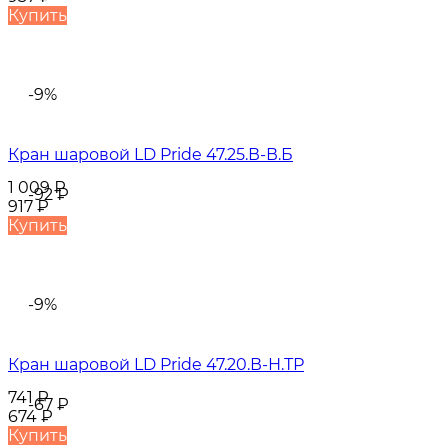
Купить
-9%
Кран шаровой LD Pride 47.25.В-В.Б
1 009
₽
-92
₽
917
₽
Купить
-9%
Кран шаровой LD Pride 47.20.В-Н.ТР
741
₽
-67
₽
674
₽
Купить