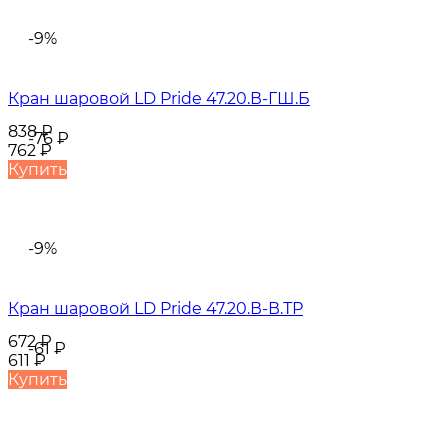
-9%
Кран шаровой LD Pride 47.20.В-ГШ.Б
838
₽
-76
₽
762
₽
Купить
-9%
Кран шаровой LD Pride 47.20.В-В.ТР
672
₽
-61
₽
611
₽
Купить