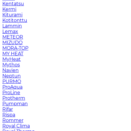
Kentatsu
Kermi
Kiturami
Kotitonttu
Lammin
Lemax
METEOR
MIZUDO
MORA-TOP
MY HEAT
MyHeat
Mythos
Navien
Neptun
PURMO
ProAqua
ProLine
Protherm
Pumpman
Rifar
Rispa
Rommer
Royal Clima