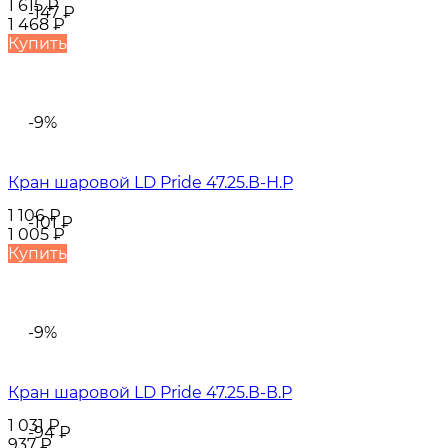
1 615
₽
-147
₽
1 468
₽
Купить
-9%
Кран шаровой LD Pride 47.25.В-Н.Р
1 106
₽
-101
₽
1 005
₽
Купить
-9%
Кран шаровой LD Pride 47.25.В-В.Р
1 031
₽
-94
₽
937
₽