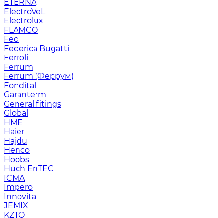
ETERNA
ElectroVeL
Electrolux
FLAMCO
Fed
Federica Bugatti
Ferroli
Ferrum
Ferrum (Феррум)
Fondital
Garanterm
General fitings
Global
HME
Haier
Hajdu
Henco
Hoobs
Huch EnTEC
ICMA
Impero
Innovita
JEMIX
KZTO