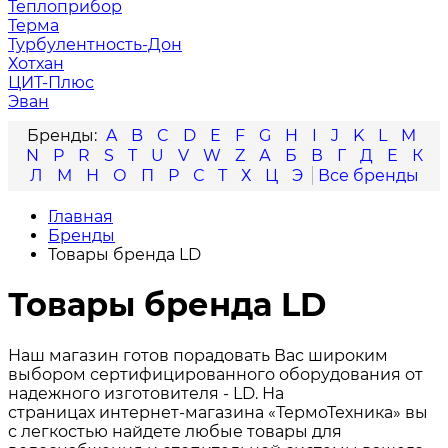
Теплоприбор
Терма
Турбулентность-Дон
Хотхан
ЦИТ-Плюс
Эван
A
B
C
D
E
F
G
H
I
J
K
L
M
N
P
R
S
T
U
V
W
Z
А
Б
В
Г
Д
Е
К
Л
М
Н
О
П
Р
С
Т
Х
Ц
Э
Главная
Бренды
Товары бренда LD
Товары бренда LD
Наш магазин готов порадовать Вас широким
выбором сертифицированного оборудования от
надежного изготовителя - LD. На
страницах интернет-магазина «ТермоТехника» вы
с легкостью найдете любые товары для