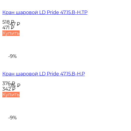
Кран шаровой LD Pride 47.15.В-Н.ТР
518
₽
-47
₽
471
₽
Купить
-9%
Кран шаровой LD Pride 47.15.В-Н.Р
376
₽
-34
₽
342
₽
Купить
-9%