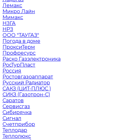
Лемакс
Микро Лайн
Мимакс
НЗГА
НРЗ
ООО "ТАУГАЗ"
Погода в доме
ПроксиТерм
Профресурс
Раско Газэлектроника
РосТурПласт
Россия
Ростовгазоаппарат
Русский Радиатор
САКЗ (ЦИТ-ПЛЮС )
СИКЗ (Газотрон-С)
Саратов
Сервисгаз
Сибирячка
Сигнал
Счетприбор
Теплодар
Теплолюкс