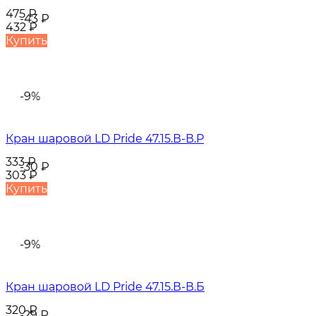
475
₽
-43
₽
432
₽
Купить
-9%
Кран шаровой LD Pride 47.15.В-В.Р
333
₽
-30
₽
303
₽
Купить
-9%
Кран шаровой LD Pride 47.15.В-В.Б
320
₽
-29
₽