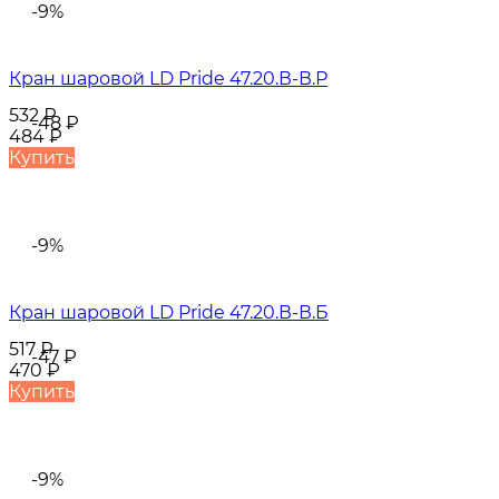
-9%
Кран шаровой LD Pride 47.20.В-В.Р
532
₽
-48
₽
484
₽
Купить
-9%
Кран шаровой LD Pride 47.20.В-В.Б
517
₽
-47
₽
470
₽
Купить
-9%