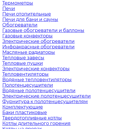
Термометры
Печи
Печи отопительные
Печи для бани и сауны
Обогреватели
Газовые обогреватели и баллоны
Газовые конвекторы
Электрические обогреватели
Инфракрасные обогреватели
Масляные радиаторы
Тепловые завесы
Тепловые пушки
Электрические конвекторы
Тепловентиляторы
Водяные тепловентиляторы
Полотенцесушители
Водяные полотенцесушители
Электрические полотенцесушители
Фурнитура к полотенцесушителям
Комплектующие
Баки пластиковые
Твердотопливные котлы
Котлы длительного горения
Котлы на дровах