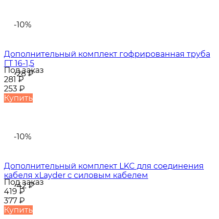
-10%
Дополнительный комплект гофрированная труба
ГТ 16-1,5
Под заказ
-28
₽
281
₽
253
₽
Купить
-10%
Дополнительный комплект LKC для соединения
кабеля xLayder с силовым кабелем
Под заказ
-42
₽
419
₽
377
₽
Купить