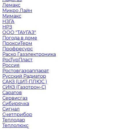
Лемакс
Микро Лайн
Мимакс
НЗГА
НРЗ
ООО "ТАУГАЗ"
Погода в доме
ПроксиТерм
Профресурс
Раско Газэлектроника
РосТурПласт
Россия
Ростовгазоаппарат
Русский Радиатор
САКЗ (ЦИТ-ПЛЮС )
СИКЗ (Газотрон-С)
Саратов
Сервисгаз
Сибирячка
Сигнал
Счетприбор
Теплодар
Теплолюкс