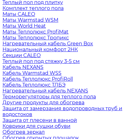
Теплый пол под плитку
Комплект теплого пола
Маты CALEO
Маты Warmstad WSM
Маты World Heat
Маты Теплолюкс ProfiMat
Маты Теплолюкс Тропикс
Нагревательный кабель Green Box
Национальный комфорт 2НК
Секции CALEO
Теплый пол под стяжку 3-5 см
Кабель NEXANS
Кабель Warmstad WSS
Кабель Теплолюкс ProfiRoll
Кабель Теплолюкс ТЛБЭ
Нагревательный кабель NEXANS
Терморегуляторы для теплого пола
Другие продукты для обогрева
Защита от замерзания водопроводных труб и
водостоков
Защита от плесени в ванной
Коврики для сушки обуви
Обогрев зеркал
Обогрев открытых площадок