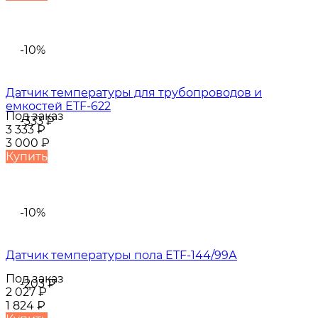
-10%
Датчик температуры для трубопроводов и
емкостей ETF-622
Под заказ
-333
₽
3 333
₽
3 000
₽
Купить
-10%
Датчик температуры пола ETF-144/99А
Под заказ
-203
₽
2 027
₽
1 824
₽