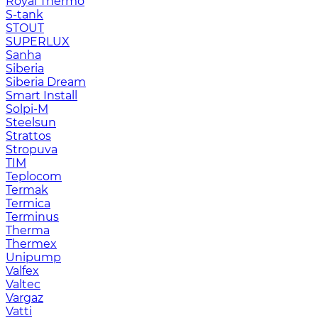
Royal Thermo
S-tank
STOUT
SUPERLUX
Sanha
Siberia
Siberia Dream
Smart Install
Solpi-M
Steelsun
Strattos
Stropuva
TIM
Teplocom
Termak
Termica
Terminus
Therma
Thermex
Unipump
Valfex
Valtec
Vargaz
Vatti