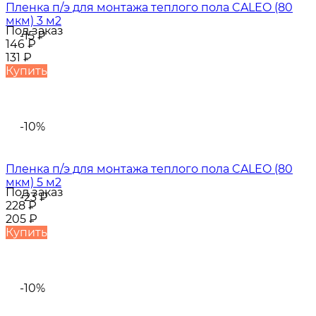
Пленка п/э для монтажа теплого пола CALEO (80
мкм) 3 м2
Под заказ
-15
₽
146
₽
131
₽
Купить
-10%
Пленка п/э для монтажа теплого пола CALEO (80
мкм) 5 м2
Под заказ
-23
₽
228
₽
205
₽
Купить
-10%