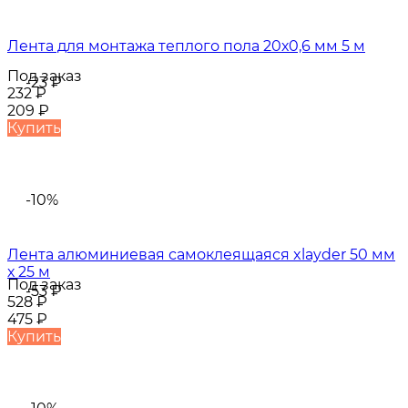
Лента для монтажа теплого пола 20х0,6 мм 5 м
Под заказ
-23
₽
232
₽
209
₽
Купить
-10%
Лента алюминиевая самоклеящаяся xlayder 50 мм
х 25 м
Под заказ
-53
₽
528
₽
475
₽
Купить