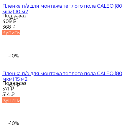
Пленка п/э для монтажа теплого пола CALEO (80
мкм) 10 м2
Под заказ
-41
₽
409
₽
368
₽
Купить
-10%
Пленка п/э для монтажа теплого пола CALEO (80
мкм) 15 м2
Под заказ
-57
₽
571
₽
514
₽
Купить
-10%