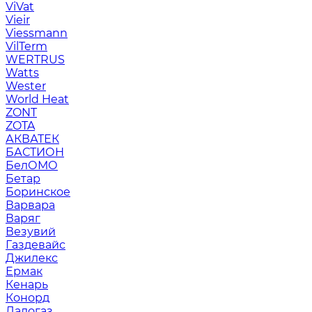
ViVat
Vieir
Viessmann
VilTerm
WERTRUS
Watts
Wester
World Heat
ZONT
ZOTA
АКВАТЕК
БАСТИОН
БелОМО
Бетар
Боринское
Варвара
Варяг
Везувий
Газдевайс
Джилекс
Ермак
Кенарь
Конорд
Ладогаз