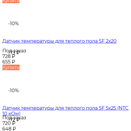
Купить
-10%
Датчик температуры для теплого пола SF 2х20
Под заказ
-73
₽
728
₽
655
₽
Купить
-10%
Датчик температуры для теплого пола SF 5х25 (NTC
10 кОм)
Под заказ
-72
₽
720
₽
648
₽