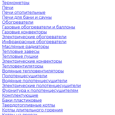
Термометры
Печи
Печи отопительные
Печи для бани и сауны
Обогреватели
Газовые обогреватели и баллоны
Газовые конвекторы
Электрические обогреватели
Инфракрасные обогреватели
Масляные радиаторы
Тепловые завесы
Тепловые пушки
Электрические конвекторы
Тепловентиляторы
Водяные тепловентиляторы
Полотенцесушители
Водяные полотенцесушители
Электрические полотенцесушители
Фурнитура к полотенцесушителям
Комплектующие
Баки пластиковые
Твердотопливные котлы
Котлы длительного горения
Котлы на дровах