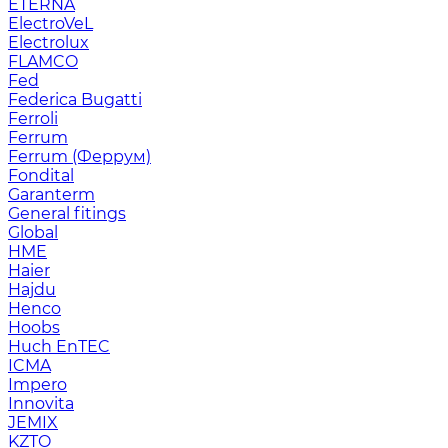
ETERNA
ElectroVeL
Electrolux
FLAMCO
Fed
Federica Bugatti
Ferroli
Ferrum
Ferrum (Феррум)
Fondital
Garanterm
General fitings
Global
HME
Haier
Hajdu
Henco
Hoobs
Huch EnTEC
ICMA
Impero
Innovita
JEMIX
KZTO