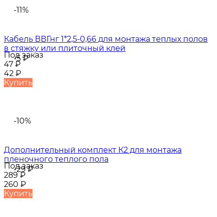
-11%
Кабель ВВГнг 1*2,5-0,66 для монтажа теплых полов
в стяжку или плиточный клей
Под заказ
-5
₽
47
₽
42
₽
Купить
-10%
Дополнительный комплект К2 для монтажа
пленочного теплого пола
Под заказ
-29
₽
289
₽
260
₽
Купить