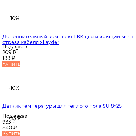
-10%
Дополнительный комплект LKK для изоляции мест
отреза кабеля xLayder
Под заказ
-21
₽
209
₽
188
₽
Купить
-10%
Датчик температуры для теплого пола SU 8х25
Под заказ
-93
₽
933
₽
840
₽
Купить