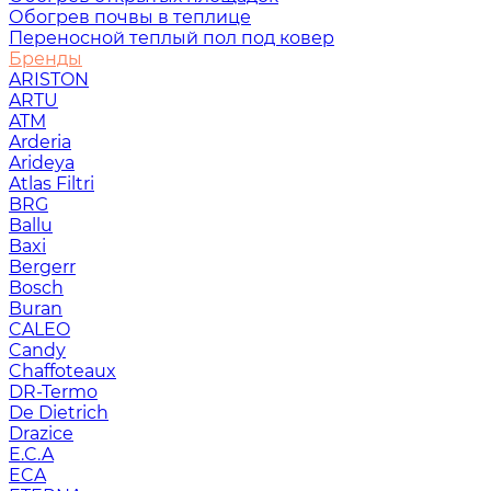
Обогрев почвы в теплице
Переносной теплый пол под ковер
Бренды
ARISTON
ARTU
ATM
Arderia
Arideya
Atlas Filtri
BRG
Ballu
Baxi
Bergerr
Bosch
Buran
CALEO
Candy
Chaffoteaux
DR-Termo
De Dietrich
Drazice
E.C.A
ECA