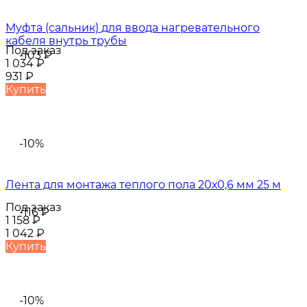
Муфта (сальник) для ввода нагревательного
кабеля внутрь трубы
Под заказ
-103
₽
1 034
₽
931
₽
Купить
-10%
Лента для монтажа теплого пола 20х0,6 мм 25 м
Под заказ
-116
₽
1 158
₽
1 042
₽
Купить
-10%