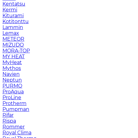
Kentatsu
Kermi
Kiturami
Kotitonttu
Lammin
Lemax
METEOR
MIZUDO
MORA-TOP
MY HEAT
MyHeat
Mythos
Navien
Neptun
PURMO
ProAqua
ProLine
Protherm
Pumpman
Rifar
Rispa
Rommer
Royal Clima