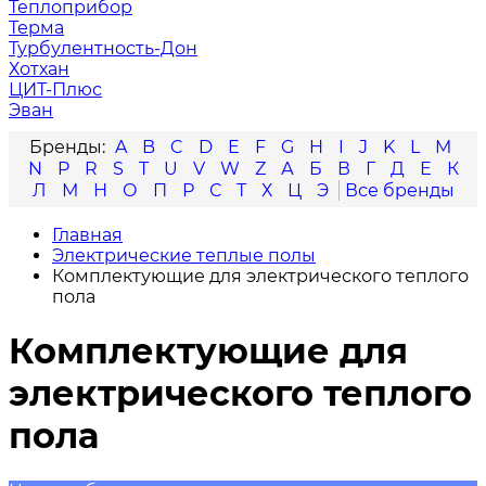
Теплоприбор
Терма
Турбулентность-Дон
Хотхан
ЦИТ-Плюс
Эван
A
B
C
D
E
F
G
H
I
J
K
L
M
N
P
R
S
T
U
V
W
Z
А
Б
В
Г
Д
Е
К
Л
М
Н
О
П
Р
С
Т
Х
Ц
Э
Главная
Электрические теплые полы
Комплектующие для электрического теплого
пола
Комплектующие для
электрического теплого
пола