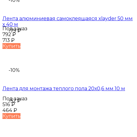
-10%
Лента алюминиевая самоклеящаяся xlayder 50 мм
х 40 м
Под заказ
-79
₽
792
₽
713
₽
Купить
-10%
Лента для монтажа теплого пола 20х0,6 мм 10 м
Под заказ
-52
₽
516
₽
464
₽
Купить