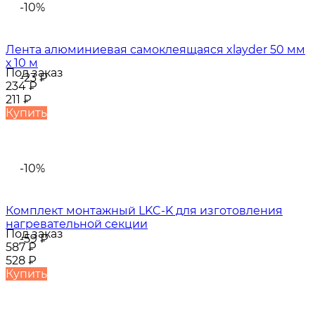
-10%
Лента алюминиевая самоклеящаяся xlayder 50 мм
х 10 м
Под заказ
-23
₽
234
₽
211
₽
Купить
-10%
Комплект монтажный LKC-K для изготовления
нагревательной секции
Под заказ
-59
₽
587
₽
528
₽
Купить