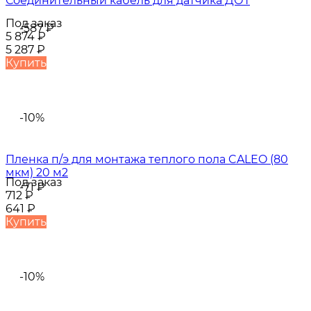
Соединительный кабель для датчика ДОТ
Под заказ
-587
₽
5 874
₽
5 287
₽
Купить
-10%
Пленка п/э для монтажа теплого пола CALEO (80
мкм) 20 м2
Под заказ
-71
₽
712
₽
641
₽
Купить
-10%