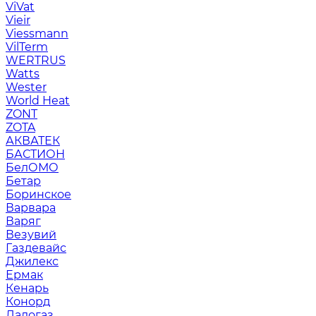
ViVat
Vieir
Viessmann
VilTerm
WERTRUS
Watts
Wester
World Heat
ZONT
ZOTA
АКВАТЕК
БАСТИОН
БелОМО
Бетар
Боринское
Варвара
Варяг
Везувий
Газдевайс
Джилекс
Ермак
Кенарь
Конорд
Ладогаз