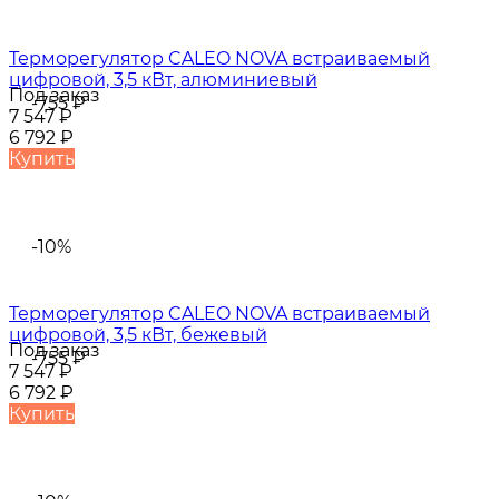
Терморегулятор CALEO NOVA встраиваемый
цифровой, 3,5 кВт, алюминиевый
Под заказ
-755
₽
7 547
₽
6 792
₽
Купить
-10%
Терморегулятор CALEO NOVA встраиваемый
цифровой, 3,5 кВт, бежевый
Под заказ
-755
₽
7 547
₽
6 792
₽
Купить