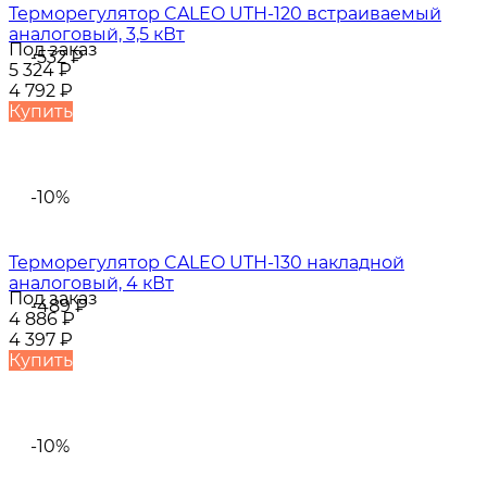
Терморегулятор CALEO UTH-120 встраиваемый
аналоговый, 3,5 кВт
Под заказ
-532
₽
5 324
₽
4 792
₽
Купить
-10%
Терморегулятор CALEO UTH-130 накладной
аналоговый, 4 кВт
Под заказ
-489
₽
4 886
₽
4 397
₽
Купить
-10%