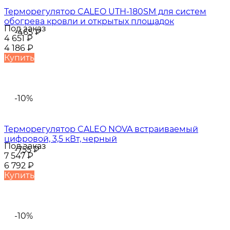
Терморегулятор CALEO UTH-180SM для систем
обогрева кровли и открытых площадок
Под заказ
-465
₽
4 651
₽
4 186
₽
Купить
-10%
Терморегулятор CALEO NOVA встраиваемый
цифровой, 3,5 кВт, черный
Под заказ
-755
₽
7 547
₽
6 792
₽
Купить
-10%