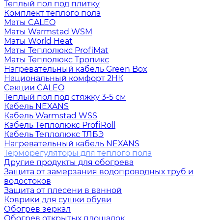
Теплый пол под плитку
Комплект теплого пола
Маты CALEO
Маты Warmstad WSM
Маты World Heat
Маты Теплолюкс ProfiMat
Маты Теплолюкс Тропикс
Нагревательный кабель Green Box
Национальный комфорт 2НК
Секции CALEO
Теплый пол под стяжку 3-5 см
Кабель NEXANS
Кабель Warmstad WSS
Кабель Теплолюкс ProfiRoll
Кабель Теплолюкс ТЛБЭ
Нагревательный кабель NEXANS
Терморегуляторы для теплого пола
Другие продукты для обогрева
Защита от замерзания водопроводных труб и
водостоков
Защита от плесени в ванной
Коврики для сушки обуви
Обогрев зеркал
Обогрев открытых площадок