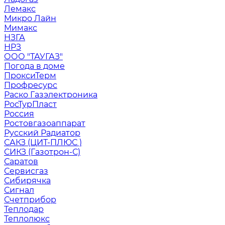
Лемакс
Микро Лайн
Мимакс
НЗГА
НРЗ
ООО "ТАУГАЗ"
Погода в доме
ПроксиТерм
Профресурс
Раско Газэлектроника
РосТурПласт
Россия
Ростовгазоаппарат
Русский Радиатор
САКЗ (ЦИТ-ПЛЮС )
СИКЗ (Газотрон-С)
Саратов
Сервисгаз
Сибирячка
Сигнал
Счетприбор
Теплодар
Теплолюкс