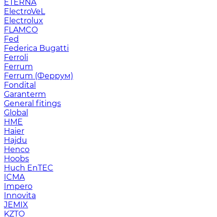
ETERNA
ElectroVeL
Electrolux
FLAMCO
Fed
Federica Bugatti
Ferroli
Ferrum
Ferrum (Феррум)
Fondital
Garanterm
General fitings
Global
HME
Haier
Hajdu
Henco
Hoobs
Huch EnTEC
ICMA
Impero
Innovita
JEMIX
KZTO