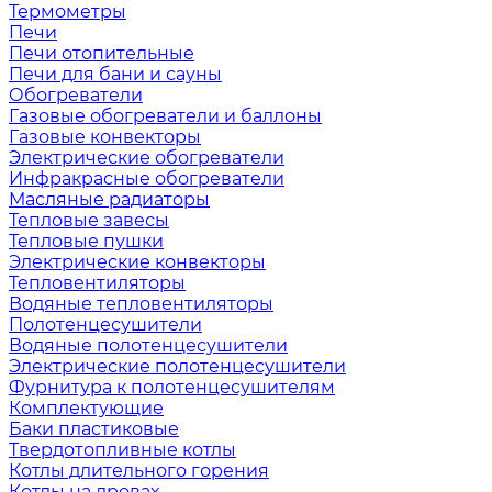
Термометры
Печи
Печи отопительные
Печи для бани и сауны
Обогреватели
Газовые обогреватели и баллоны
Газовые конвекторы
Электрические обогреватели
Инфракрасные обогреватели
Масляные радиаторы
Тепловые завесы
Тепловые пушки
Электрические конвекторы
Тепловентиляторы
Водяные тепловентиляторы
Полотенцесушители
Водяные полотенцесушители
Электрические полотенцесушители
Фурнитура к полотенцесушителям
Комплектующие
Баки пластиковые
Твердотопливные котлы
Котлы длительного горения
Котлы на дровах