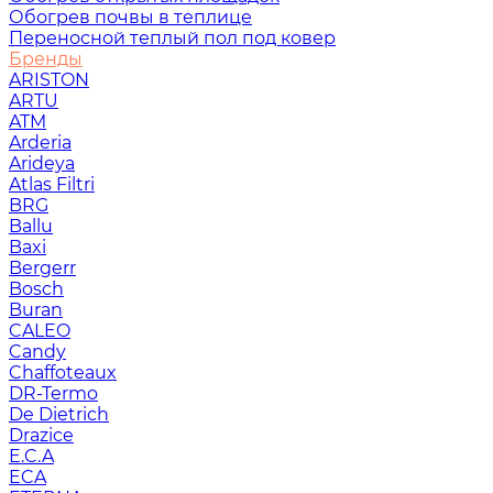
Обогрев почвы в теплице
Переносной теплый пол под ковер
Бренды
ARISTON
ARTU
ATM
Arderia
Arideya
Atlas Filtri
BRG
Ballu
Baxi
Bergerr
Bosch
Buran
CALEO
Candy
Chaffoteaux
DR-Termo
De Dietrich
Drazice
E.C.A
ECA