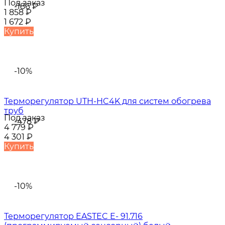
Под заказ
-186
₽
1 858
₽
1 672
₽
Купить
-10%
Терморегулятор UTH-HC4K для систем обогрева
труб
Под заказ
-478
₽
4 779
₽
4 301
₽
Купить
-10%
Терморегулятор EASTEC E- 91.716