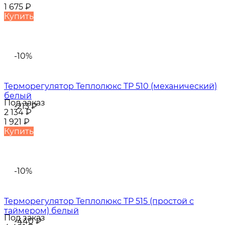
1 675
₽
Купить
-10%
Терморегулятор Теплолюкс TP 510 (механический)
белый
Под заказ
-213
₽
2 134
₽
1 921
₽
Купить
-10%
Терморегулятор Теплолюкс TP 515 (простой с
таймером) белый
Под заказ
-440
₽