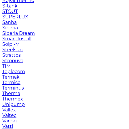
Royal Thermo
S-tank
STOUT
SUPERLUX
Sanha
Siberia
Siberia Dream
Smart Install
Solpi-M
Steelsun
Strattos
Stropuva
TIM
Teplocom
Termak
Termica
Terminus
Therma
Thermex
Unipump
Valfex
Valtec
Vargaz
Vatti