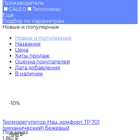
Производитель
CALEO
Теплолюкс
Еще
Подбор по параметрам
Новые и популярные
Новые и популярные
Название
Цена
Хиты продаж
Оценка покупателей
Дата добавления
В наличии
-10%
Терморегулятор Нац. комфорт ТР 701
(механический) бежевый
Под заказ
-186
₽
1 861
₽