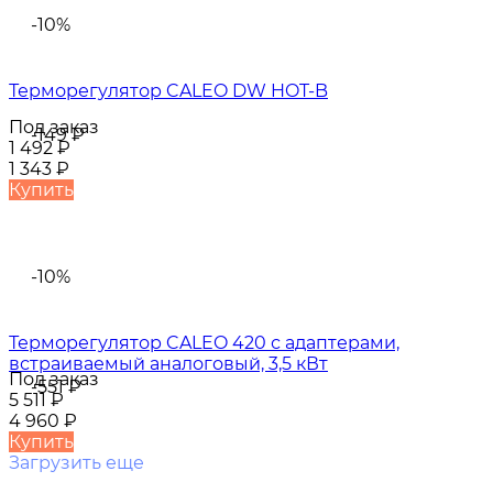
-10%
Терморегулятор CALEO DW HOT-B
Под заказ
-149
₽
1 492
₽
1 343
₽
Купить
-10%
Терморегулятор CALEO 420 с адаптерами,
встраиваемый аналоговый, 3,5 кВт
Под заказ
-551
₽
5 511
₽
4 960
₽
Купить
Загрузить еще