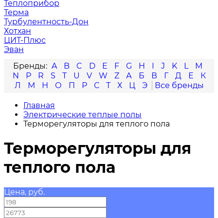
Теплоприбор
Терма
Турбулентность-Дон
Хотхан
ЦИТ-Плюс
Эван
A
B
C
D
E
F
G
H
I
J
K
L
M
N
P
R
S
T
U
V
W
Z
А
Б
В
Г
Д
Е
К
Л
М
Н
О
П
Р
С
Т
Х
Ц
Э
Главная
Электрические теплые полы
Терморегуляторы для теплого пола
Терморегуляторы для
теплого пола
Цена, руб.
—