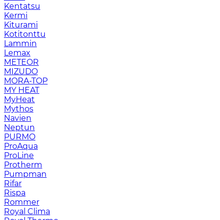
Kentatsu
Kermi
Kiturami
Kotitonttu
Lammin
Lemax
METEOR
MIZUDO
MORA-TOP
MY HEAT
MyHeat
Mythos
Navien
Neptun
PURMO
ProAqua
ProLine
Protherm
Pumpman
Rifar
Rispa
Rommer
Royal Clima