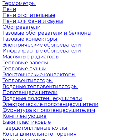
Термометры
Печи
Печи отопительные
Печи для бани и сауны
Обогреватели
Газовые обогреватели и баллоны
Газовые конвекторы
Электрические обогреватели
Инфракрасные обогреватели
Масляные радиаторы
Тепловые завесы
Тепловые пушки
Электрические конвекторы
Тепловентиляторы
Водяные тепловентиляторы
Полотенцесушители
Водяные полотенцесушители
Электрические полотенцесушители
Фурнитура к полотенцесушителям
Комплектующие
Баки пластиковые
Твердотопливные котлы
Котлы длительного горения
Котлы на дровах