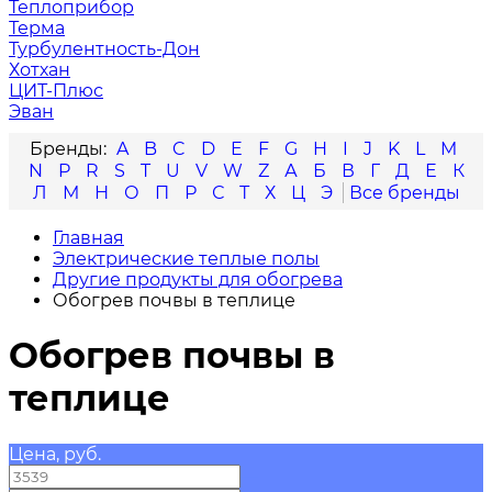
Теплоприбор
Терма
Турбулентность-Дон
Хотхан
ЦИТ-Плюс
Эван
A
B
C
D
E
F
G
H
I
J
K
L
M
N
P
R
S
T
U
V
W
Z
А
Б
В
Г
Д
Е
К
Л
М
Н
О
П
Р
С
Т
Х
Ц
Э
Главная
Электрические теплые полы
Другие продукты для обогрева
Обогрев почвы в теплице
Обогрев почвы в
теплице
Цена, руб.
—