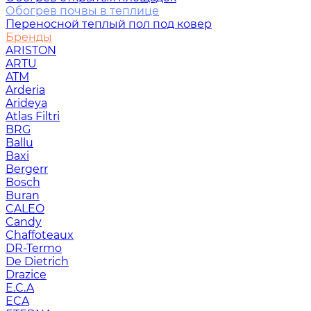
Обогрев почвы в теплице
Переносной теплый пол под ковер
Бренды
ARISTON
ARTU
ATM
Arderia
Arideya
Atlas Filtri
BRG
Ballu
Baxi
Bergerr
Bosch
Buran
CALEO
Candy
Chaffoteaux
DR-Termo
De Dietrich
Drazice
E.C.A
ECA