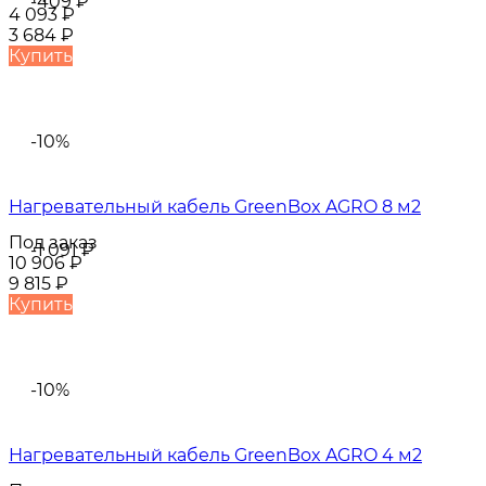
-409
₽
4 093
₽
3 684
₽
Купить
-10%
Нагревательный кабель GreenBox AGRO 8 м2
Под заказ
-1 091
₽
10 906
₽
9 815
₽
Купить
-10%
Нагревательный кабель GreenBox AGRO 4 м2