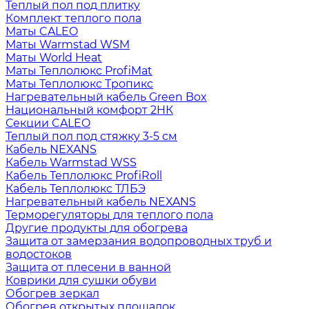
Теплый пол под плитку
Комплект теплого пола
Маты CALEO
Маты Warmstad WSM
Маты World Heat
Маты Теплолюкс ProfiMat
Маты Теплолюкс Тропикс
Нагревательный кабель Green Box
Национальный комфорт 2НК
Секции CALEO
Теплый пол под стяжку 3-5 см
Кабель NEXANS
Кабель Warmstad WSS
Кабель Теплолюкс ProfiRoll
Кабель Теплолюкс ТЛБЭ
Нагревательный кабель NEXANS
Терморегуляторы для теплого пола
Другие продукты для обогрева
Защита от замерзания водопроводных труб и
водостоков
Защита от плесени в ванной
Коврики для сушки обуви
Обогрев зеркал
Обогрев открытых площадок