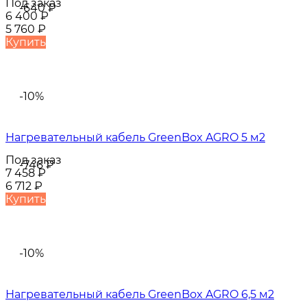
Под заказ
-640
₽
6 400
₽
5 760
₽
Купить
-10%
Нагревательный кабель GreenBox AGRO 5 м2
Под заказ
-746
₽
7 458
₽
6 712
₽
Купить
-10%
Нагревательный кабель GreenBox AGRO 6,5 м2