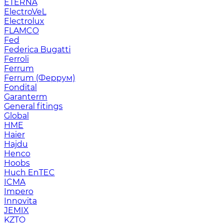
ETERNA
ElectroVeL
Electrolux
FLAMCO
Fed
Federica Bugatti
Ferroli
Ferrum
Ferrum (Феррум)
Fondital
Garanterm
General fitings
Global
HME
Haier
Hajdu
Henco
Hoobs
Huch EnTEC
ICMA
Impero
Innovita
JEMIX
KZTO