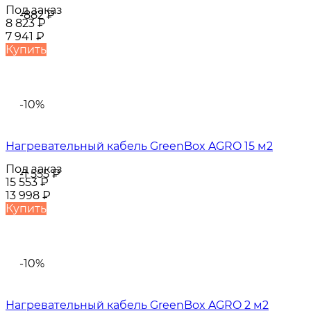
Под заказ
-882
₽
8 823
₽
7 941
₽
Купить
-10%
Нагревательный кабель GreenBox AGRO 15 м2
Под заказ
-1 555
₽
15 553
₽
13 998
₽
Купить
-10%
Нагревательный кабель GreenBox AGRO 2 м2