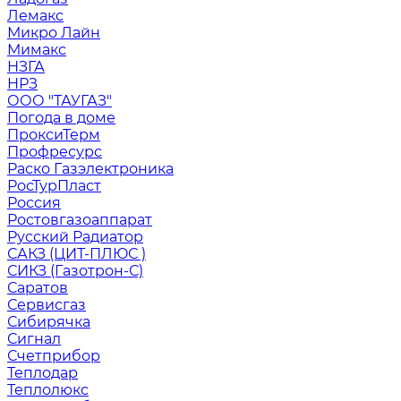
Лемакс
Микро Лайн
Мимакс
НЗГА
НРЗ
ООО "ТАУГАЗ"
Погода в доме
ПроксиТерм
Профресурс
Раско Газэлектроника
РосТурПласт
Россия
Ростовгазоаппарат
Русский Радиатор
САКЗ (ЦИТ-ПЛЮС )
СИКЗ (Газотрон-С)
Саратов
Сервисгаз
Сибирячка
Сигнал
Счетприбор
Теплодар
Теплолюкс