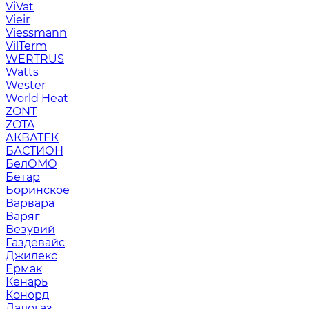
ViVat
Vieir
Viessmann
VilTerm
WERTRUS
Watts
Wester
World Heat
ZONT
ZOTA
АКВАТЕК
БАСТИОН
БелОМО
Бетар
Боринское
Варвара
Варяг
Везувий
Газдевайс
Джилекс
Ермак
Кенарь
Конорд
Ладогаз