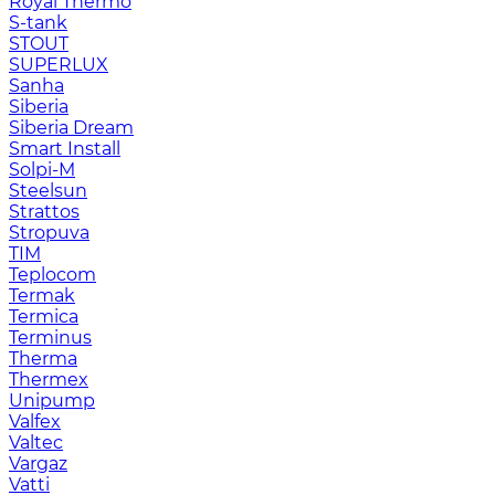
Royal Thermo
S-tank
STOUT
SUPERLUX
Sanha
Siberia
Siberia Dream
Smart Install
Solpi-M
Steelsun
Strattos
Stropuva
TIM
Teplocom
Termak
Termica
Terminus
Therma
Thermex
Unipump
Valfex
Valtec
Vargaz
Vatti