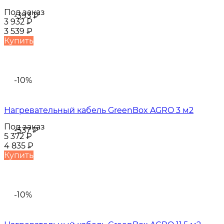
Под заказ
-393
₽
3 932
₽
3 539
₽
Купить
-10%
Нагревательный кабель GreenBox AGRO 3 м2
Под заказ
-537
₽
5 372
₽
4 835
₽
Купить
-10%