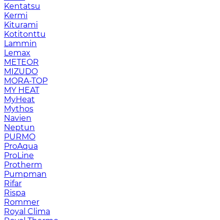
Kentatsu
Kermi
Kiturami
Kotitonttu
Lammin
Lemax
METEOR
MIZUDO
MORA-TOP
MY HEAT
MyHeat
Mythos
Navien
Neptun
PURMO
ProAqua
ProLine
Protherm
Pumpman
Rifar
Rispa
Rommer
Royal Clima