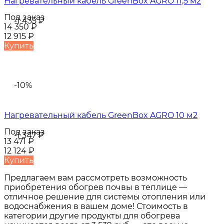
Нагревательный кабель GreenBox AGRO 11,5 м2
Под заказ
-1 435
₽
14 350
₽
12 915
₽
Купить
-10%
Нагревательный кабель GreenBox AGRO 10 м2
Под заказ
-1 347
₽
13 471
₽
12 124
₽
Купить
Предлагаем вам рассмотреть возможность
приобретения обогрев почвы в теплице —
отличное решение для системы отопления или
водоснабжения в вашем доме! Стоимость в
категории другие продукты для обогрева