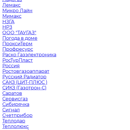
Лемакс
Микро Лайн
Мимакс
НЗГА
НРЗ
ООО "ТАУГАЗ"
Погода в доме
ПроксиТерм
Профресурс
Раско Газэлектроника
РосТурПласт
Россия
Ростовгазоаппарат
Русский Радиатор
САКЗ (ЦИТ-ПЛЮС )
СИКЗ (Газотрон-С)
Саратов
Сервисгаз
Сибирячка
Сигнал
Счетприбор
Теплодар
Теплолюкс