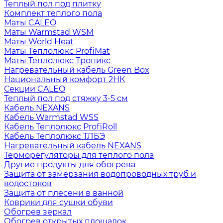
Теплый пол под плитку
Комплект теплого пола
Маты CALEO
Маты Warmstad WSM
Маты World Heat
Маты Теплолюкс ProfiMat
Маты Теплолюкс Тропикс
Нагревательный кабель Green Box
Национальный комфорт 2НК
Секции CALEO
Теплый пол под стяжку 3-5 см
Кабель NEXANS
Кабель Warmstad WSS
Кабель Теплолюкс ProfiRoll
Кабель Теплолюкс ТЛБЭ
Нагревательный кабель NEXANS
Терморегуляторы для теплого пола
Другие продукты для обогрева
Защита от замерзания водопроводных труб и
водостоков
Защита от плесени в ванной
Коврики для сушки обуви
Обогрев зеркал
Обогрев открытых площадок