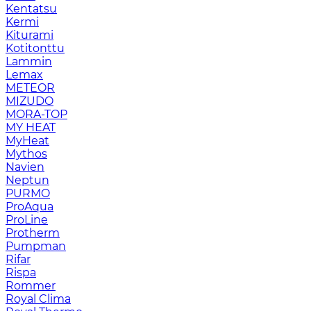
Kentatsu
Kermi
Kiturami
Kotitonttu
Lammin
Lemax
METEOR
MIZUDO
MORA-TOP
MY HEAT
MyHeat
Mythos
Navien
Neptun
PURMO
ProAqua
ProLine
Protherm
Pumpman
Rifar
Rispa
Rommer
Royal Clima