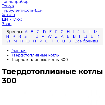
Теплоприбор
Терма
Турбулентность-Дон
Хотхан
ЦИТ-Плюс
Эван
A
B
C
D
E
F
G
H
I
J
K
L
M
N
P
R
S
T
U
V
W
Z
А
Б
В
Г
Д
Е
К
Л
М
Н
О
П
Р
С
Т
Х
Ц
Э
Главная
Твердотопливные котлы
Твердотопливные котлы 300
Твердотопливные котлы
300