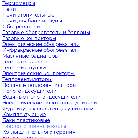
Термометры
Печи
Печи отопительные
Печи для бани и сауны
Обогреватели
Газовые обогреватели и баллоны
Газовые конвекторы
Электрические обогреватели
Инфракрасные обогреватели
Масляные радиаторы
Тепловые завесы
Тепловые пушки
Электрические конвекторы
Тепловентиляторы
Водяные тепловентиляторы
Полотенцесушители
Водяные полотенцесушители
Электрические полотенцесушители
Фурнитура к полотенцесушителям
Комплектующие
Баки пластиковые
Твердотопливные котлы
Котлы длительного горения
Котлы на дровах