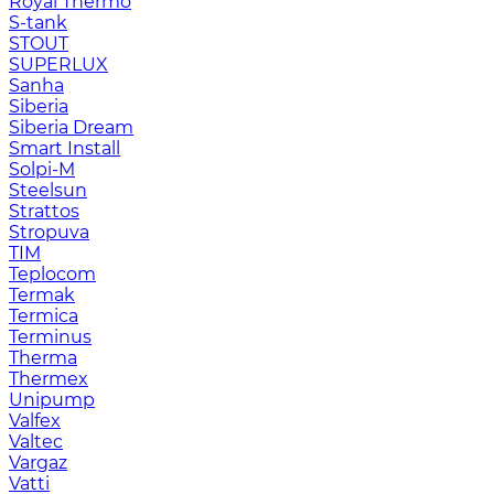
Royal Thermo
S-tank
STOUT
SUPERLUX
Sanha
Siberia
Siberia Dream
Smart Install
Solpi-M
Steelsun
Strattos
Stropuva
TIM
Teplocom
Termak
Termica
Terminus
Therma
Thermex
Unipump
Valfex
Valtec
Vargaz
Vatti