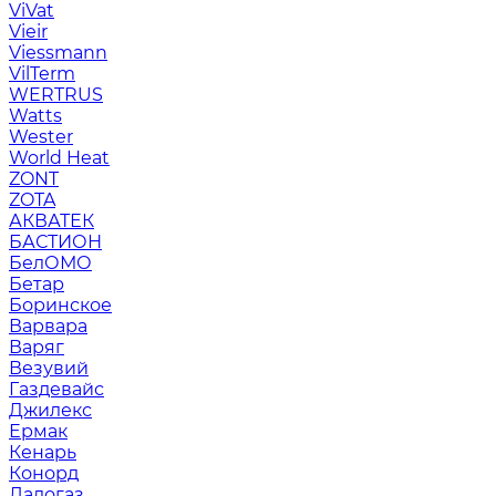
ViVat
Vieir
Viessmann
VilTerm
WERTRUS
Watts
Wester
World Heat
ZONT
ZOTA
АКВАТЕК
БАСТИОН
БелОМО
Бетар
Боринское
Варвара
Варяг
Везувий
Газдевайс
Джилекс
Ермак
Кенарь
Конорд
Ладогаз