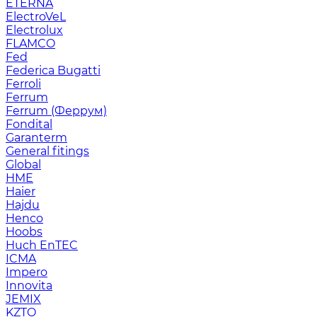
ETERNA
ElectroVeL
Electrolux
FLAMCO
Fed
Federica Bugatti
Ferroli
Ferrum
Ferrum (Феррум)
Fondital
Garanterm
General fitings
Global
HME
Haier
Hajdu
Henco
Hoobs
Huch EnTEC
ICMA
Impero
Innovita
JEMIX
KZTO