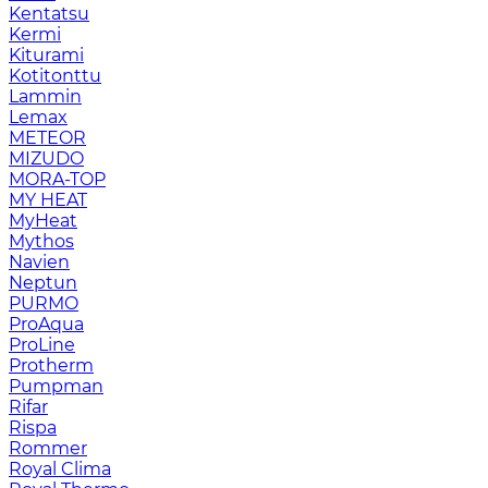
Kentatsu
Kermi
Kiturami
Kotitonttu
Lammin
Lemax
METEOR
MIZUDO
MORA-TOP
MY HEAT
MyHeat
Mythos
Navien
Neptun
PURMO
ProAqua
ProLine
Protherm
Pumpman
Rifar
Rispa
Rommer
Royal Clima