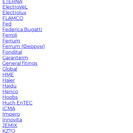
ETERNA
ElectroVeL
Electrolux
FLAMCO
Fed
Federica Bugatti
Ferroli
Ferrum
Ferrum (Феррум)
Fondital
Garanterm
General fitings
Global
HME
Haier
Hajdu
Henco
Hoobs
Huch EnTEC
ICMA
Impero
Innovita
JEMIX
KZTO