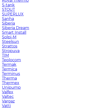
Royal Thermo
S-tank
STOUT
SUPERLUX
Sanha
Siberia
Siberia Dream
Smart Install
Solpi-M
Steelsun
Strattos
Stropuva
TIM
Teplocom
Termak
Termica
Terminus
Therma
Thermex
Unipump
Valfex
Valtec
Vargaz
Vatti