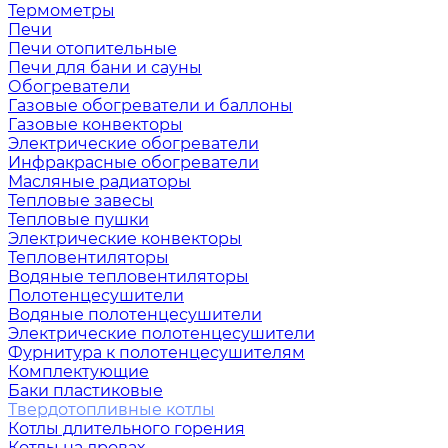
Термометры
Печи
Печи отопительные
Печи для бани и сауны
Обогреватели
Газовые обогреватели и баллоны
Газовые конвекторы
Электрические обогреватели
Инфракрасные обогреватели
Масляные радиаторы
Тепловые завесы
Тепловые пушки
Электрические конвекторы
Тепловентиляторы
Водяные тепловентиляторы
Полотенцесушители
Водяные полотенцесушители
Электрические полотенцесушители
Фурнитура к полотенцесушителям
Комплектующие
Баки пластиковые
Твердотопливные котлы
Котлы длительного горения
Котлы на дровах