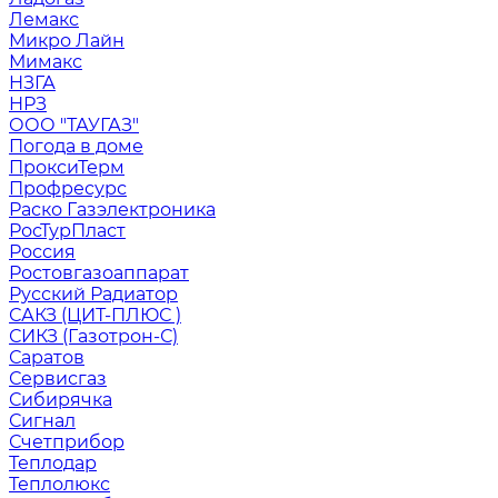
Лемакс
Микро Лайн
Мимакс
НЗГА
НРЗ
ООО "ТАУГАЗ"
Погода в доме
ПроксиТерм
Профресурс
Раско Газэлектроника
РосТурПласт
Россия
Ростовгазоаппарат
Русский Радиатор
САКЗ (ЦИТ-ПЛЮС )
СИКЗ (Газотрон-С)
Саратов
Сервисгаз
Сибирячка
Сигнал
Счетприбор
Теплодар
Теплолюкс