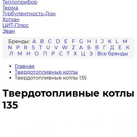
Теплоприбор
Терма
Турбулентность-Дон
Хотхан
ЦИТ-Плюс
Эван
A
B
C
D
E
F
G
H
I
J
K
L
M
N
P
R
S
T
U
V
W
Z
А
Б
В
Г
Д
Е
К
Л
М
Н
О
П
Р
С
Т
Х
Ц
Э
Главная
Твердотопливные котлы
Твердотопливные котлы 135
Твердотопливные котлы
135