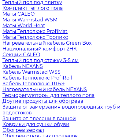
Теплый пол под плитку
Комплект теплого пола
Маты CALEO
Маты Warmstad WSM
Маты World Heat
Маты Теплолюкс ProfiMat
Маты Теплолюкс Тропикс
Нагревательный кабель Green Box
Национальный комфорт 2НК
Секции CALEO
Теплый пол под стяжку 3-5 см
Кабель NEXANS
Кабель Warmstad WSS
Кабель Теплолюкс ProfiRoll
Кабель Теплолюкс ТЛБЭ
Нагревательный кабель NEXANS
Терморегуляторы для теплого пола
Другие продукты для обогрева
Защита от замерзания водопроводных труб и
водостоков
Защита от плесени в ванной
Коврики для сушки обуви
Обогрев зеркал
Обогрев открытых площадок