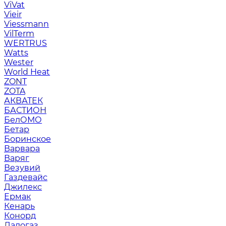
ViVat
Vieir
Viessmann
VilTerm
WERTRUS
Watts
Wester
World Heat
ZONT
ZOTA
АКВАТЕК
БАСТИОН
БелОМО
Бетар
Боринское
Варвара
Варяг
Везувий
Газдевайс
Джилекс
Ермак
Кенарь
Конорд
Ладогаз