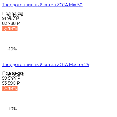
Твердотопливный котел ZOTA Mix 50
Под заказ
-9 199
₽
91 987
₽
82 788
₽
Купить
-10%
Твердотопливный котел ZOTA Master 25
Под заказ
-5 954
₽
59 544
₽
53 590
₽
Купить
-10%