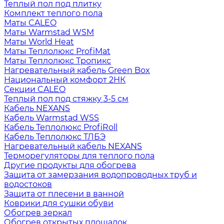
Теплый пол под плитку
Комплект теплого пола
Маты CALEO
Маты Warmstad WSM
Маты World Heat
Маты Теплолюкс ProfiMat
Маты Теплолюкс Тропикс
Нагревательный кабель Green Box
Национальный комфорт 2НК
Секции CALEO
Теплый пол под стяжку 3-5 см
Кабель NEXANS
Кабель Warmstad WSS
Кабель Теплолюкс ProfiRoll
Кабель Теплолюкс ТЛБЭ
Нагревательный кабель NEXANS
Терморегуляторы для теплого пола
Другие продукты для обогрева
Защита от замерзания водопроводных труб и
водостоков
Защита от плесени в ванной
Коврики для сушки обуви
Обогрев зеркал
Обогрев открытых площадок