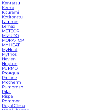
Kentatsu
Kermi
Kiturami
Kotitonttu
Lammin
Lemax
METEOR
MIZUDO
MORA-TOP
MY HEAT
MyHeat
Mythos
Navien
Neptun
PURMO
ProAqua
ProLine
Protherm
Pumpman
Rifar
Rispa
Rommer
Royal Clima