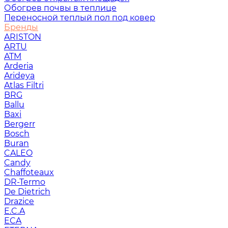
Обогрев почвы в теплице
Переносной теплый пол под ковер
Бренды
ARISTON
ARTU
ATM
Arderia
Arideya
Atlas Filtri
BRG
Ballu
Baxi
Bergerr
Bosch
Buran
CALEO
Candy
Chaffoteaux
DR-Termo
De Dietrich
Drazice
E.C.A
ECA