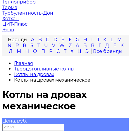
Теплоприбор
Терма
Турбулентность-Дон
Хотхан
ЦИТ-Плюс
Эван
A
B
C
D
E
F
G
H
I
J
K
L
M
N
P
R
S
T
U
V
W
Z
А
Б
В
Г
Д
Е
К
Л
М
Н
О
П
Р
С
Т
Х
Ц
Э
Главная
Твердотопливные котлы
Котлы на дровах
Котлы на дровах механическое
Котлы на дровах
механическое
Цена, руб.
—