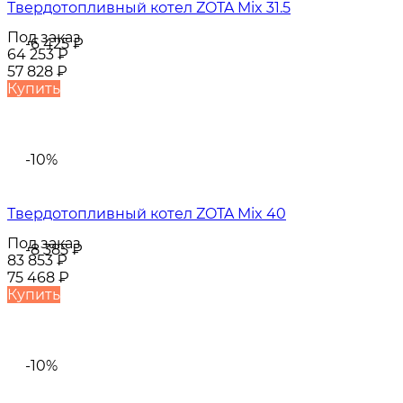
Твердотопливный котел ZOTA Mix 31.5
Под заказ
-6 425
₽
64 253
₽
57 828
₽
Купить
-10%
Твердотопливный котел ZOTA Mix 40
Под заказ
-8 385
₽
83 853
₽
75 468
₽
Купить
-10%