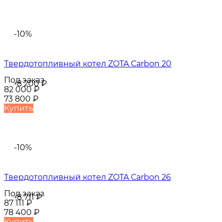
-10%
Твердотопливный котел ZOTA Сarbon 20
Под заказ
-8 200
₽
82 000
₽
73 800
₽
Купить
-10%
Твердотопливный котел ZOTA Сarbon 26
Под заказ
-8 711
₽
87 111
₽
78 400
₽
Купить