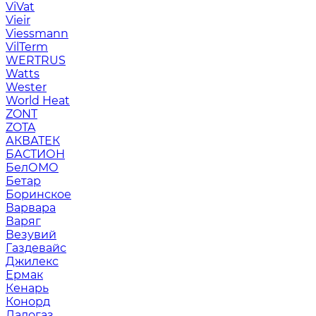
ViVat
Vieir
Viessmann
VilTerm
WERTRUS
Watts
Wester
World Heat
ZONT
ZOTA
АКВАТЕК
БАСТИОН
БелОМО
Бетар
Боринское
Варвара
Варяг
Везувий
Газдевайс
Джилекс
Ермак
Кенарь
Конорд
Ладогаз