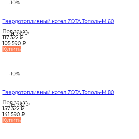
-10%
Твердотопливный котел ZOTA Тополь-М 60
Под заказ
-11 732
₽
117 322
₽
105 590
₽
Купить
-10%
Твердотопливный котел ZOTA Тополь-М 80
Под заказ
-15 732
₽
157 322
₽
141 590
₽
Купить