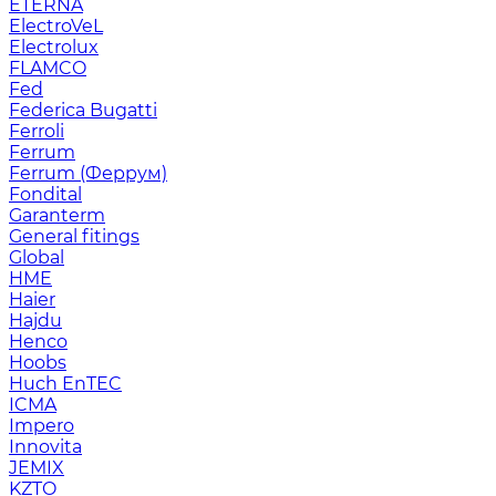
ETERNA
ElectroVeL
Electrolux
FLAMCO
Fed
Federica Bugatti
Ferroli
Ferrum
Ferrum (Феррум)
Fondital
Garanterm
General fitings
Global
HME
Haier
Hajdu
Henco
Hoobs
Huch EnTEC
ICMA
Impero
Innovita
JEMIX
KZTO