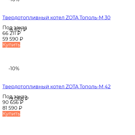
Твердотопливный котел ZOTA Тополь-М 30
Под заказ
-6 621
₽
66 211
₽
59 590
₽
Купить
-10%
Твердотопливный котел ZOTA Тополь-М 42
Под заказ
-9 066
₽
90 656
₽
81 590
₽
Купить