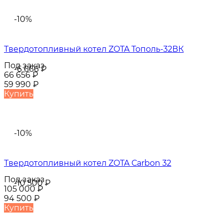
-10%
Твердотопливный котел ZOTA Тополь-32ВК
Под заказ
-6 666
₽
66 656
₽
59 990
₽
Купить
-10%
Твердотопливный котел ZOTA Сarbon 32
Под заказ
-10 500
₽
105 000
₽
94 500
₽
Купить