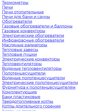
Термометры
Печи
Печи отопительные
Печи для бани и сауны
Обогреватели
Газовые обогреватели и баллоны
Газовые конвекторы
Электрические обогреватели
Инфракрасные обогреватели
Масляные радиаторы
Тепловые завесы
Тепловые пушки
Электрические конвекторы
Тепловентиляторы
Водяные тепловентиляторы
Полотенцесушители
Водяные полотенцесушители
Электрические полотенцесушители
Фурнитура к полотенцесушителям
Комплектующие
Баки пластиковые
Твердотопливные котлы
Котлы длительного горения
Котлы на дровах