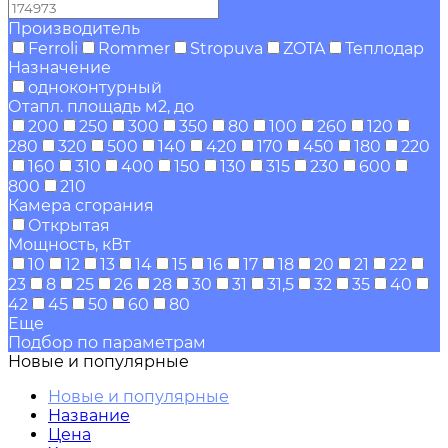
Производитель
Ferroli
Rommer
Stropuva
ZOTA
Теплодар
Назначение
одноконтурный
Отапл. площадь м2, до
200
250
300
350
80
100
260
120
280
320
500
140
420
170
450
180
220
160
310
400
150
130
315
230
600
800
210
Камера сгорания
Открытая
Мощность, кВт
10
12
13
14
15
16
17
18
20
21
22
23
8
25
26
28
30
31
31,5
32
35
40
42
45
50
60
80
Еще
Подбор по параметрам
Новые и популярные
Новые и популярные
Название
Цена