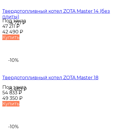
Твердотопливный котел ZOTA Master 14 (без
плиты)
Под заказ
-4 721
₽
47 211
₽
42 490
₽
Купить
-10%
Твердотопливный котел ZOTA Master 18
Под заказ
-5 483
₽
54 833
₽
49 350
₽
Купить
-10%