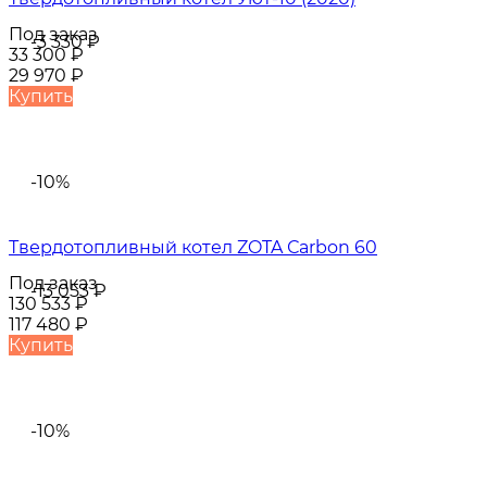
Под заказ
-3 330
₽
33 300
₽
29 970
₽
Купить
-10%
Твердотопливный котел ZOTA Сarbon 60
Под заказ
-13 053
₽
130 533
₽
117 480
₽
Купить
-10%