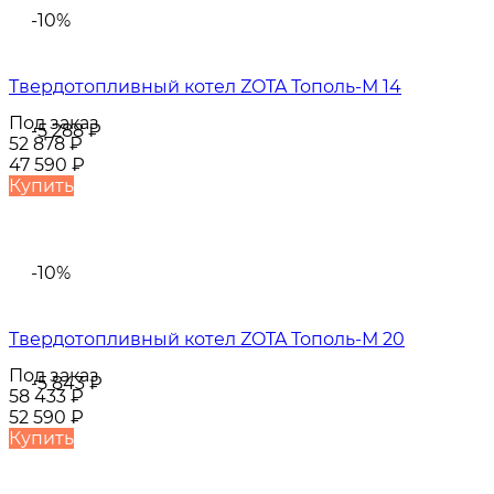
-10%
Твердотопливный котел ZOTA Тополь-М 14
Под заказ
-5 288
₽
52 878
₽
47 590
₽
Купить
-10%
Твердотопливный котел ZOTA Тополь-М 20
Под заказ
-5 843
₽
58 433
₽
52 590
₽
Купить