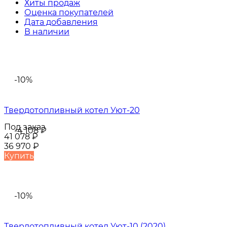
Хиты продаж
Оценка покупателей
Дата добавления
В наличии
-10%
Твердотопливный котел Уют-20
Под заказ
-4 108
₽
41 078
₽
36 970
₽
Купить
-10%
Твердотопливный котел Уют-10 (2020)