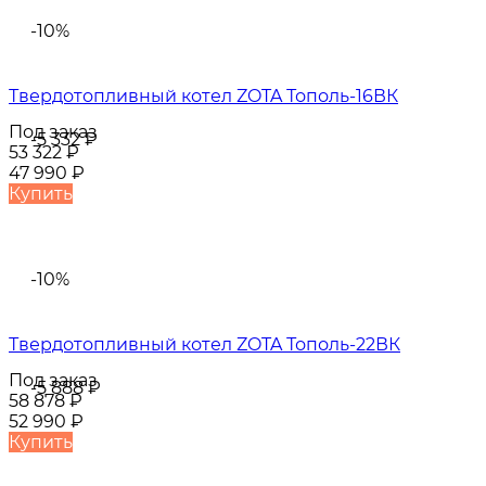
-10%
Твердотопливный котел ZOTA Тополь-16ВК
Под заказ
-5 332
₽
53 322
₽
47 990
₽
Купить
-10%
Твердотопливный котел ZOTA Тополь-22ВК
Под заказ
-5 888
₽
58 878
₽
52 990
₽
Купить