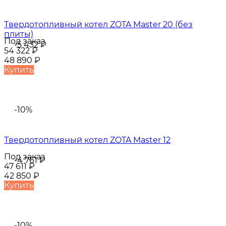
Твердотопливный котел ZOTA Master 20 (без
плиты)
Под заказ
-5 432
₽
54 322
₽
48 890
₽
Купить
-10%
Твердотопливный котел ZOTA Master 12
Под заказ
-4 761
₽
47 611
₽
42 850
₽
Купить
-10%