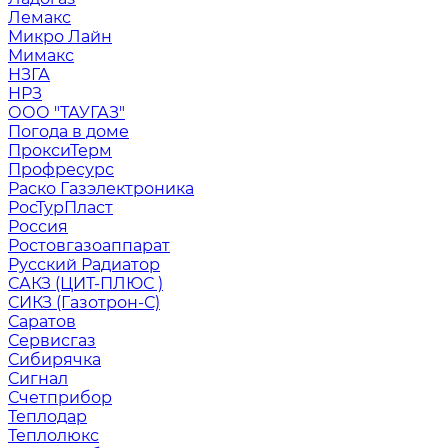
Лемакс
Микро Лайн
Мимакс
НЗГА
НРЗ
ООО "ТАУГАЗ"
Погода в доме
ПроксиТерм
Профресурс
Раско Газэлектроника
РосТурПласт
Россия
Ростовгазоаппарат
Русский Радиатор
САКЗ (ЦИТ-ПЛЮС )
СИКЗ (Газотрон-С)
Саратов
Сервисгаз
Сибирячка
Сигнал
Счетприбор
Теплодар
Теплолюкс