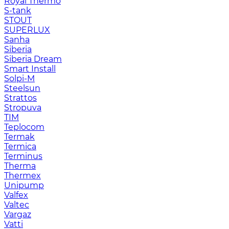
Royal Thermo
S-tank
STOUT
SUPERLUX
Sanha
Siberia
Siberia Dream
Smart Install
Solpi-M
Steelsun
Strattos
Stropuva
TIM
Teplocom
Termak
Termica
Terminus
Therma
Thermex
Unipump
Valfex
Valtec
Vargaz
Vatti