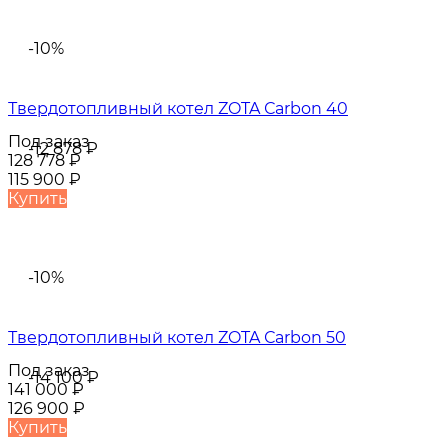
-10%
Твердотопливный котел ZOTA Сarbon 40
Под заказ
-12 878
₽
128 778
₽
115 900
₽
Купить
-10%
Твердотопливный котел ZOTA Сarbon 50
Под заказ
-14 100
₽
141 000
₽
126 900
₽
Купить