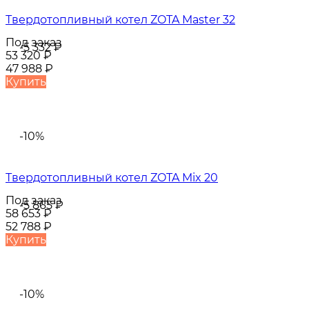
Твердотопливный котел ZOTA Master 32
Под заказ
-5 332
₽
53 320
₽
47 988
₽
Купить
-10%
Твердотопливный котел ZOTA Mix 20
Под заказ
-5 865
₽
58 653
₽
52 788
₽
Купить
-10%