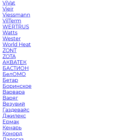
ViVat
Vieir
Viessmann
VilTerm
WERTRUS
Watts
Wester
World Heat
ZONT
ZOTA
АКВАТЕК
БАСТИОН
БелОМО
Бетар
Боринское
Варвара
Варяг
Везувий
Газдевайс
Джилекс
Ермак
Кенарь
Конорд
Ладогаз