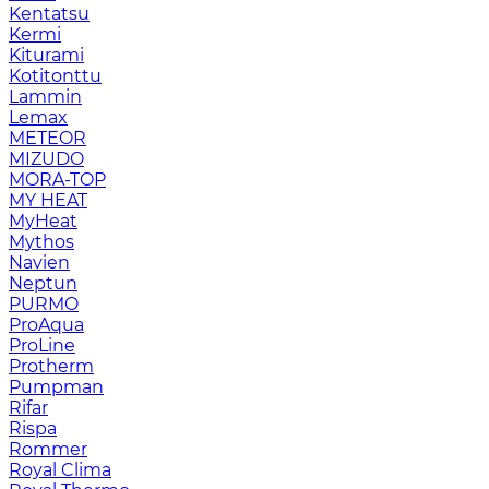
Kentatsu
Kermi
Kiturami
Kotitonttu
Lammin
Lemax
METEOR
MIZUDO
MORA-TOP
MY HEAT
MyHeat
Mythos
Navien
Neptun
PURMO
ProAqua
ProLine
Protherm
Pumpman
Rifar
Rispa
Rommer
Royal Clima