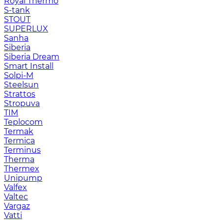
Royal Thermo
S-tank
STOUT
SUPERLUX
Sanha
Siberia
Siberia Dream
Smart Install
Solpi-M
Steelsun
Strattos
Stropuva
TIM
Teplocom
Termak
Termica
Terminus
Therma
Thermex
Unipump
Valfex
Valtec
Vargaz
Vatti