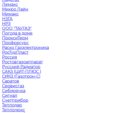
Лемакс
Микро Лайн
Мимакс
НЗГА
НРЗ
ООО "ТАУГАЗ"
Погода в доме
ПроксиТерм
Профресурс
Раско Газэлектроника
РосТурПласт
Россия
Ростовгазоаппарат
Русский Радиатор
САКЗ (ЦИТ-ПЛЮС )
СИКЗ (Газотрон-С)
Саратов
Сервисгаз
Сибирячка
Сигнал
Счетприбор
Теплодар
Теплолюкс