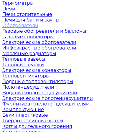
Термометры
Печи
Печи отопительные
Печи для бани и сауны
Обогреватели
Газовые обогреватели и баллоны
Газовые конвекторы
Электрические обогреватели
Инфракрасные обогреватели
Масляные радиаторы
Тепловые завесы
Тепловые пушки
Электрические конвекторы
Тепловентиляторы
Водяные тепловентиляторы
Полотенцесушители
Водяные полотенцесушители
Электрические полотенцесушители
Фурнитура к полотенцесушителям
Комплектующие
Баки пластиковые
Твердотопливные котлы
Котлы длительного горения
Котлы на дровах