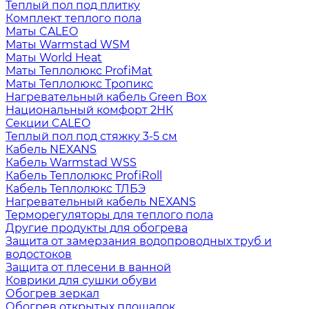
Теплый пол под плитку
Комплект теплого пола
Маты CALEO
Маты Warmstad WSM
Маты World Heat
Маты Теплолюкс ProfiMat
Маты Теплолюкс Тропикс
Нагревательный кабель Green Box
Национальный комфорт 2НК
Секции CALEO
Теплый пол под стяжку 3-5 см
Кабель NEXANS
Кабель Warmstad WSS
Кабель Теплолюкс ProfiRoll
Кабель Теплолюкс ТЛБЭ
Нагревательный кабель NEXANS
Терморегуляторы для теплого пола
Другие продукты для обогрева
Защита от замерзания водопроводных труб и
водостоков
Защита от плесени в ванной
Коврики для сушки обуви
Обогрев зеркал
Обогрев открытых площадок