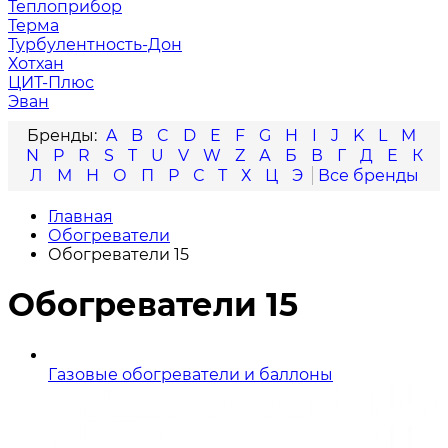
Теплоприбор
Терма
Турбулентность-Дон
Хотхан
ЦИТ-Плюс
Эван
A
B
C
D
E
F
G
H
I
J
K
L
M
N
P
R
S
T
U
V
W
Z
А
Б
В
Г
Д
Е
К
Л
М
Н
О
П
Р
С
Т
Х
Ц
Э
Главная
Обогреватели
Обогреватели 15
Обогреватели 15
Газовые обогреватели и баллоны