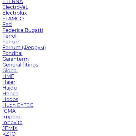
ETERNA
ElectroVeL
Electrolux
FLAMCO
Fed
Federica Bugatti
Ferroli
Ferrum
Ferrum (Феррум)
Fondital
Garanterm
General fitings
Global
HME
Haier
Hajdu
Henco
Hoobs
Huch EnTEC
ICMA
Impero
Innovita
JEMIX
KZTO