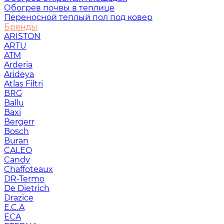
Обогрев почвы в теплице
Переносной теплый пол под ковер
Бренды
ARISTON
ARTU
ATM
Arderia
Arideya
Atlas Filtri
BRG
Ballu
Baxi
Bergerr
Bosch
Buran
CALEO
Candy
Chaffoteaux
DR-Termo
De Dietrich
Drazice
E.C.A
ECA