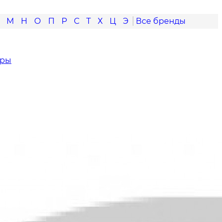
М
Н
О
П
Р
С
Т
Х
Ц
Э
оры