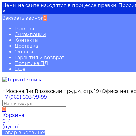
Цены на сайте находятся в процессе правки. Прос
×
Заказать звонок
0
Главная
О компании
Контакты
Доставка
Оплата
Гарантия и возврат
Политика ПД
Еще
г.Москва, 1-й Вязовский пр-д., 4, стр. 19 (Офиса нет,
+7 (969) 603-79-99
0
Корзина
0
₽
(пусто)
Товар в корзине!