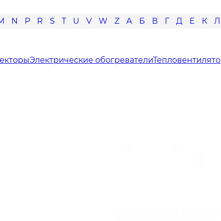
M
N
P
R
S
T
U
V
W
Z
А
Б
В
Г
Д
Е
К
Л
векторы
Электрические обогреватели
Тепловентилят