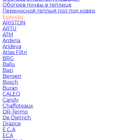
Обогрев почвы в теплице
Переносной теплый пол под ковер
Бренды
ARISTON
ARTU
ATM
Arderia
Arideya
Atlas Filtri
BRG
Ballu
Baxi
Bergerr
Bosch
Buran
CALEO
Candy
Chaffoteaux
DR-Termo
De Dietrich
Drazice
E.C.A
ECA