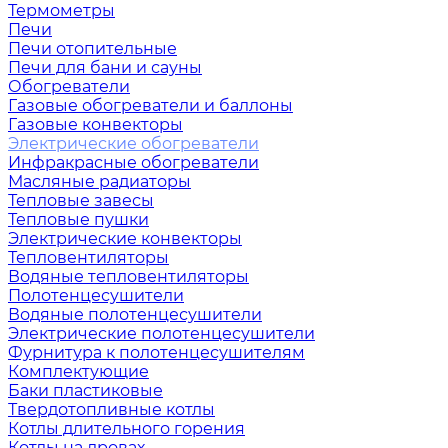
Термометры
Печи
Печи отопительные
Печи для бани и сауны
Обогреватели
Газовые обогреватели и баллоны
Газовые конвекторы
Электрические обогреватели
Инфракрасные обогреватели
Масляные радиаторы
Тепловые завесы
Тепловые пушки
Электрические конвекторы
Тепловентиляторы
Водяные тепловентиляторы
Полотенцесушители
Водяные полотенцесушители
Электрические полотенцесушители
Фурнитура к полотенцесушителям
Комплектующие
Баки пластиковые
Твердотопливные котлы
Котлы длительного горения
Котлы на дровах