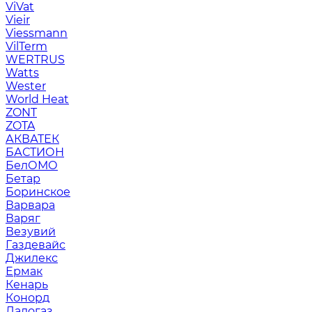
ViVat
Vieir
Viessmann
VilTerm
WERTRUS
Watts
Wester
World Heat
ZONT
ZOTA
АКВАТЕК
БАСТИОН
БелОМО
Бетар
Боринское
Варвара
Варяг
Везувий
Газдевайс
Джилекс
Ермак
Кенарь
Конорд
Ладогаз