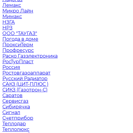
Лемакс
Микро Лайн
Мимакс
НЗГА
НРЗ
ООО "ТАУГАЗ"
Погода в доме
ПроксиТерм
Профресурс
Раско Газэлектроника
РосТурПласт
Россия
Ростовгазоаппарат
Русский Радиатор
САКЗ (ЦИТ-ПЛЮС )
СИКЗ (Газотрон-С)
Саратов
Сервисгаз
Сибирячка
Сигнал
Счетприбор
Теплодар
Теплолюкс