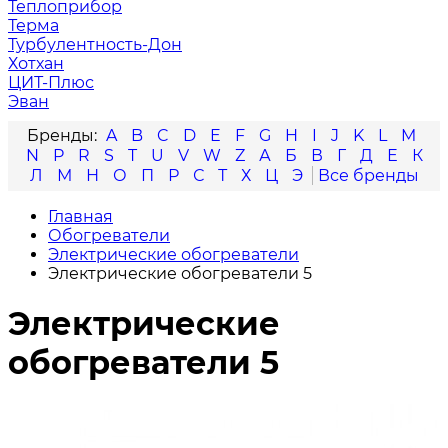
Теплоприбор
Терма
Турбулентность-Дон
Хотхан
ЦИТ-Плюс
Эван
A
B
C
D
E
F
G
H
I
J
K
L
M
N
P
R
S
T
U
V
W
Z
А
Б
В
Г
Д
Е
К
Л
М
Н
О
П
Р
С
Т
Х
Ц
Э
Главная
Обогреватели
Электрические обогреватели
Электрические обогреватели 5
Электрические
обогреватели 5