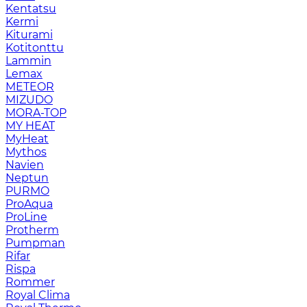
Kentatsu
Kermi
Kiturami
Kotitonttu
Lammin
Lemax
METEOR
MIZUDO
MORA-TOP
MY HEAT
MyHeat
Mythos
Navien
Neptun
PURMO
ProAqua
ProLine
Protherm
Pumpman
Rifar
Rispa
Rommer
Royal Clima