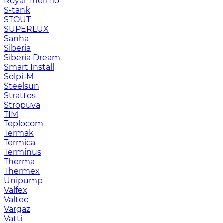
Royal Thermo
S-tank
STOUT
SUPERLUX
Sanha
Siberia
Siberia Dream
Smart Install
Solpi-M
Steelsun
Strattos
Stropuva
TIM
Teplocom
Termak
Termica
Terminus
Therma
Thermex
Unipump
Valfex
Valtec
Vargaz
Vatti