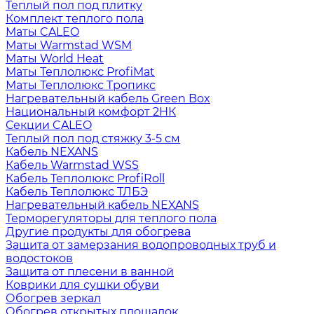
Теплый пол под плитку
Комплект теплого пола
Маты CALEO
Маты Warmstad WSM
Маты World Heat
Маты Теплолюкс ProfiMat
Маты Теплолюкс Тропикс
Нагревательный кабель Green Box
Национальный комфорт 2НК
Секции CALEO
Теплый пол под стяжку 3-5 см
Кабель NEXANS
Кабель Warmstad WSS
Кабель Теплолюкс ProfiRoll
Кабель Теплолюкс ТЛБЭ
Нагревательный кабель NEXANS
Терморегуляторы для теплого пола
Другие продукты для обогрева
Защита от замерзания водопроводных труб и
водостоков
Защита от плесени в ванной
Коврики для сушки обуви
Обогрев зеркал
Обогрев открытых площадок