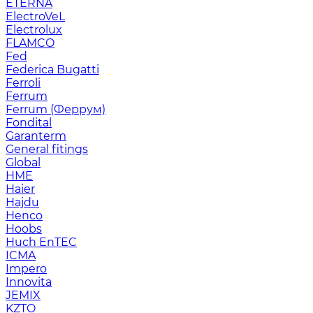
ETERNA
ElectroVeL
Electrolux
FLAMCO
Fed
Federica Bugatti
Ferroli
Ferrum
Ferrum (Феррум)
Fondital
Garanterm
General fitings
Global
HME
Haier
Hajdu
Henco
Hoobs
Huch EnTEC
ICMA
Impero
Innovita
JEMIX
KZTO