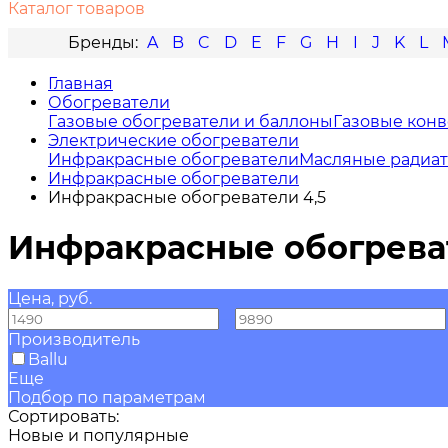
Каталог товаров
A
B
C
D
E
F
G
H
I
J
K
L
Главная
Обогреватели
Газовые обогреватели и баллоны
Газовые кон
Электрические обогреватели
Инфракрасные обогреватели
Масляные радиа
Инфракрасные обогреватели
Инфракрасные обогреватели 4,5
Инфракрасные обогреват
Цена, руб.
—
Производитель
Ballu
Еще
Подбор по параметрам
Сортировать:
Новые и популярные