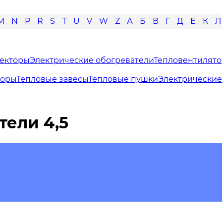
M
N
P
R
S
T
U
V
W
Z
А
Б
В
Г
Д
Е
К
Л
векторы
Электрические обогреватели
Тепловентилят
торы
Тепловые завесы
Тепловые пушки
Электрические
ели 4,5