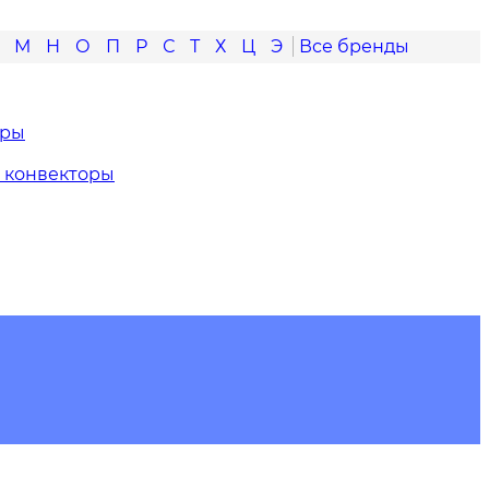
М
Н
О
П
Р
С
Т
Х
Ц
Э
оры
 конвекторы