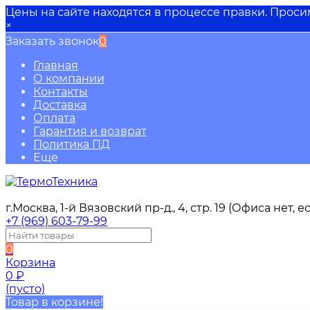
Цены на сайте находятся в процессе правки. Прос
×
Заказать звонок
0
Главная
О компании
Контакты
Доставка
Оплата
Гарантия и возврат
Политика ПД
Еще
г.Москва, 1-й Вязовский пр-д., 4, стр. 19 (Офиса нет,
+7 (969) 603-79-99
0
Корзина
0
₽
(пусто)
Товар в корзине!