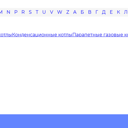
M
N
P
R
S
T
U
V
W
Z
А
Б
В
Г
Д
Е
К
Л
котлы
Конденсационные котлы
Парапетные газовые к