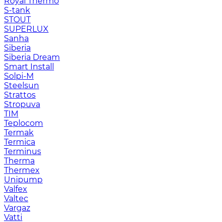
Royal Thermo
S-tank
STOUT
SUPERLUX
Sanha
Siberia
Siberia Dream
Smart Install
Solpi-M
Steelsun
Strattos
Stropuva
TIM
Teplocom
Termak
Termica
Terminus
Therma
Thermex
Unipump
Valfex
Valtec
Vargaz
Vatti