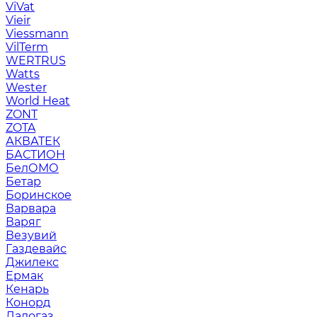
ViVat
Vieir
Viessmann
VilTerm
WERTRUS
Watts
Wester
World Heat
ZONT
ZOTA
АКВАТЕК
БАСТИОН
БелОМО
Бетар
Боринское
Варвара
Варяг
Везувий
Газдевайс
Джилекс
Ермак
Кенарь
Конорд
Ладогаз