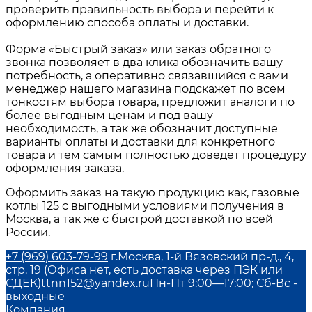
проверить правильность выбора и перейти к
оформлению способа оплаты и доставки.
Форма «Быстрый заказ» или заказ обратного
звонка позволяет в два клика обозначить вашу
потребность, а оперативно связавшийся с вами
менеджер нашего магазина подскажет по всем
тонкостям выбора товара, предложит аналоги по
более выгодным ценам и под вашу
необходимость, а так же обозначит доступные
варианты оплаты и доставки для конкретного
товара и тем самым полностью доведет процедуру
оформления заказа.
Оформить заказ на такую продукцию как,
газовые
котлы 125
с выгодными условиями получения в
Москва
, а так же с быстрой доставкой по всей
России.
+7 (969) 603-79-99
г.Москва, 1-й Вязовский пр-д., 4,
стр. 19 (Офиса нет, есть доставка через ПЭК или
СДЕК)
ttnn152@yandex.ru
Пн-Пт 9:00—17:00; Сб-Вс -
выходные
Компания