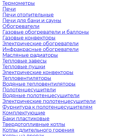
Термометры
Печи
Печи отопительные
Печи для бани и сауны
Обогреватели
Газовые обогреватели и баллоны
Газовые конвекторы
Электрические обогреватели
Инфракрасные обогреватели
Масляные радиаторы
Тепловые завесы
Тепловые пушки
Электрические конвекторы
Тепловентиляторы
Водяные тепловентиляторы
Полотенцесушители
Водяные полотенцесушители
Электрические полотенцесушители
Фурнитура к полотенцесушителям
Комплектующие
Баки пластиковые
Твердотопливные котлы
Котлы длительного горения
Котлы на дровах