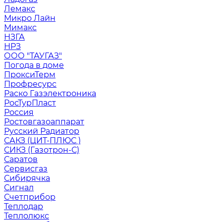
Лемакс
Микро Лайн
Мимакс
НЗГА
НРЗ
ООО "ТАУГАЗ"
Погода в доме
ПроксиТерм
Профресурс
Раско Газэлектроника
РосТурПласт
Россия
Ростовгазоаппарат
Русский Радиатор
САКЗ (ЦИТ-ПЛЮС )
СИКЗ (Газотрон-С)
Саратов
Сервисгаз
Сибирячка
Сигнал
Счетприбор
Теплодар
Теплолюкс