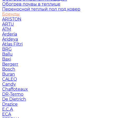
Обогрев почвы в теплице
Переносной теплый пол под ковер
Бренды
ARISTON
ARTU
ATM
Arderia
Arideya
Atlas Filtri
BRG
Ballu
Baxi
Bergerr
Bosch
Buran
CALEO
Candy
Chaffoteaux
DR-Termo
De Dietrich
Drazice
E.C.A
ECA