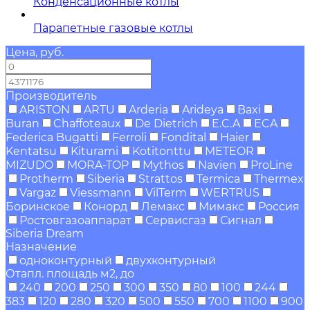
Конденсационные котлы
Парапетные газовые котлы
Цена, руб.
—
Производитель
ARISTON
ARTU
Arderia
Arideya
Baxi
Buran
Chaffoteaux
De Dietrich
E.C.A
ECA
Federica Bugatti
Ferroli
Fondital
Haier
Kentatsu
Kiturami
Kotitonttu
METEOR
MIZUDO
MORA-TOP
Mythos
Navien
ProLine
Protherm
Siberia
Strattos
Termica
Thermex
Vargaz
Viessmann
VilTerm
WERTRUS
Боринское
Конорд
Лемакс
Мимакс
Россия
Ростовгазоаппарат
Сервисгаз
Сигнал
Siberia Dream
Назначение
одноконтурный
двухконтурный
Отапл. площадь м2, до
240
200
250
300
350
80
100
244
383
120
280
320
500
550
700
1100
900