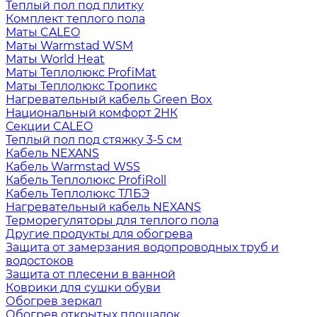
Теплый пол под плитку
Комплект теплого пола
Маты CALEO
Маты Warmstad WSM
Маты World Heat
Маты Теплолюкс ProfiMat
Маты Теплолюкс Тропикс
Нагревательный кабель Green Box
Национальный комфорт 2НК
Секции CALEO
Теплый пол под стяжку 3-5 см
Кабель NEXANS
Кабель Warmstad WSS
Кабель Теплолюкс ProfiRoll
Кабель Теплолюкс ТЛБЭ
Нагревательный кабель NEXANS
Терморегуляторы для теплого пола
Другие продукты для обогрева
Защита от замерзания водопроводных труб и
водостоков
Защита от плесени в ванной
Коврики для сушки обуви
Обогрев зеркал
Обогрев открытых площадок