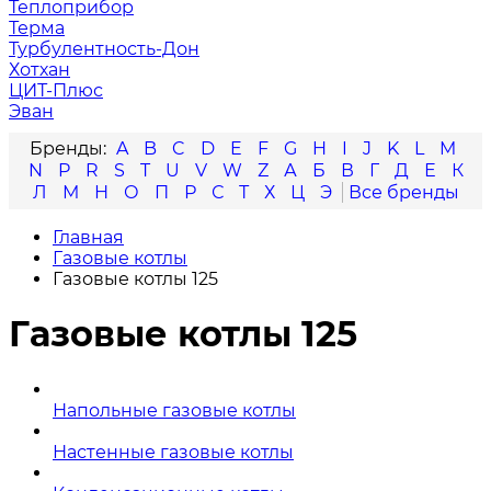
Теплоприбор
Терма
Турбулентность-Дон
Хотхан
ЦИТ-Плюс
Эван
A
B
C
D
E
F
G
H
I
J
K
L
M
N
P
R
S
T
U
V
W
Z
А
Б
В
Г
Д
Е
К
Л
М
Н
О
П
Р
С
Т
Х
Ц
Э
Главная
Газовые котлы
Газовые котлы 125
Газовые котлы 125
Напольные газовые котлы
Настенные газовые котлы