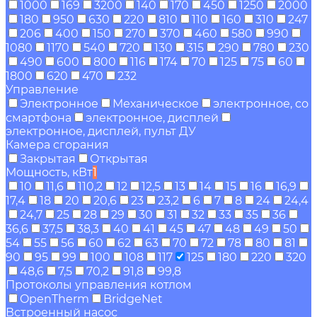
1000
169
3200
140
170
450
1250
2000
180
950
630
220
810
110
160
310
247
206
400
150
270
370
460
580
990
1080
1170
540
720
130
315
290
780
230
490
600
800
116
174
70
125
75
60
1800
620
470
232
Управление
Электронное
Механическое
электронное, со
смартфона
электронное, дисплей
электронное, дисплей, пульт ДУ
Камера сгорания
Закрытая
Открытая
Мощность, кВт
1
10
11,6
110,2
12
12,5
13
14
15
16
16,9
17,4
18
20
20,6
23
23,2
6
7
8
24
24,4
24,7
25
28
29
30
31
32
33
35
36
36,6
37,5
38,3
40
41
45
47
48
49
50
54
55
56
60
62
63
70
72
78
80
81
90
95
99
100
108
117
125
180
220
320
48,6
7,5
70,2
91,8
99,8
Протоколы управления котлом
OpenTherm
BridgeNet
Встроенный насос