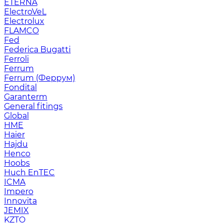
ETERNA
ElectroVeL
Electrolux
FLAMCO
Fed
Federica Bugatti
Ferroli
Ferrum
Ferrum (Феррум)
Fondital
Garanterm
General fitings
Global
HME
Haier
Hajdu
Henco
Hoobs
Huch EnTEC
ICMA
Impero
Innovita
JEMIX
KZTO