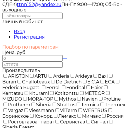
СДЕК)
ttnn152@yandex.ru
Пн-Пт 9:00—17:00; Сб-Вс -
выходные
Личный кабинет
Вход
Регистрация
Подбор по параметрам
Цена, руб.
—
Производитель
ARISTON
ARTU
Arderia
Arideya
Baxi
Buran
Chaffoteaux
De Dietrich
E.C.A
ECA
Federica Bugatti
Ferroli
Fondital
Haier
Kentatsu
Kiturami
Kotitonttu
METEOR
MIZUDO
MORA-TOP
Mythos
Navien
ProLine
Protherm
Siberia
Strattos
Termica
Thermex
Vargaz
Viessmann
VilTerm
WERTRUS
Боринское
Конорд
Лемакс
Мимакс
Россия
Ростовгазоаппарат
Сервисгаз
Сигнал
Siberia Dream