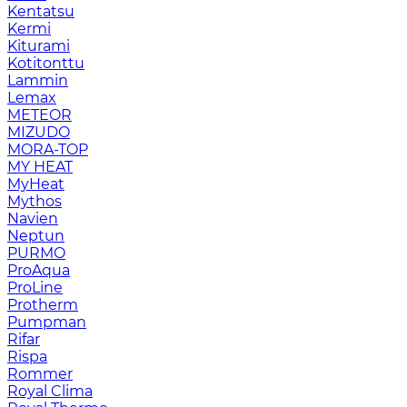
Kentatsu
Kermi
Kiturami
Kotitonttu
Lammin
Lemax
METEOR
MIZUDO
MORA-TOP
MY HEAT
MyHeat
Mythos
Navien
Neptun
PURMO
ProAqua
ProLine
Protherm
Pumpman
Rifar
Rispa
Rommer
Royal Clima