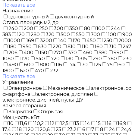
Показать все
Назначение
одноконтурный
двухконтурный
Отапл. площадь м2, до
240
200
250
300
350
80
100
244
383
120
280
320
500
550
700
1100
900
1000
169
3200
140
170
450
1250
2000
180
950
630
220
810
110
160
310
247
206
400
150
270
370
460
580
990
1080
1170
540
720
130
315
290
780
230
490
600
800
116
174
70
125
75
60
1800
620
470
232
Показать все
Управление
Электронное
Механическое
электронное, со
смартфона
электронное, дисплей
электронное, дисплей, пульт ДУ
Камера сгорания
Закрытая
Открытая
Мощность, кВт
10
11,6
110,2
12
12,5
13
14
15
16
16,9
17,4
18
20
20,6
23
23,2
6
7
8
24
24,4