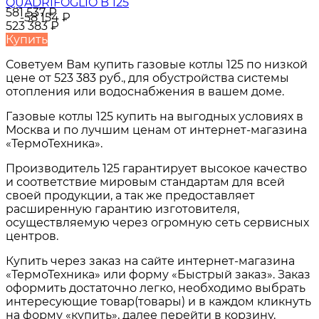
QUADRIFOGLIO B 125
581 537
₽
-58 154
₽
523 383
₽
Купить
Советуем Вам купить
газовые котлы 125
по низкой
цене от
523 383 руб.
, для обустройства системы
отопления или водоснабжения в вашем доме.
Газовые котлы 125
купить на выгодных условиях в
Москва и по лучшим ценам от интернет-магазина
«ТермоТехника».
Производитель 125 гарантирует высокое качество
и соответствие мировым стандартам для всей
своей продукции, а так же предоставляет
расширенную гарантию изготовителя,
осуществляемую через огромную сеть сервисных
центров.
Купить через заказ на сайте интернет-магазина
«ТермоТехника» или форму «Быстрый заказ». Заказ
оформить достаточно легко, необходимо выбрать
интересующие товар(товары) и в каждом кликнуть
на форму «купить», далее перейти в корзину,