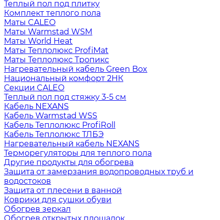
Теплый пол под плитку
Комплект теплого пола
Маты CALEO
Маты Warmstad WSM
Маты World Heat
Маты Теплолюкс ProfiMat
Маты Теплолюкс Тропикс
Нагревательный кабель Green Box
Национальный комфорт 2НК
Секции CALEO
Теплый пол под стяжку 3-5 см
Кабель NEXANS
Кабель Warmstad WSS
Кабель Теплолюкс ProfiRoll
Кабель Теплолюкс ТЛБЭ
Нагревательный кабель NEXANS
Терморегуляторы для теплого пола
Другие продукты для обогрева
Защита от замерзания водопроводных труб и
водостоков
Защита от плесени в ванной
Коврики для сушки обуви
Обогрев зеркал
Обогрев открытых площадок