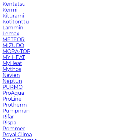
Kentatsu
Kermi
Kiturami
Kotitonttu
Lammin
Lemax
METEOR
MIZUDO
MORA-TOP
MY HEAT
MyHeat
Mythos
Navien
Neptun
PURMO
ProAqua
ProLine
Protherm
Pumpman
Rifar
Rispa
Rommer
Royal Clima