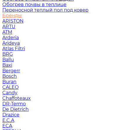
Обогрев почвы в теплице
Переносной теплый пол под ковер
Бренды
ARISTON
ARTU
ATM
Arderia
Arideya
Atlas Filtri
BRG
Ballu
Baxi
Bergerr
Bosch
Buran
CALEO
Candy
Chaffoteaux
DR-Termo
De Dietrich
Drazice
E.C.A
ECA