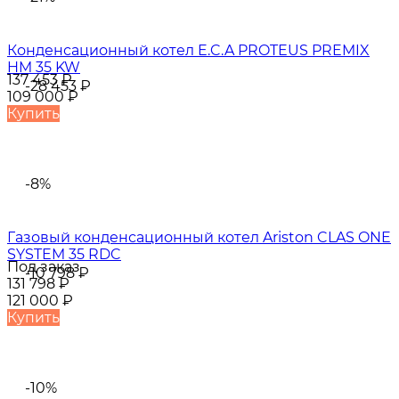
Конденсационный котел E.C.A PROTEUS PREMIX
HM 35 KW
137 453
₽
-28 453
₽
109 000
₽
Купить
-8%
Газовый конденсационный котел Ariston CLAS ONE
SYSTEM 35 RDC
Под заказ
-10 798
₽
131 798
₽
121 000
₽
Купить
-10%