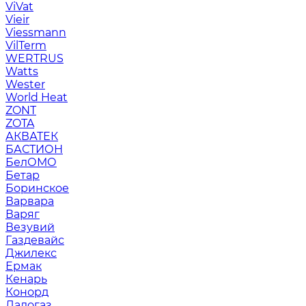
ViVat
Vieir
Viessmann
VilTerm
WERTRUS
Watts
Wester
World Heat
ZONT
ZOTA
АКВАТЕК
БАСТИОН
БелОМО
Бетар
Боринское
Варвара
Варяг
Везувий
Газдевайс
Джилекс
Ермак
Кенарь
Конорд
Ладогаз