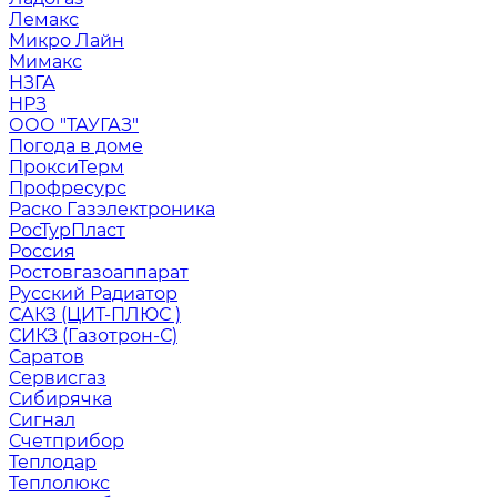
Лемакс
Микро Лайн
Мимакс
НЗГА
НРЗ
ООО "ТАУГАЗ"
Погода в доме
ПроксиТерм
Профресурс
Раско Газэлектроника
РосТурПласт
Россия
Ростовгазоаппарат
Русский Радиатор
САКЗ (ЦИТ-ПЛЮС )
СИКЗ (Газотрон-С)
Саратов
Сервисгаз
Сибирячка
Сигнал
Счетприбор
Теплодар
Теплолюкс