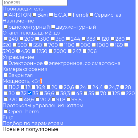
Производитель
ARISTON
Baxi
E.C.A
Ferroli
Сервисгаз
Назначение
одноконтурный
двухконтурный
Отапл. площадь м2, до
240
200
300
350
244
383
120
280
320
500
550
700
1100
900
1000
169
3200
450
1250
2000
247
206
Управление
Электронное
электронное, со смартфона
Камера сгорания
Закрытая
Мощность, кВт
1
110,2
12
16,9
20
20,6
24
24,4
24,7
28
30
32
35
36,6
38,3
45
55
70
125
220
320
48,6
70,2
91,8
99,8
Протоколы управления котлом
OpenTherm
Еще
Подбор по параметрам
Новые и популярные