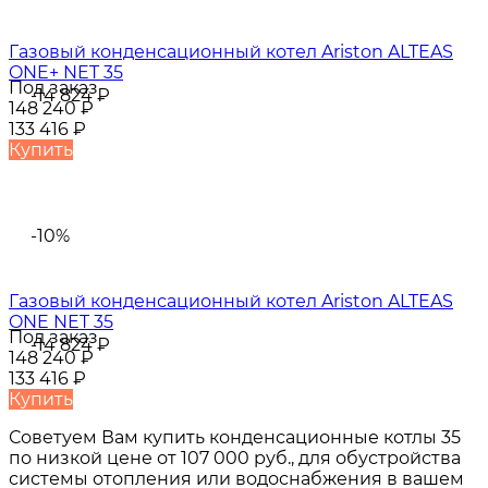
Газовый конденсационный котел Ariston ALTEAS
ONE+ NET 35
Под заказ
-14 824
₽
148 240
₽
133 416
₽
Купить
-10%
Газовый конденсационный котел Ariston ALTEAS
ONE NET 35
Под заказ
-14 824
₽
148 240
₽
133 416
₽
Купить
Советуем Вам купить
конденсационные котлы 35
по низкой цене от
107 000 руб.
, для обустройства
системы отопления или водоснабжения в вашем