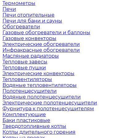
Термометры
Печи
Печи отопительные
Печи для бани и сауны
Обогреватели
Газовые обогреватели и баллоны
Газовые конвекторы
Электрические обогреватели
Инфракрасные обогреватели
Масляные радиаторы
Тепловые завесы
Тепловые пушки
Электрические конвекторы
Тепловентиляторы
Водяные тепловентиляторы
Полотенцесушители
Водяные полотенцесушители
Электрические полотенцесушители
Фурнитура к полотенцесушителям
Комплектующие
Баки пластиковые
Твердотопливные котлы
Котлы длительного горения
Котлы на дровах