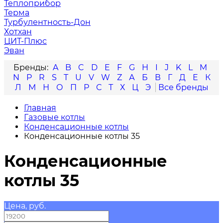
Теплоприбор
Терма
Турбулентность-Дон
Хотхан
ЦИТ-Плюс
Эван
A
B
C
D
E
F
G
H
I
J
K
L
M
N
P
R
S
T
U
V
W
Z
А
Б
В
Г
Д
Е
К
Л
М
Н
О
П
Р
С
Т
Х
Ц
Э
Главная
Газовые котлы
Конденсационные котлы
Конденсационные котлы 35
Конденсационные
котлы 35
Цена, руб.
—