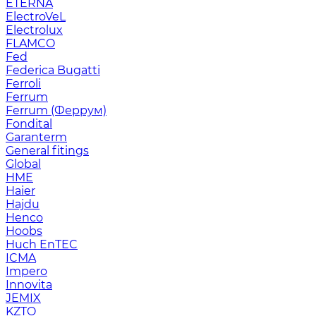
ETERNA
ElectroVeL
Electrolux
FLAMCO
Fed
Federica Bugatti
Ferroli
Ferrum
Ferrum (Феррум)
Fondital
Garanterm
General fitings
Global
HME
Haier
Hajdu
Henco
Hoobs
Huch EnTEC
ICMA
Impero
Innovita
JEMIX
KZTO