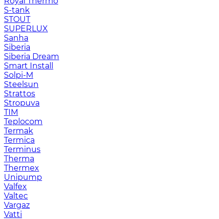
Royal Thermo
S-tank
STOUT
SUPERLUX
Sanha
Siberia
Siberia Dream
Smart Install
Solpi-M
Steelsun
Strattos
Stropuva
TIM
Teplocom
Termak
Termica
Terminus
Therma
Thermex
Unipump
Valfex
Valtec
Vargaz
Vatti