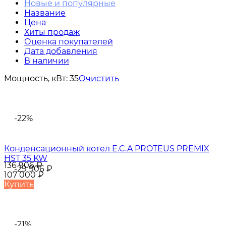
Новые и популярные
Название
Цена
Хиты продаж
Оценка покупателей
Дата добавления
В наличии
Мощность, кВт:
35
Очистить
-22%
Конденсационный котел E.C.A PROTEUS PREMIX
HST 35 KW
136 906
₽
-29 906
₽
107 000
₽
Купить
-21%