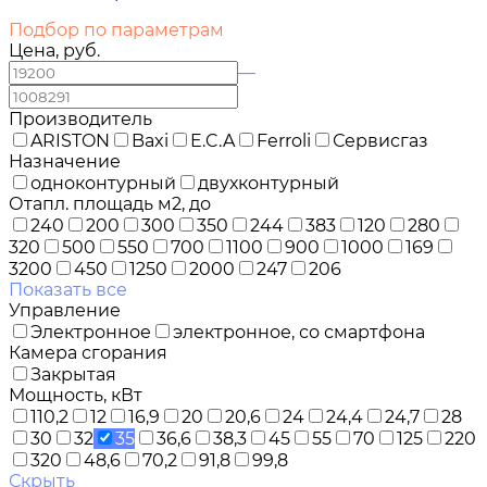
Подбор по параметрам
Цена, руб.
—
Производитель
ARISTON
Baxi
E.C.A
Ferroli
Сервисгаз
Назначение
одноконтурный
двухконтурный
Отапл. площадь м2, до
240
200
300
350
244
383
120
280
320
500
550
700
1100
900
1000
169
3200
450
1250
2000
247
206
Показать все
Управление
Электронное
электронное, со смартфона
Камера сгорания
Закрытая
Мощность, кВт
110,2
12
16,9
20
20,6
24
24,4
24,7
28
30
32
35
36,6
38,3
45
55
70
125
220
320
48,6
70,2
91,8
99,8
Скрыть