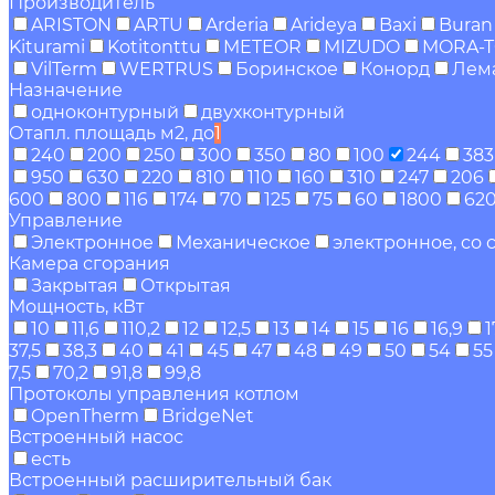
Производитель
ARISTON
ARTU
Arderia
Arideya
Baxi
Buran
Kiturami
Kotitonttu
METEOR
MIZUDO
MORA-
VilTerm
WERTRUS
Боринское
Конорд
Лем
Назначение
одноконтурный
двухконтурный
Отапл. площадь м2, до
1
240
200
250
300
350
80
100
244
383
950
630
220
810
110
160
310
247
206
600
800
116
174
70
125
75
60
1800
62
Управление
Электронное
Механическое
электронное, со
Камера сгорания
Закрытая
Открытая
Мощность, кВт
10
11,6
110,2
12
12,5
13
14
15
16
16,9
1
37,5
38,3
40
41
45
47
48
49
50
54
55
7,5
70,2
91,8
99,8
Протоколы управления котлом
OpenTherm
BridgeNet
Встроенный насос
есть
Встроенный расширительный бак