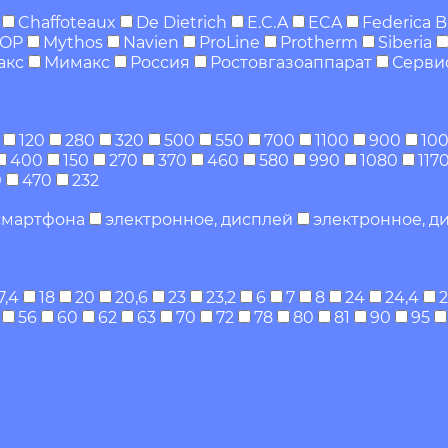
Chaffoteaux
De Dietrich
E.C.A
ECA
Federica B
TOP
Mythos
Navien
ProLine
Protherm
Siberia
акс
Мимакс
Россия
Ростовгазоаппарат
Серви
120
280
320
500
550
700
1100
900
10
400
150
270
370
460
580
990
1080
117
0
470
232
 смартфона
электронное, дисплей
электронное, ди
7,4
18
20
20,6
23
23,2
6
7
8
24
24,4
2
56
60
62
63
70
72
78
80
81
90
95