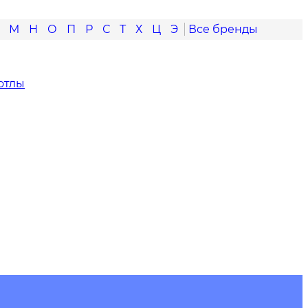
М
Н
О
П
Р
С
Т
Х
Ц
Э
отлы