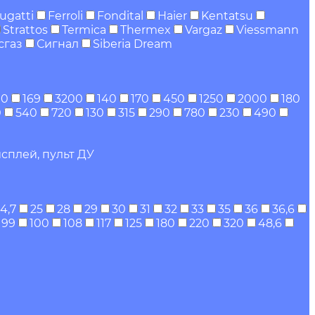
ugatti
Ferroli
Fondital
Haier
Kentatsu
Strattos
Termica
Thermex
Vargaz
Viessmann
сгаз
Сигнал
Siberia Dream
00
169
3200
140
170
450
1250
2000
180
0
540
720
130
315
290
780
230
490
сплей, пульт ДУ
4,7
25
28
29
30
31
32
33
35
36
36,6
99
100
108
117
125
180
220
320
48,6