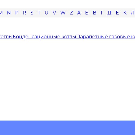
M
N
P
R
S
T
U
V
W
Z
А
Б
В
Г
Д
Е
К
Л
котлы
Конденсационные котлы
Парапетные газовые к