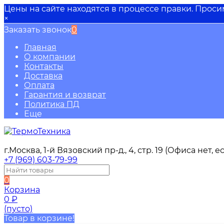
Цены на сайте находятся в процессе правки. Прос
×
Заказать звонок
0
Главная
О компании
Контакты
Доставка
Оплата
Гарантия и возврат
Политика ПД
Еще
г.Москва, 1-й Вязовский пр-д., 4, стр. 19 (Офиса нет,
+7 (969) 603-79-99
0
Корзина
0
₽
(пусто)
Товар в корзине!