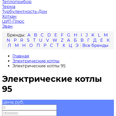
Теплоприбор
Терма
Турбулентность-Дон
Хотхан
ЦИТ-Плюс
Эван
A
B
C
D
E
F
G
H
I
J
K
L
M
N
P
R
S
T
U
V
W
Z
А
Б
В
Г
Д
Е
К
Л
М
Н
О
П
Р
С
Т
Х
Ц
Э
Главная
Электрические котлы
Электрические котлы 95
Электрические котлы
95
Цена, руб.
—