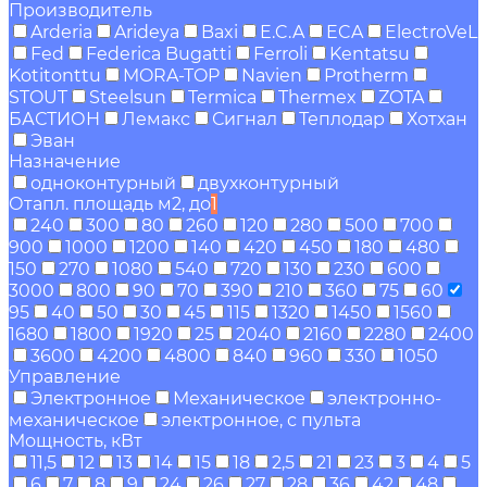
Производитель
Arderia
Arideya
Baxi
E.C.A
ECA
ElectroVeL
Fed
Federica Bugatti
Ferroli
Kentatsu
Kotitonttu
MORA-TOP
Navien
Protherm
STOUT
Steelsun
Termica
Thermex
ZOTA
БАСТИОН
Лемакс
Сигнал
Теплодар
Хотхан
Эван
Назначение
одноконтурный
двухконтурный
Отапл. площадь м2, до
1
240
300
80
260
120
280
500
700
900
1000
1200
140
420
450
180
480
150
270
1080
540
720
130
230
600
3000
800
90
70
390
210
360
75
60
95
40
50
30
45
115
1320
1450
1560
1680
1800
1920
25
2040
2160
2280
2400
3600
4200
4800
840
960
330
1050
Управление
Электронное
Механическое
электронно-
механическое
электронное, с пульта
Мощность, кВт
11,5
12
13
14
15
18
2,5
21
23
3
4
5
6
7
8
9
24
26
27
28
36
42
48