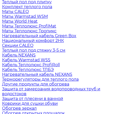
Теплый пол под плитку
Комплект теплого пола
Маты CALEO
Маты Warmstad WSM
Маты World Heat
Маты Теплолюкс ProfiMat
Маты Теплолюкс Тропикс
Нагревательный кабель Green Box
Национальный комфорт 2НК
Секции CALEO
Теплый пол под стяжку 3-5 см
Кабель NEXANS
Кабель Warmstad WSS
Кабель Теплолюкс ProfiRoll
Кабель Теплолюкс ТЛБЭ
Нагревательный кабель NEXANS
Терморегуляторы для теплого пола
Другие продукты для обогрева
Защита от замерзания водопроводных труб и
водостоков
Защита от плесени в ванной
Коврики для сушки обуви
Обогрев зеркал
Обогрев открытых площадок