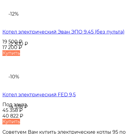
-12%
Котел электрический Эван ЭПО 9.45 (без пульта)
19 500
₽
-2 300
₽
17 200
₽
Купить
-10%
Котел электрический FED 9,5
Под заказ
-4 536
₽
45 358
₽
40 822
₽
Купить
Советуем Вам купить
электрические котлы 95
по