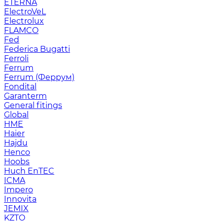
ETERNA
ElectroVeL
Electrolux
FLAMCO
Fed
Federica Bugatti
Ferroli
Ferrum
Ferrum (Феррум)
Fondital
Garanterm
General fitings
Global
HME
Haier
Hajdu
Henco
Hoobs
Huch EnTEC
ICMA
Impero
Innovita
JEMIX
KZTO