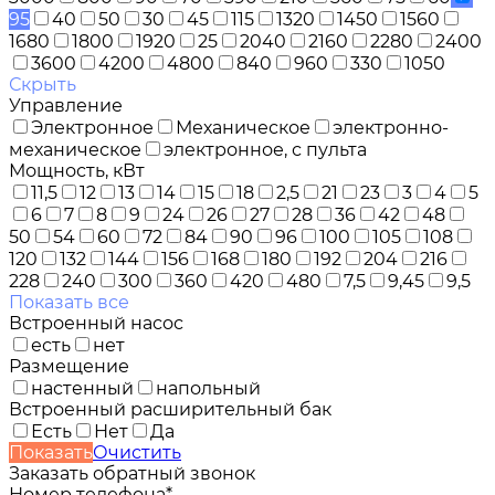
95
40
50
30
45
115
1320
1450
1560
1680
1800
1920
25
2040
2160
2280
2400
3600
4200
4800
840
960
330
1050
Скрыть
Управление
Электронное
Механическое
электронно-
механическое
электронное, с пульта
Мощность, кВт
11,5
12
13
14
15
18
2,5
21
23
3
4
5
6
7
8
9
24
26
27
28
36
42
48
50
54
60
72
84
90
96
100
105
108
120
132
144
156
168
180
192
204
216
228
240
300
360
420
480
7,5
9,45
9,5
Показать все
Встроенный насос
есть
нет
Размещение
настенный
напольный
Встроенный расширительный бак
Есть
Нет
Да
Показать
Очистить
Заказать обратный звонок
Номер телефона*