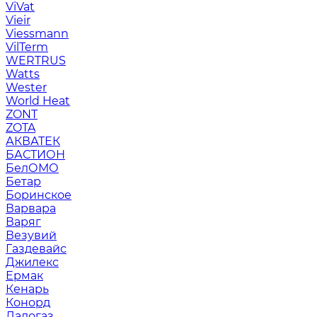
ViVat
Vieir
Viessmann
VilTerm
WERTRUS
Watts
Wester
World Heat
ZONT
ZOTA
АКВАТЕК
БАСТИОН
БелОМО
Бетар
Боринское
Варвара
Варяг
Везувий
Газдевайс
Джилекс
Ермак
Кенарь
Конорд
Ладогаз