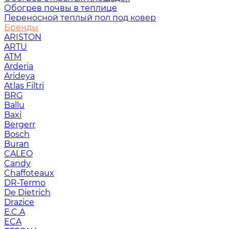
Обогрев почвы в теплице
Переносной теплый пол под ковер
Бренды
ARISTON
ARTU
ATM
Arderia
Arideya
Atlas Filtri
BRG
Ballu
Baxi
Bergerr
Bosch
Buran
CALEO
Candy
Chaffoteaux
DR-Termo
De Dietrich
Drazice
E.C.A
ECA