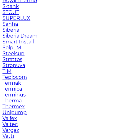
Royal Thermo
S-tank
STOUT
SUPERLUX
Sanha
Siberia
Siberia Dream
Smart Install
Solpi-M
Steelsun
Strattos
Stropuva
TIM
Teplocom
Termak
Termica
Terminus
Therma
Thermex
Unipump
Valfex
Valtec
Vargaz
Vatti