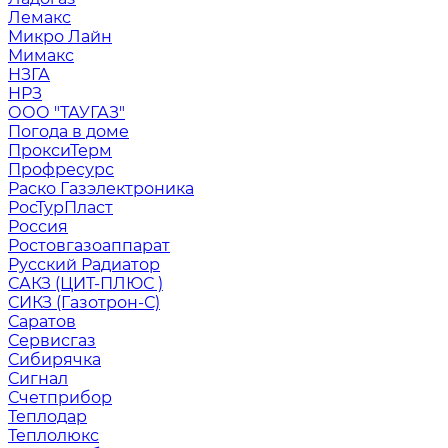
Лемакс
Микро Лайн
Мимакс
НЗГА
НРЗ
ООО "ТАУГАЗ"
Погода в доме
ПроксиТерм
Профресурс
Раско Газэлектроника
РосТурПласт
Россия
Ростовгазоаппарат
Русский Радиатор
САКЗ (ЦИТ-ПЛЮС )
СИКЗ (Газотрон-С)
Саратов
Сервисгаз
Сибирячка
Сигнал
Счетприбор
Теплодар
Теплолюкс