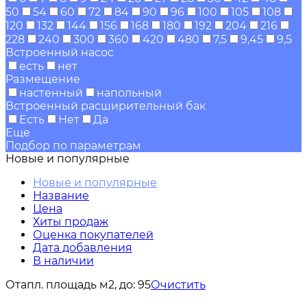
50
54
60
72
84
90
96
100
105
108
120
132
144
156
168
180
192
204
216
228
240
300
360
420
480
7,5
9,45
9,5
Встроенный насос
есть
нет
Размещение
настенный
напольный
Встроенный расширительный бак
Есть
Нет
Да
Еще
Подбор по параметрам
Новые и популярные
Новые и популярные
Название
Цена
Хиты продаж
Оценка покупателей
Дата добавления
В наличии
Отапл. площадь м2, до:
95
Очистить