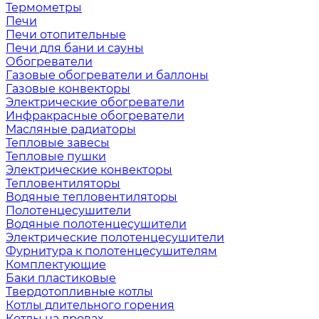
Термометры
Печи
Печи отопительные
Печи для бани и сауны
Обогреватели
Газовые обогреватели и баллоны
Газовые конвекторы
Электрические обогреватели
Инфракрасные обогреватели
Масляные радиаторы
Тепловые завесы
Тепловые пушки
Электрические конвекторы
Тепловентиляторы
Водяные тепловентиляторы
Полотенцесушители
Водяные полотенцесушители
Электрические полотенцесушители
Фурнитура к полотенцесушителям
Комплектующие
Баки пластиковые
Твердотопливные котлы
Котлы длительного горения
Котлы на дровах