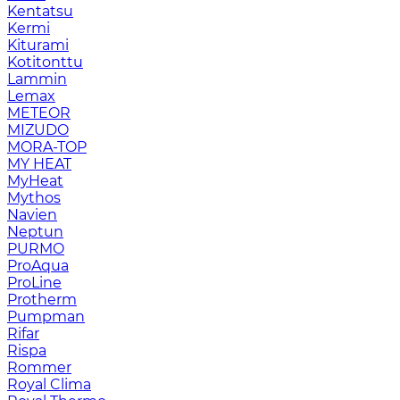
Kentatsu
Kermi
Kiturami
Kotitonttu
Lammin
Lemax
METEOR
MIZUDO
MORA-TOP
MY HEAT
MyHeat
Mythos
Navien
Neptun
PURMO
ProAqua
ProLine
Protherm
Pumpman
Rifar
Rispa
Rommer
Royal Clima