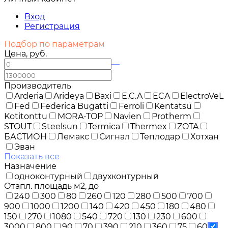
Вход
Регистрация
Подбор по параметрам
Цена, руб.
—
Производитель
Arderia
Arideya
Baxi
E.C.A
ECA
ElectroVeL
Fed
Federica Bugatti
Ferroli
Kentatsu
Kotitonttu
MORA-TOP
Navien
Protherm
STOUT
Steelsun
Termica
Thermex
ZOTA
БАСТИОН
Лемакс
Сигнал
Теплодар
Хотхан
Эван
Показать все
Назначение
одноконтурный
двухконтурный
Отапл. площадь м2, до
240
300
80
260
120
280
500
700
900
1000
1200
140
420
450
180
480
150
270
1080
540
720
130
230
600
3000
800
90
70
390
210
360
75
60