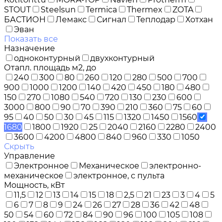
STOUT
Steelsun
Termica
Thermex
ZOTA
БАСТИОН
Лемакс
Сигнал
Теплодар
Хотхан
Эван
Показать все
Назначение
одноконтурный
двухконтурный
Отапл. площадь м2, до
240
300
80
260
120
280
500
700
900
1000
1200
140
420
450
180
480
150
270
1080
540
720
130
230
600
3000
800
90
70
390
210
360
75
60
95
40
50
30
45
115
1320
1450
1560
1680
1800
1920
25
2040
2160
2280
2400
3600
4200
4800
840
960
330
1050
Скрыть
Управление
Электронное
Механическое
электронно-
механическое
электронное, с пульта
Мощность, кВт
11,5
12
13
14
15
18
2,5
21
23
3
4
5
6
7
8
9
24
26
27
28
36
42
48
50
54
60
72
84
90
96
100
105
108