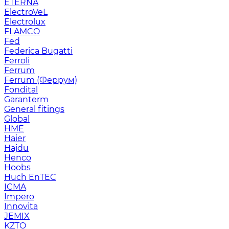
ETERNA
ElectroVeL
Electrolux
FLAMCO
Fed
Federica Bugatti
Ferroli
Ferrum
Ferrum (Феррум)
Fondital
Garanterm
General fitings
Global
HME
Haier
Hajdu
Henco
Hoobs
Huch EnTEC
ICMA
Impero
Innovita
JEMIX
KZTO