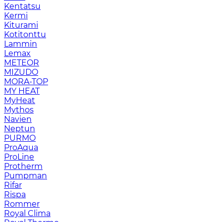
Kentatsu
Kermi
Kiturami
Kotitonttu
Lammin
Lemax
METEOR
MIZUDO
MORA-TOP
MY HEAT
MyHeat
Mythos
Navien
Neptun
PURMO
ProAqua
ProLine
Protherm
Pumpman
Rifar
Rispa
Rommer
Royal Clima