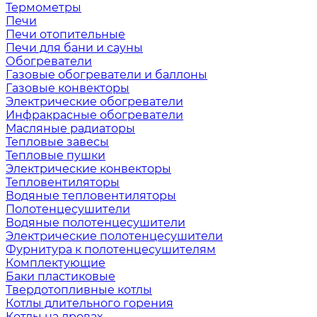
Термометры
Печи
Печи отопительные
Печи для бани и сауны
Обогреватели
Газовые обогреватели и баллоны
Газовые конвекторы
Электрические обогреватели
Инфракрасные обогреватели
Масляные радиаторы
Тепловые завесы
Тепловые пушки
Электрические конвекторы
Тепловентиляторы
Водяные тепловентиляторы
Полотенцесушители
Водяные полотенцесушители
Электрические полотенцесушители
Фурнитура к полотенцесушителям
Комплектующие
Баки пластиковые
Твердотопливные котлы
Котлы длительного горения
Котлы на дровах