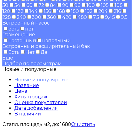
50
54
60
72
84
90
96
100
105
108
120
132
144
156
168
180
192
204
216
228
240
300
360
420
480
7,5
9,45
9,5
Встроенный насос
есть
нет
Размещение
настенный
напольный
Встроенный расширительный бак
Есть
Нет
Да
Еще
Подбор по параметрам
Новые и популярные
Новые и популярные
Название
Цена
Хиты продаж
Оценка покупателей
Дата добавления
В наличии
Отапл. площадь м2, до:
1680
Очистить