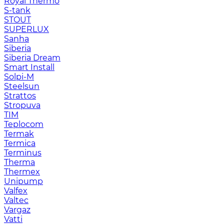
Royal Thermo
S-tank
STOUT
SUPERLUX
Sanha
Siberia
Siberia Dream
Smart Install
Solpi-M
Steelsun
Strattos
Stropuva
TIM
Teplocom
Termak
Termica
Terminus
Therma
Thermex
Unipump
Valfex
Valtec
Vargaz
Vatti