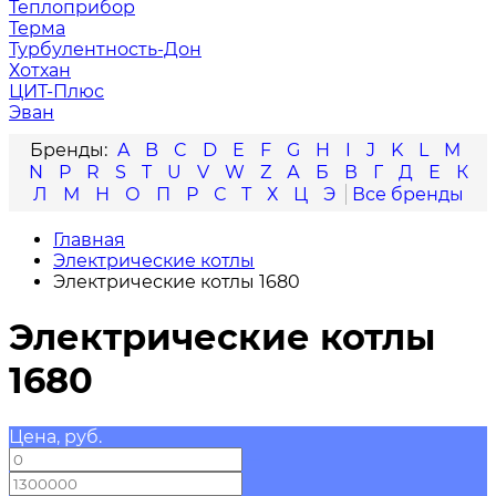
Теплоприбор
Терма
Турбулентность-Дон
Хотхан
ЦИТ-Плюс
Эван
A
B
C
D
E
F
G
H
I
J
K
L
M
N
P
R
S
T
U
V
W
Z
А
Б
В
Г
Д
Е
К
Л
М
Н
О
П
Р
С
Т
Х
Ц
Э
Главная
Электрические котлы
Электрические котлы 1680
Электрические котлы
1680
Цена, руб.
—