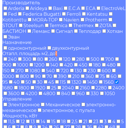
Производитель
Arderia
Arideya
Baxi
E.C.A
ECA
ElectroVeL
Fed
Federica Bugatti
Ferroli
Kentatsu
Kotitonttu
MORA-TOP
Navien
Protherm
STOUT
Steelsun
Termica
Thermex
ZOTA
БАСТИОН
Лемакс
Сигнал
Теплодар
Хотхан
Эван
Назначение
одноконтурный
двухконтурный
Отапл. площадь м2, до
1
240
300
80
260
120
280
500
700
900
1000
1200
140
420
450
180
480
150
270
1080
540
720
130
230
600
3000
800
90
70
390
210
360
75
60
95
40
50
30
45
115
1320
1450
1560
1680
1800
1920
25
2040
2160
2280
2400
3600
4200
4800
840
960
330
1050
Управление
Электронное
Механическое
электронно-
механическое
электронное, с пульта
Мощность, кВт
11,5
12
13
14
15
18
2,5
21
23
3
4
5
6
7
8
9
24
26
27
28
36
42
48