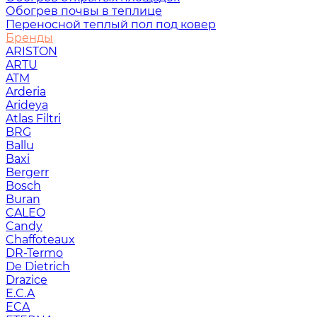
Обогрев почвы в теплице
Переносной теплый пол под ковер
Бренды
ARISTON
ARTU
ATM
Arderia
Arideya
Atlas Filtri
BRG
Ballu
Baxi
Bergerr
Bosch
Buran
CALEO
Candy
Chaffoteaux
DR-Termo
De Dietrich
Drazice
E.C.A
ECA