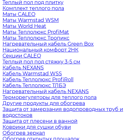
Теплый пол под плитку
Комплект теплого пола
Маты CALEO
Маты Warmstad WSM
Маты World Heat
Маты Теплолюкс ProfiMat
Маты Теплолюкс Тропикс
Нагревательный кабель Green Box
Национальный комфорт 2НК
Секции CALEO
Теплый пол под стяжку 3-5 см
Кабель NEXANS
Кабель Warmstad WSS
Кабель Теплолюкс ProfiRoll
Кабель Теплолюкс ТЛБЭ
Нагревательный кабель NEXANS
Терморегуляторы для теплого пола
Другие продукты для обогрева
Защита от замерзания водопроводных труб и
водостоков
Защита от плесени в ванной
Коврики для сушки обуви
Обогрев зеркал
Обогрев открытых площадок