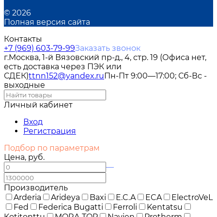
© 2026
Полная версия сайта
Контакты
+7 (969) 603-79-99
Заказать звонок
г.Москва, 1-й Вязовский пр-д., 4, стр. 19 (Офиса нет,
есть доставка через ПЭК или
СДЕК)
ttnn152@yandex.ru
Пн-Пт 9:00—17:00; Сб-Вс -
выходные
Личный кабинет
Вход
Регистрация
Подбор по параметрам
Цена, руб.
—
Производитель
Arderia
Arideya
Baxi
E.C.A
ECA
ElectroVeL
Fed
Federica Bugatti
Ferroli
Kentatsu
Kotitonttu
MORA-TOP
Navien
Protherm