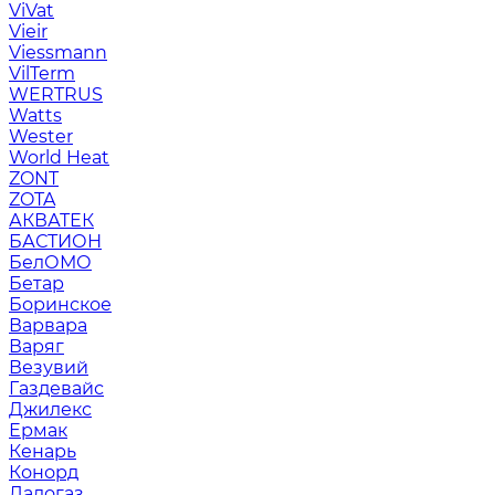
ViVat
Vieir
Viessmann
VilTerm
WERTRUS
Watts
Wester
World Heat
ZONT
ZOTA
АКВАТЕК
БАСТИОН
БелОМО
Бетар
Боринское
Варвара
Варяг
Везувий
Газдевайс
Джилекс
Ермак
Кенарь
Конорд
Ладогаз