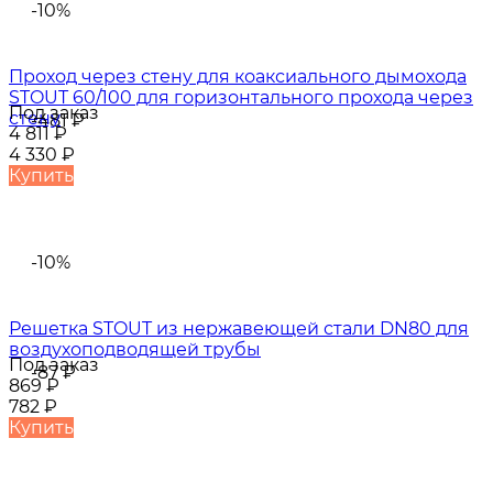
-10%
Проход через стену для коаксиального дымохода
STOUT 60/100 для горизонтального прохода через
Под заказ
стену
-481
₽
4 811
₽
4 330
₽
Купить
-10%
Решетка STOUT из нержавеющей стали DN80 для
воздухоподводящей трубы
Под заказ
-87
₽
869
₽
782
₽
Купить