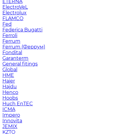
ETERNA
ElectroVeL
Electrolux
FLAMCO
Fed
Federica Bugatti
Ferroli
Ferrum
Ferrum (Феррум)
Fondital
Garanterm
General fitings
Global
HME
Haier
Hajdu
Henco
Hoobs
Huch EnTEC
ICMA
Impero
Innovita
JEMIX
KZTO