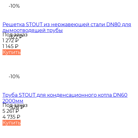
-10%
Решетка STOUT из нержавеющей стали DN80 для
дымоотводящей трубы
Под заказ
-127
₽
1 272
₽
1 145
₽
Купить
-10%
Труба STOUT для конденсационного котла DN60
2000мм
Под заказ
-526
₽
5 261
₽
4 735
₽
Купить