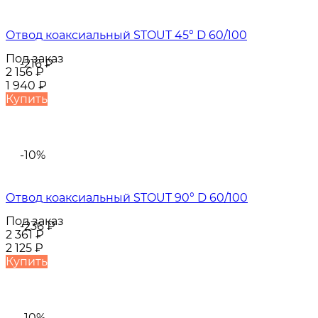
Отвод коаксиальный STOUT 45° D 60/100
Под заказ
-216
₽
2 156
₽
1 940
₽
Купить
-10%
Отвод коаксиальный STOUT 90° D 60/100
Под заказ
-236
₽
2 361
₽
2 125
₽
Купить
-10%