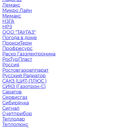
Лемакс
Микро Лайн
Мимакс
НЗГА
НРЗ
ООО "ТАУГАЗ"
Погода в доме
ПроксиТерм
Профресурс
Раско Газэлектроника
РосТурПласт
Россия
Ростовгазоаппарат
Русский Радиатор
САКЗ (ЦИТ-ПЛЮС )
СИКЗ (Газотрон-С)
Саратов
Сервисгаз
Сибирячка
Сигнал
Счетприбор
Теплодар
Теплолюкс