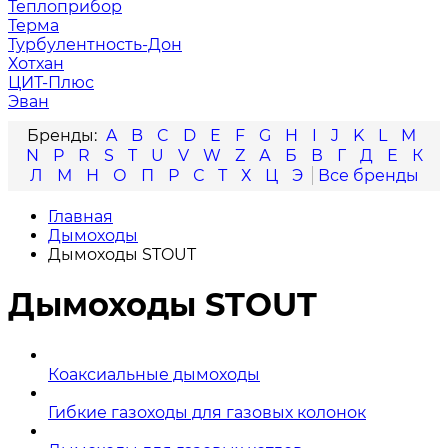
Теплоприбор
Терма
Турбулентность-Дон
Хотхан
ЦИТ-Плюс
Эван
A
B
C
D
E
F
G
H
I
J
K
L
M
N
P
R
S
T
U
V
W
Z
А
Б
В
Г
Д
Е
К
Л
М
Н
О
П
Р
С
Т
Х
Ц
Э
Главная
Дымоходы
Дымоходы STOUT
Дымоходы STOUT
Коаксиальные дымоходы
Гибкие газоходы для газовых колонок