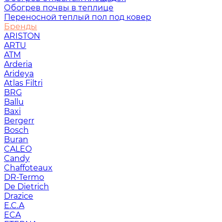
Обогрев почвы в теплице
Переносной теплый пол под ковер
Бренды
ARISTON
ARTU
ATM
Arderia
Arideya
Atlas Filtri
BRG
Ballu
Baxi
Bergerr
Bosch
Buran
CALEO
Candy
Chaffoteaux
DR-Termo
De Dietrich
Drazice
E.C.A
ECA