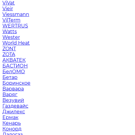
ViVat
Vieir
Viessmann
VilTerm
WERTRUS
Watts
Wester
World Heat
ZONT
ZOTA
АКВАТЕК
БАСТИОН
БелОМО
Бетар
Боринское
Варвара
Варяг
Везувий
Газдевайс
Джилекс
Ермак
Кенарь
Конорд
Ладогаз