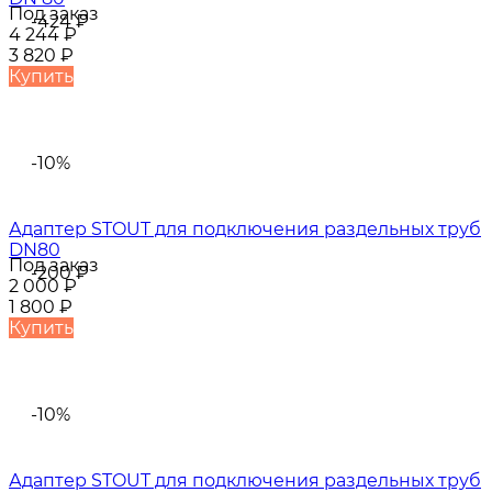
Под заказ
-424
₽
4 244
₽
3 820
₽
Купить
-10%
Адаптер STOUT для подключения раздельных труб
DN80
Под заказ
-200
₽
2 000
₽
1 800
₽
Купить
-10%
Адаптер STOUT для подключения раздельных труб