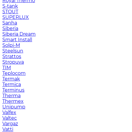
Royal Thermo
S-tank
STOUT
SUPERLUX
Sanha
Siberia
Siberia Dream
Smart Install
Solpi-M
Steelsun
Strattos
Stropuva
TIM
Teplocom
Termak
Termica
Terminus
Therma
Thermex
Unipump
Valfex
Valtec
Vargaz
Vatti