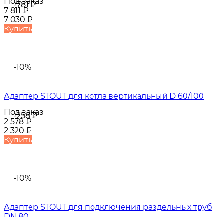
Под заказ
-781
₽
7 811
₽
7 030
₽
Купить
-10%
Адаптер STOUT для котла вертикальный D 60/100
Под заказ
-258
₽
2 578
₽
2 320
₽
Купить
-10%
Адаптер STOUT для подключения раздельных труб
DN 80