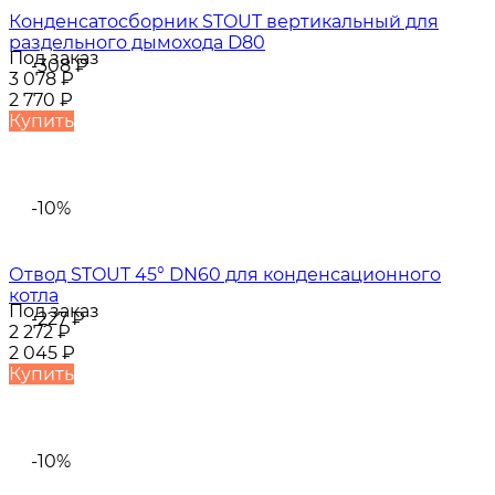
Конденсатосборник STOUT вертикальный для
раздельного дымохода D80
Под заказ
-308
₽
3 078
₽
2 770
₽
Купить
-10%
Отвод STOUT 45° DN60 для конденсационного
котла
Под заказ
-227
₽
2 272
₽
2 045
₽
Купить
-10%