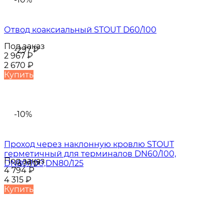
Отвод коаксиальный STOUT D60/100
Под заказ
-297
₽
2 967
₽
2 670
₽
Купить
-10%
Проход через наклонную кровлю STOUT
герметичный для терминалов DN60/100,
Под заказ
DN80/100,DN80/125
-479
₽
4 794
₽
4 315
₽
Купить