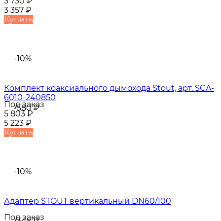
3 730
₽
3 357
₽
Купить
-10%
Комплект коаксиального дымохода Stout, арт. SCA-
6010-240850
Под заказ
-580
₽
5 803
₽
5 223
₽
Купить
-10%
Адаптер STOUT вертикальный DN60/100
Под заказ
-345
₽