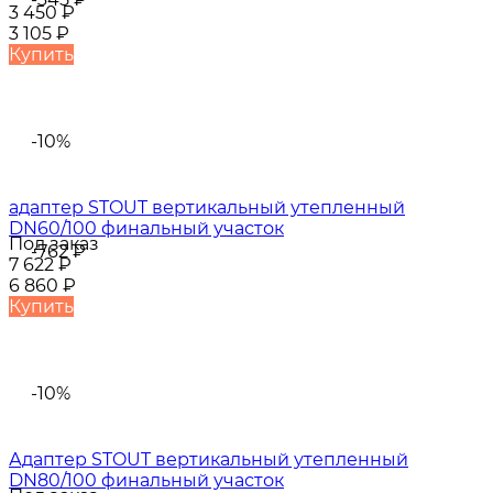
3 450
₽
3 105
₽
Купить
-10%
адаптер STOUT вертикальный утепленный
DN60/100 финальный участок
Под заказ
-762
₽
7 622
₽
6 860
₽
Купить
-10%
Адаптер STOUT вертикальный утепленный
DN80/100 финальный участок