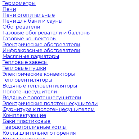
Термометры
Печи
Печи отопительные
Печи для бани и сауны
Обогреватели
Газовые обогреватели и баллоны
Газовые конвекторы
Электрические обогреватели
Инфракрасные обогреватели
Масляные радиаторы
Тепловые завесы
Тепловые пушки
Электрические конвекторы
Тепловентиляторы
Водяные тепловентиляторы
Полотенцесушители
Водяные полотенцесушители
Электрические полотенцесушители
Фурнитура к полотенцесушителям
Комплектующие
Баки пластиковые
Твердотопливные котлы
Котлы длительного горения
Котлы на дровах