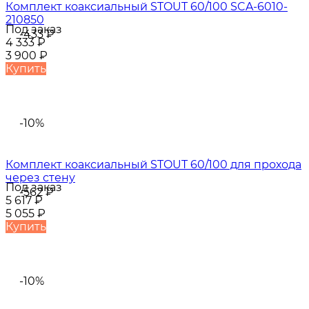
Комплект коаксиальный STOUT 60/100 SCA-6010-
210850
Под заказ
-433
₽
4 333
₽
3 900
₽
Купить
-10%
Комплект коаксиальный STOUT 60/100 для прохода
через стену
Под заказ
-562
₽
5 617
₽
5 055
₽
Купить
-10%