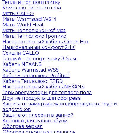
Теплый пол под плитку
Комплект теплого пола
Маты CALEO
Маты Warmstad WSM
Маты World Heat
Маты Теплолюкс ProfiMat
Маты Теплолюкс Тропикс
Нагревательный кабель Green Box
Национальный комфорт 2НК
Секции CALEO
Теплый пол под стяжку 3-5 см
Кабель NEXANS
Кабель Warmstad WSS
Кабель Теплолюкс ProfiRoll
Кабель Теплолюкс ТЛБЭ
Нагревательный кабель NEXANS
Терморегуляторы для теплого пола
Другие продукты для обогрева
Защита от замерзания водопроводных труб и
водостоков
Защита от плесени в ванной
Коврики для сушки обуви
Обогрев зеркал
Обогрев открытых площадок