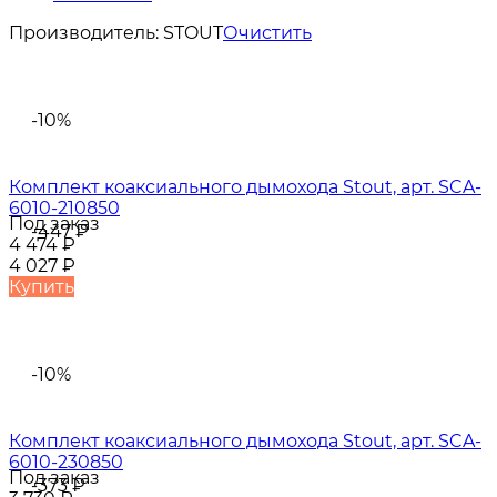
Производитель:
STOUT
Очистить
-10%
Комплект коаксиального дымохода Stout, арт. SCA-
6010-210850
Под заказ
-447
₽
4 474
₽
4 027
₽
Купить
-10%
Комплект коаксиального дымохода Stout, арт. SCA-
6010-230850
Под заказ
-373
₽