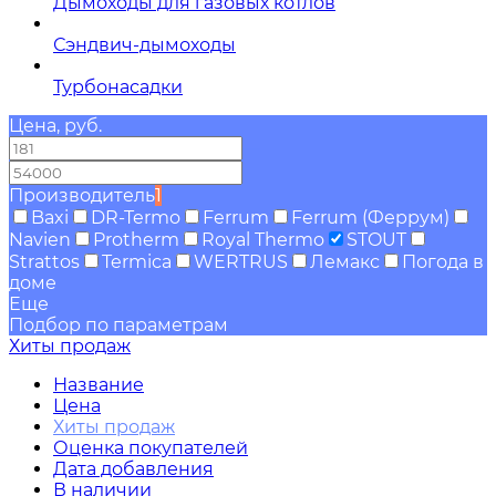
Дымоходы для газовых котлов
Сэндвич-дымоходы
Турбонасадки
Цена, руб.
—
Производитель
1
Baxi
DR-Termo
Ferrum
Ferrum (Феррум)
Navien
Protherm
Royal Thermo
STOUT
Strattos
Termica
WERTRUS
Лемакс
Погода в
доме
Еще
Подбор по параметрам
Хиты продаж
Название
Цена
Хиты продаж
Оценка покупателей
Дата добавления
В наличии