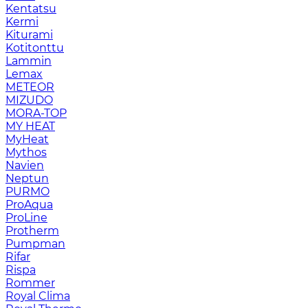
Kentatsu
Kermi
Kiturami
Kotitonttu
Lammin
Lemax
METEOR
MIZUDO
MORA-TOP
MY HEAT
MyHeat
Mythos
Navien
Neptun
PURMO
ProAqua
ProLine
Protherm
Pumpman
Rifar
Rispa
Rommer
Royal Clima