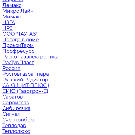
Лемакс
Микро Лайн
Мимакс
НЗГА
НРЗ
ООО "ТАУГАЗ"
Погода в доме
ПроксиТерм
Профресурс
Раско Газэлектроника
РосТурПласт
Россия
Ростовгазоаппарат
Русский Радиатор
САКЗ (ЦИТ-ПЛЮС )
СИКЗ (Газотрон-С)
Саратов
Сервисгаз
Сибирячка
Сигнал
Счетприбор
Теплодар
Теплолюкс