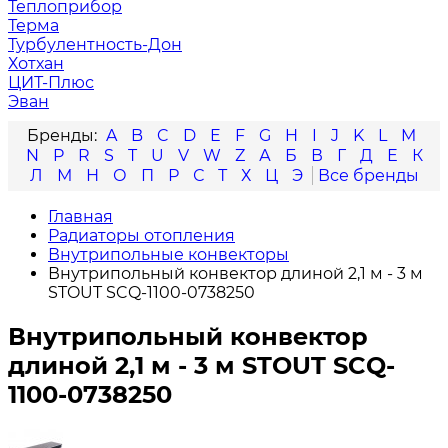
Теплоприбор
Терма
Турбулентность-Дон
Хотхан
ЦИТ-Плюс
Эван
A
B
C
D
E
F
G
H
I
J
K
L
M
N
P
R
S
T
U
V
W
Z
А
Б
В
Г
Д
Е
К
Л
М
Н
О
П
Р
С
Т
Х
Ц
Э
Главная
Радиаторы отопления
Внутрипольные конвекторы
Внутрипольный конвектор длиной 2,1 м - 3 м
STOUT SCQ-1100-0738250
Внутрипольный конвектор
длиной 2,1 м - 3 м STOUT SCQ-
1100-0738250