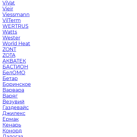
ViVat
Vieir
Viessmann
VilTerm
WERTRUS
Watts
Wester
World Heat
ZONT
ZOTA
АКВАТЕК
БАСТИОН
БелОМО
Бетар
Боринское
Варвара
Варяг
Везувий
Газдевайс
Джилекс
Ермак
Кенарь
Конорд
Ладогаз