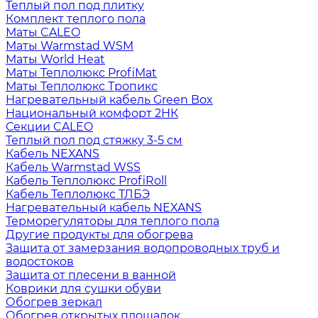
Теплый пол под плитку
Комплект теплого пола
Маты CALEO
Маты Warmstad WSM
Маты World Heat
Маты Теплолюкс ProfiMat
Маты Теплолюкс Тропикс
Нагревательный кабель Green Box
Национальный комфорт 2НК
Секции CALEO
Теплый пол под стяжку 3-5 см
Кабель NEXANS
Кабель Warmstad WSS
Кабель Теплолюкс ProfiRoll
Кабель Теплолюкс ТЛБЭ
Нагревательный кабель NEXANS
Терморегуляторы для теплого пола
Другие продукты для обогрева
Защита от замерзания водопроводных труб и
водостоков
Защита от плесени в ванной
Коврики для сушки обуви
Обогрев зеркал
Обогрев открытых площадок