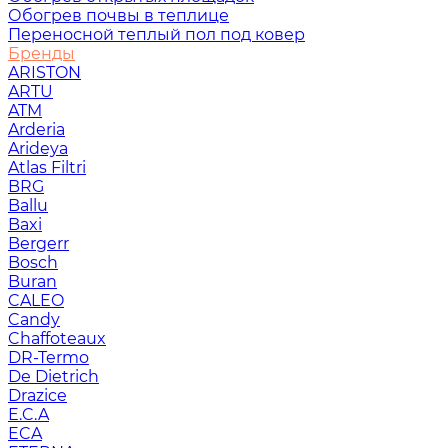
Обогрев почвы в теплице
Переносной теплый пол под ковер
Бренды
ARISTON
ARTU
ATM
Arderia
Arideya
Atlas Filtri
BRG
Ballu
Baxi
Bergerr
Bosch
Buran
CALEO
Candy
Chaffoteaux
DR-Termo
De Dietrich
Drazice
E.C.A
ECA