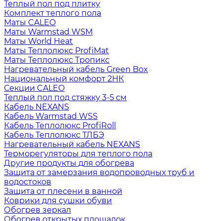
Теплый пол под плитку
Комплект теплого пола
Маты CALEO
Маты Warmstad WSM
Маты World Heat
Маты Теплолюкс ProfiMat
Маты Теплолюкс Тропикс
Нагревательный кабель Green Box
Национальный комфорт 2НК
Секции CALEO
Теплый пол под стяжку 3-5 см
Кабель NEXANS
Кабель Warmstad WSS
Кабель Теплолюкс ProfiRoll
Кабель Теплолюкс ТЛБЭ
Нагревательный кабель NEXANS
Терморегуляторы для теплого пола
Другие продукты для обогрева
Защита от замерзания водопроводных труб и
водостоков
Защита от плесени в ванной
Коврики для сушки обуви
Обогрев зеркал
Обогрев открытых площадок