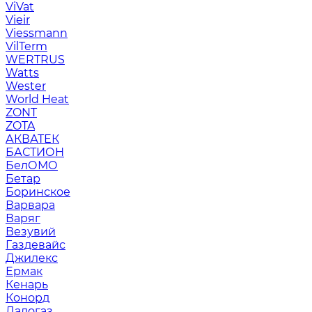
ViVat
Vieir
Viessmann
VilTerm
WERTRUS
Watts
Wester
World Heat
ZONT
ZOTA
АКВАТЕК
БАСТИОН
БелОМО
Бетар
Боринское
Варвара
Варяг
Везувий
Газдевайс
Джилекс
Ермак
Кенарь
Конорд
Ладогаз