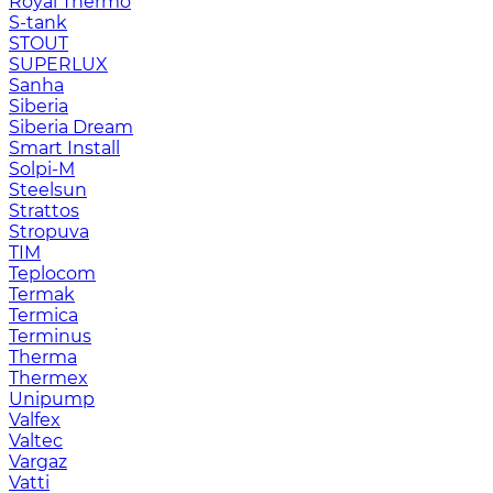
Royal Thermo
S-tank
STOUT
SUPERLUX
Sanha
Siberia
Siberia Dream
Smart Install
Solpi-M
Steelsun
Strattos
Stropuva
TIM
Teplocom
Termak
Termica
Terminus
Therma
Thermex
Unipump
Valfex
Valtec
Vargaz
Vatti