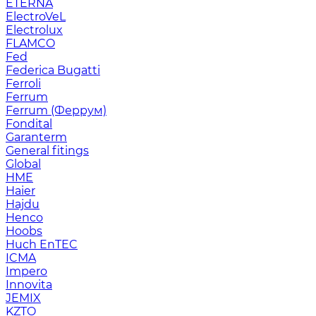
ETERNA
ElectroVeL
Electrolux
FLAMCO
Fed
Federica Bugatti
Ferroli
Ferrum
Ferrum (Феррум)
Fondital
Garanterm
General fitings
Global
HME
Haier
Hajdu
Henco
Hoobs
Huch EnTEC
ICMA
Impero
Innovita
JEMIX
KZTO