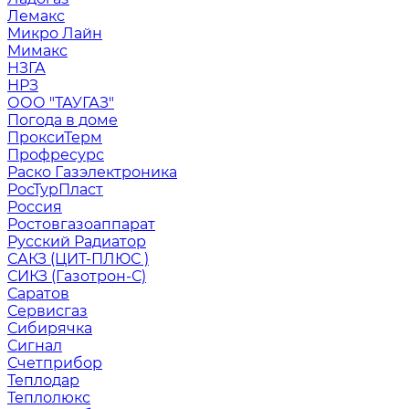
Лемакс
Микро Лайн
Мимакс
НЗГА
НРЗ
ООО "ТАУГАЗ"
Погода в доме
ПроксиТерм
Профресурс
Раско Газэлектроника
РосТурПласт
Россия
Ростовгазоаппарат
Русский Радиатор
САКЗ (ЦИТ-ПЛЮС )
СИКЗ (Газотрон-С)
Саратов
Сервисгаз
Сибирячка
Сигнал
Счетприбор
Теплодар
Теплолюкс