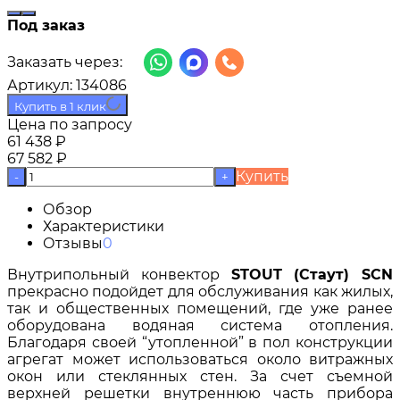
Под заказ
Заказать через:
Артикул:
134086
Купить в 1 клик
Цена по запросу
61 438
₽
67 582
₽
Купить
-
+
Обзор
Характеристики
Отзывы
0
Внутрипольный конвектор
STOUT (Стаут) SCN
прекрасно подойдет для обслуживания как жилых,
так и общественных помещений, где уже ранее
оборудована водяная система отопления.
Благодаря своей “утопленной” в пол конструкции
агрегат может использоваться около витражных
окон или стеклянных стен. За счет съемной
верхней решетки внутреннюю часть прибора