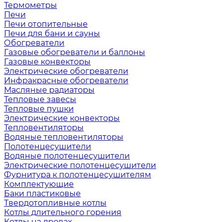
Термометры
Печи
Печи отопительные
Печи для бани и сауны
Обогреватели
Газовые обогреватели и баллоны
Газовые конвекторы
Электрические обогреватели
Инфракрасные обогреватели
Масляные радиаторы
Тепловые завесы
Тепловые пушки
Электрические конвекторы
Тепловентиляторы
Водяные тепловентиляторы
Полотенцесушители
Водяные полотенцесушители
Электрические полотенцесушители
Фурнитура к полотенцесушителям
Комплектующие
Баки пластиковые
Твердотопливные котлы
Котлы длительного горения
Котлы на дровах