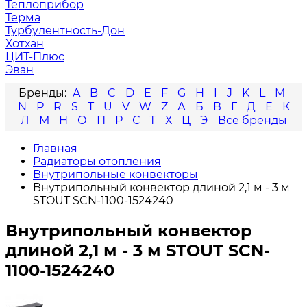
Теплоприбор
Терма
Турбулентность-Дон
Хотхан
ЦИТ-Плюс
Эван
A
B
C
D
E
F
G
H
I
J
K
L
M
N
P
R
S
T
U
V
W
Z
А
Б
В
Г
Д
Е
К
Л
М
Н
О
П
Р
С
Т
Х
Ц
Э
Главная
Радиаторы отопления
Внутрипольные конвекторы
Внутрипольный конвектор длиной 2,1 м - 3 м
STOUT SCN-1100-1524240
Внутрипольный конвектор
длиной 2,1 м - 3 м STOUT SCN-
1100-1524240