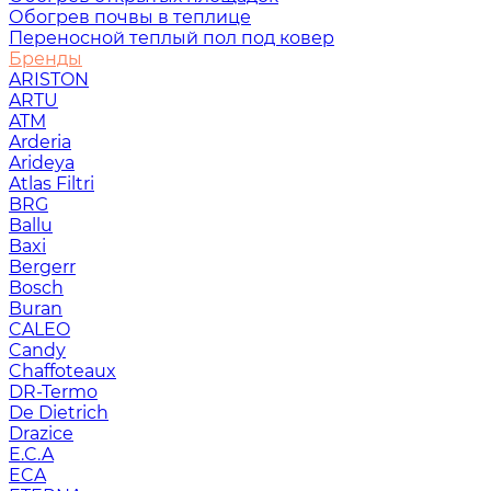
Обогрев почвы в теплице
Переносной теплый пол под ковер
Бренды
ARISTON
ARTU
ATM
Arderia
Arideya
Atlas Filtri
BRG
Ballu
Baxi
Bergerr
Bosch
Buran
CALEO
Candy
Chaffoteaux
DR-Termo
De Dietrich
Drazice
E.C.A
ECA