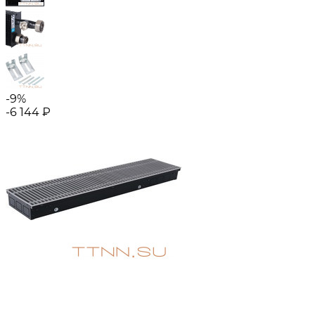
-9%
-6 144
₽