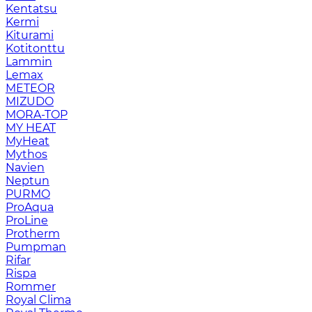
Kentatsu
Kermi
Kiturami
Kotitonttu
Lammin
Lemax
METEOR
MIZUDO
MORA-TOP
MY HEAT
MyHeat
Mythos
Navien
Neptun
PURMO
ProAqua
ProLine
Protherm
Pumpman
Rifar
Rispa
Rommer
Royal Clima