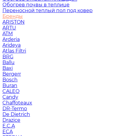
Обогрев почвы в теплице
Переносной теплый пол под ковер
Бренды
ARISTON
ARTU
ATM
Arderia
Arideya
Atlas Filtri
BRG
Ballu
Baxi
Bergerr
Bosch
Buran
CALEO
Candy
Chaffoteaux
DR-Termo
De Dietrich
Drazice
E.C.A
ECA