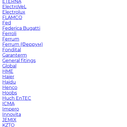
ETERNA
ElectroVeL
Electrolux
FLAMCO
Fed
Federica Bugatti
Ferroli
Ferrum
Ferrum (Феррум)
Fondital
Garanterm
General fitings
Global
HME
Haier
Hajdu
Henco
Hoobs
Huch EnTEC
ICMA
Impero
Innovita
JEMIX
KZTO