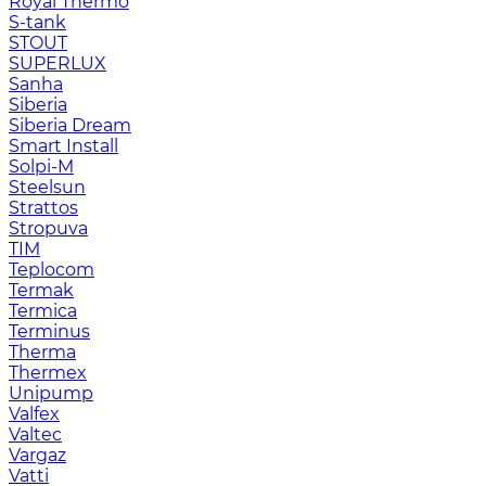
Royal Thermo
S-tank
STOUT
SUPERLUX
Sanha
Siberia
Siberia Dream
Smart Install
Solpi-M
Steelsun
Strattos
Stropuva
TIM
Teplocom
Termak
Termica
Terminus
Therma
Thermex
Unipump
Valfex
Valtec
Vargaz
Vatti