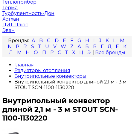
Теплоприбор
Терма
Турбулентность-Дон
Хотхан
ЦИТ-Плюс
Эван
A
B
C
D
E
F
G
H
I
J
K
L
M
N
P
R
S
T
U
V
W
Z
А
Б
В
Г
Д
Е
К
Л
М
Н
О
П
Р
С
Т
Х
Ц
Э
Главная
Радиаторы отопления
Внутрипольные конвекторы
Внутрипольный конвектор длиной 2,1 м - 3 м
STOUT SCN-1100-1130220
Внутрипольный конвектор
длиной 2,1 м - 3 м STOUT SCN-
1100-1130220