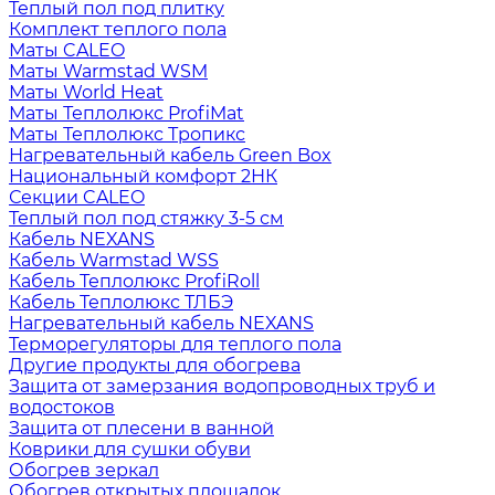
Теплый пол под плитку
Комплект теплого пола
Маты CALEO
Маты Warmstad WSM
Маты World Heat
Маты Теплолюкс ProfiMat
Маты Теплолюкс Тропикс
Нагревательный кабель Green Box
Национальный комфорт 2НК
Секции CALEO
Теплый пол под стяжку 3-5 см
Кабель NEXANS
Кабель Warmstad WSS
Кабель Теплолюкс ProfiRoll
Кабель Теплолюкс ТЛБЭ
Нагревательный кабель NEXANS
Терморегуляторы для теплого пола
Другие продукты для обогрева
Защита от замерзания водопроводных труб и
водостоков
Защита от плесени в ванной
Коврики для сушки обуви
Обогрев зеркал
Обогрев открытых площадок