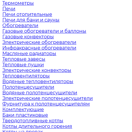
Термометры
Печи
Печи отопительные
Печи для бани и сауны
Обогреватели
Газовые обогреватели и баллоны
Газовые конвекторы
Электрические обогреватели
Инфракрасные обогреватели
Масляные радиаторы
Тепловые завесы
Тепловые пушки
Электрические конвекторы
Тепловентиляторы
Водяные тепловентиляторы
Полотенцесушители
Водяные полотенцесушители
Электрические полотенцесушители
Фурнитура к полотенцесушителям
Комплектующие
Баки пластиковые
Твердотопливные котлы
Котлы длительного горения
Котлы на дровах