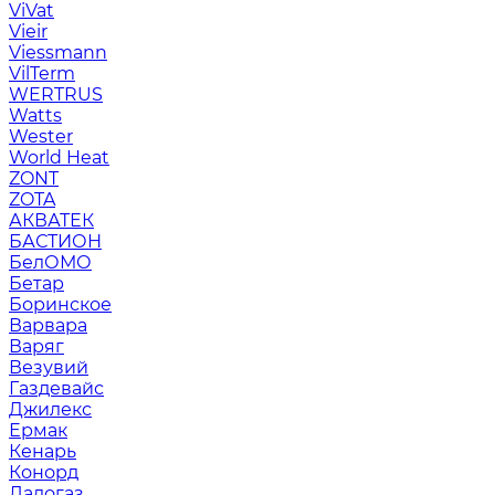
ViVat
Vieir
Viessmann
VilTerm
WERTRUS
Watts
Wester
World Heat
ZONT
ZOTA
АКВАТЕК
БАСТИОН
БелОМО
Бетар
Боринское
Варвара
Варяг
Везувий
Газдевайс
Джилекс
Ермак
Кенарь
Конорд
Ладогаз