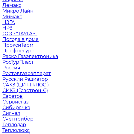
Лемакс
Микро Лайн
Мимакс
НЗГА
НРЗ
ООО "ТАУГАЗ"
Погода в доме
ПроксиТерм
Профресурс
Раско Газэлектроника
РосТурПласт
Россия
Ростовгазоаппарат
Русский Радиатор
САКЗ (ЦИТ-ПЛЮС )
СИКЗ (Газотрон-С)
Саратов
Сервисгаз
Сибирячка
Сигнал
Счетприбор
Теплодар
Теплолюкс