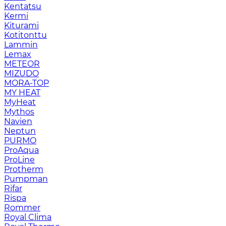
Kentatsu
Kermi
Kiturami
Kotitonttu
Lammin
Lemax
METEOR
MIZUDO
MORA-TOP
MY HEAT
MyHeat
Mythos
Navien
Neptun
PURMO
ProAqua
ProLine
Protherm
Pumpman
Rifar
Rispa
Rommer
Royal Clima