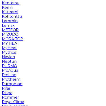
Kentatsu
Kermi
Kiturami
Kotitonttu
Lammin
Lemax
METEOR
MIZUDO
MORA-TOP
MY HEAT
MyHeat
Mythos
Navien
Neptun
PURMO
ProAqua
ProLine
Protherm
Pumpman
Rifar
Rispa
Rommer
Royal Clima