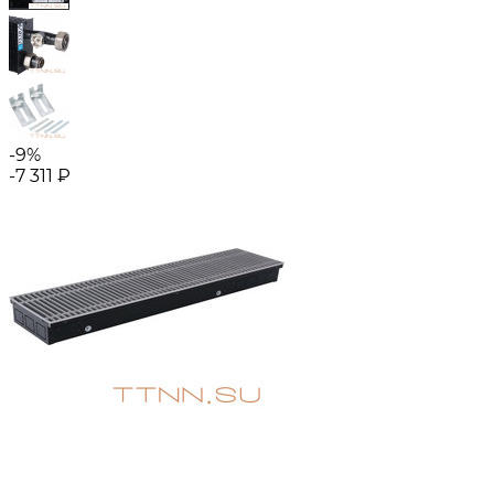
-9%
-7 311
₽