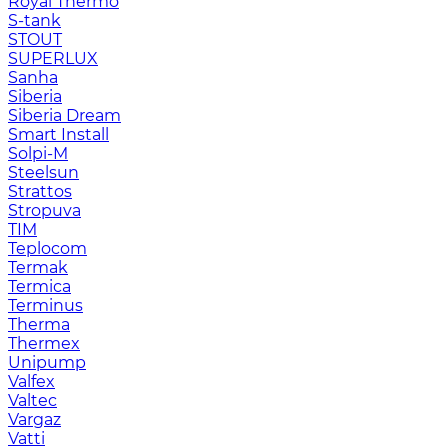
Royal Thermo
S-tank
STOUT
SUPERLUX
Sanha
Siberia
Siberia Dream
Smart Install
Solpi-M
Steelsun
Strattos
Stropuva
TIM
Teplocom
Termak
Termica
Terminus
Therma
Thermex
Unipump
Valfex
Valtec
Vargaz
Vatti