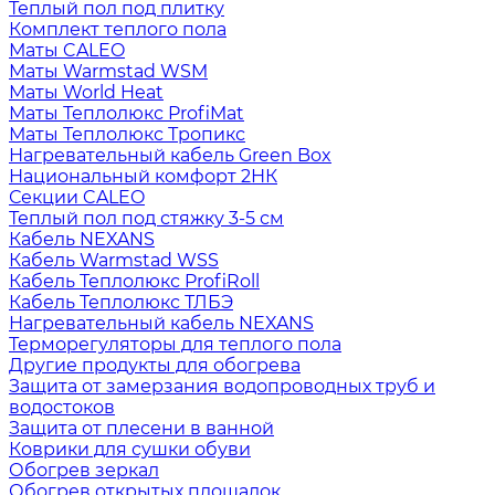
Теплый пол под плитку
Комплект теплого пола
Маты CALEO
Маты Warmstad WSM
Маты World Heat
Маты Теплолюкс ProfiMat
Маты Теплолюкс Тропикс
Нагревательный кабель Green Box
Национальный комфорт 2НК
Секции CALEO
Теплый пол под стяжку 3-5 см
Кабель NEXANS
Кабель Warmstad WSS
Кабель Теплолюкс ProfiRoll
Кабель Теплолюкс ТЛБЭ
Нагревательный кабель NEXANS
Терморегуляторы для теплого пола
Другие продукты для обогрева
Защита от замерзания водопроводных труб и
водостоков
Защита от плесени в ванной
Коврики для сушки обуви
Обогрев зеркал
Обогрев открытых площадок