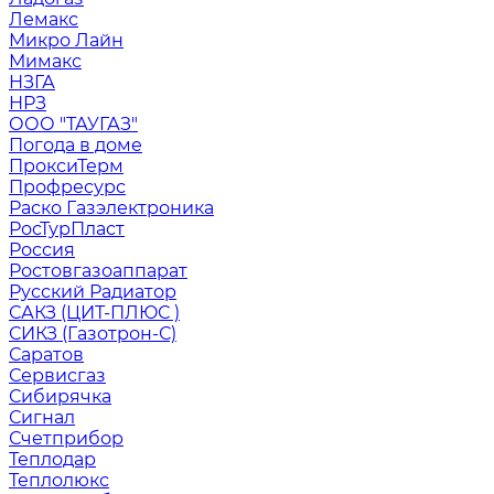
Лемакс
Микро Лайн
Мимакс
НЗГА
НРЗ
ООО "ТАУГАЗ"
Погода в доме
ПроксиТерм
Профресурс
Раско Газэлектроника
РосТурПласт
Россия
Ростовгазоаппарат
Русский Радиатор
САКЗ (ЦИТ-ПЛЮС )
СИКЗ (Газотрон-С)
Саратов
Сервисгаз
Сибирячка
Сигнал
Счетприбор
Теплодар
Теплолюкс