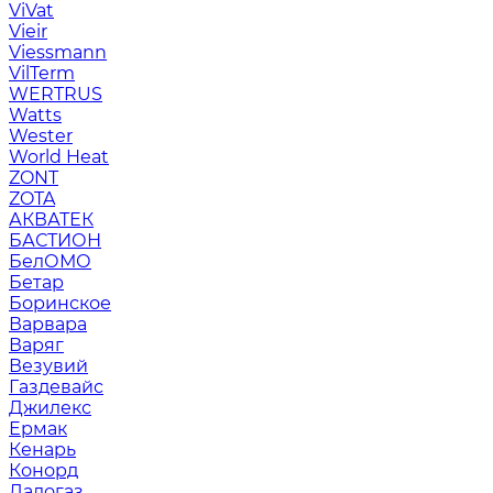
ViVat
Vieir
Viessmann
VilTerm
WERTRUS
Watts
Wester
World Heat
ZONT
ZOTA
АКВАТЕК
БАСТИОН
БелОМО
Бетар
Боринское
Варвара
Варяг
Везувий
Газдевайс
Джилекс
Ермак
Кенарь
Конорд
Ладогаз