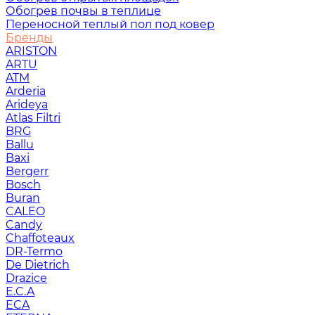
Обогрев почвы в теплице
Переносной теплый пол под ковер
Бренды
ARISTON
ARTU
ATM
Arderia
Arideya
Atlas Filtri
BRG
Ballu
Baxi
Bergerr
Bosch
Buran
CALEO
Candy
Chaffoteaux
DR-Termo
De Dietrich
Drazice
E.C.A
ECA