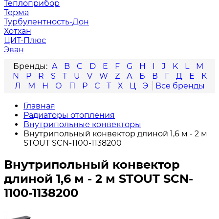
Теплоприбор
Терма
Турбулентность-Дон
Хотхан
ЦИТ-Плюс
Эван
A
B
C
D
E
F
G
H
I
J
K
L
M
N
P
R
S
T
U
V
W
Z
А
Б
В
Г
Д
Е
К
Л
М
Н
О
П
Р
С
Т
Х
Ц
Э
Главная
Радиаторы отопления
Внутрипольные конвекторы
Внутрипольный конвектор длиной 1,6 м - 2 м
STOUT SCN-1100-1138200
Внутрипольный конвектор
длиной 1,6 м - 2 м STOUT SCN-
1100-1138200