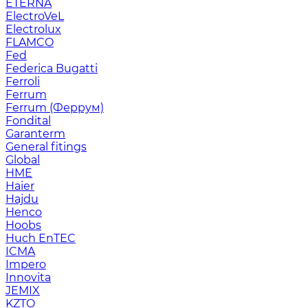
ETERNA
ElectroVeL
Electrolux
FLAMCO
Fed
Federica Bugatti
Ferroli
Ferrum
Ferrum (Феррум)
Fondital
Garanterm
General fitings
Global
HME
Haier
Hajdu
Henco
Hoobs
Huch EnTEC
ICMA
Impero
Innovita
JEMIX
KZTO