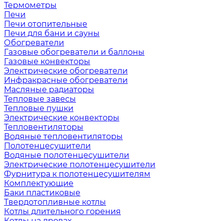
Термометры
Печи
Печи отопительные
Печи для бани и сауны
Обогреватели
Газовые обогреватели и баллоны
Газовые конвекторы
Электрические обогреватели
Инфракрасные обогреватели
Масляные радиаторы
Тепловые завесы
Тепловые пушки
Электрические конвекторы
Тепловентиляторы
Водяные тепловентиляторы
Полотенцесушители
Водяные полотенцесушители
Электрические полотенцесушители
Фурнитура к полотенцесушителям
Комплектующие
Баки пластиковые
Твердотопливные котлы
Котлы длительного горения
Котлы на дровах