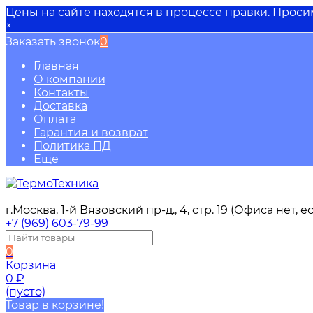
Цены на сайте находятся в процессе правки. Прос
×
Заказать звонок
0
Главная
О компании
Контакты
Доставка
Оплата
Гарантия и возврат
Политика ПД
Еще
г.Москва, 1-й Вязовский пр-д., 4, стр. 19 (Офиса нет,
+7 (969) 603-79-99
0
Корзина
0
₽
(пусто)
Товар в корзине!