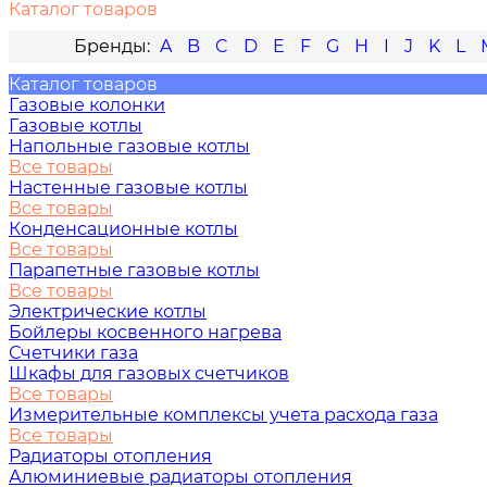
Каталог товаров
A
B
C
D
E
F
G
H
I
J
K
L
Каталог товаров
Газовые колонки
Газовые котлы
Напольные газовые котлы
Все товары
Настенные газовые котлы
Все товары
Конденсационные котлы
Все товары
Парапетные газовые котлы
Все товары
Электрические котлы
Бойлеры косвенного нагрева
Счетчики газа
Шкафы для газовых счетчиков
Все товары
Измерительные комплексы учета расхода газа
Все товары
Радиаторы отопления
Алюминиевые радиаторы отопления