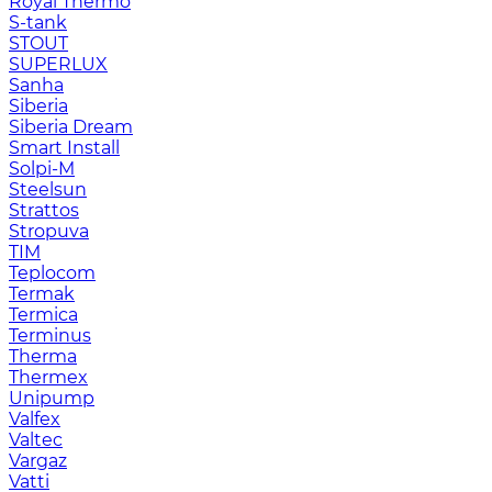
Royal Thermo
S-tank
STOUT
SUPERLUX
Sanha
Siberia
Siberia Dream
Smart Install
Solpi-M
Steelsun
Strattos
Stropuva
TIM
Teplocom
Termak
Termica
Terminus
Therma
Thermex
Unipump
Valfex
Valtec
Vargaz
Vatti