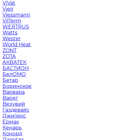
ViVat
Vieir
Viessmann
VilTerm
WERTRUS
Watts
Wester
World Heat
ZONT
ZOTA
АКВАТЕК
БАСТИОН
БелОМО
Бетар
Боринское
Варвара
Варяг
Везувий
Газдевайс
Джилекс
Ермак
Кенарь
Конорд
Ладогаз