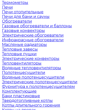
Термометры
Печи
Печи отопительные
Печи для бани и сауны
Обогреватели
Газовые обогреватели и баллоны
Газовые конвекторы
Электрические обогреватели
Инфракрасные обогреватели
Масляные радиаторы
Тепловые завесы
Тепловые пушки
Электрические конвекторы
Тепловентиляторы
Водяные тепловентиляторы
Полотенцесушители
Водяные полотенцесушители
Электрические полотенцесушители
Фурнитура к полотенцесушителям
Комплектующие
Баки пластиковые
Твердотопливные котлы
Котлы длительного горения
Котлы на дровах