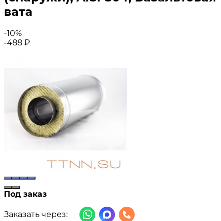
вата
-10%
-488
₽
Под заказ
Заказать через: