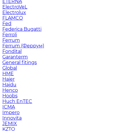
ETERNA
ElectroVeL
Electrolux
FLAMCO
Fed
Federica Bugatti
Ferroli
Ferrum
Ferrum (Феррум)
Fondital
Garanterm
General fitings
Global
HME
Haier
Hajdu
Henco
Hoobs
Huch EnTEC
ICMA
Impero
Innovita
JEMIX
KZTO