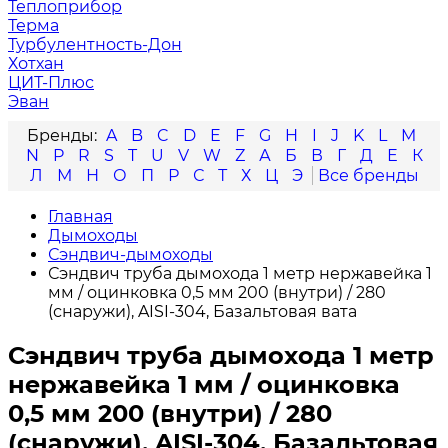
Теплоприбор
Терма
Турбулентность-Дон
Хотхан
ЦИТ-Плюс
Эван
A
B
C
D
E
F
G
H
I
J
K
L
M
N
P
R
S
T
U
V
W
Z
А
Б
В
Г
Д
Е
К
Л
М
Н
О
П
Р
С
Т
Х
Ц
Э
Главная
Дымоходы
Сэндвич-дымоходы
Сэндвич труба дымохода 1 метр нержавейка 1
мм / оцинковка 0,5 мм 200 (внутри) / 280
(снаружи), AISI-304, Базальтовая вата
Сэндвич труба дымохода 1 метр
нержавейка 1 мм / оцинковка
0,5 мм 200 (внутри) / 280
(снаружи), AISI-304, Базальтовая