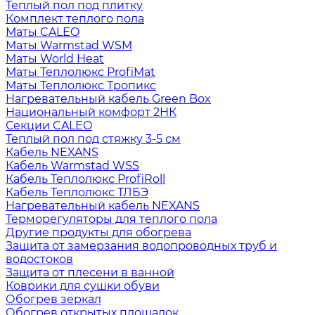
Теплый пол под плитку
Комплект теплого пола
Маты CALEO
Маты Warmstad WSM
Маты World Heat
Маты Теплолюкс ProfiMat
Маты Теплолюкс Тропикс
Нагревательный кабель Green Box
Национальный комфорт 2НК
Секции CALEO
Теплый пол под стяжку 3-5 см
Кабель NEXANS
Кабель Warmstad WSS
Кабель Теплолюкс ProfiRoll
Кабель Теплолюкс ТЛБЭ
Нагревательный кабель NEXANS
Терморегуляторы для теплого пола
Другие продукты для обогрева
Защита от замерзания водопроводных труб и
водостоков
Защита от плесени в ванной
Коврики для сушки обуви
Обогрев зеркал
Обогрев открытых площадок