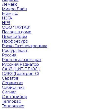
Лемакс
Микро Лайн
Мимакс
НЗГА
НРЗ
ООО "ТАУГАЗ"
Погода в доме
ПроксиТерм
Профресурс
Раско Газэлектроника
РосТурПласт
Россия
Ростовгазоаппарат
Русский Радиатор
САКЗ (ЦИТ-ПЛЮС )
СИКЗ (Газотрон-С)
Саратов
Сервисгаз
Сибирячка
Сигнал
Счетприбор
Теплодар
Теплолюкс