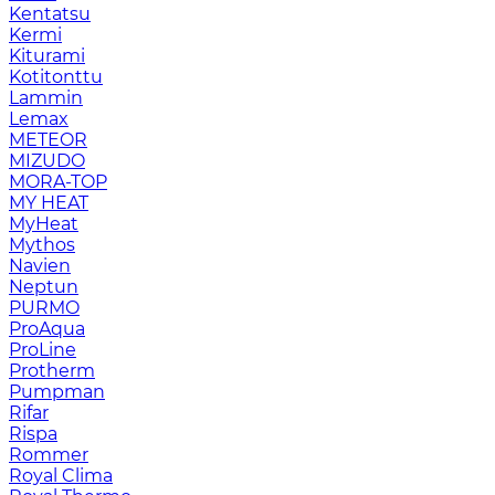
Kentatsu
Kermi
Kiturami
Kotitonttu
Lammin
Lemax
METEOR
MIZUDO
MORA-TOP
MY HEAT
MyHeat
Mythos
Navien
Neptun
PURMO
ProAqua
ProLine
Protherm
Pumpman
Rifar
Rispa
Rommer
Royal Clima