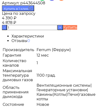
Артикул:
p443644508
Купить в 1 клик
Цена по запросу
4 390
₽
4 878
₽
Купить
-
+
Характеристики
Отзывы
0
Производитель
Ferrum (Феррум)
Гарантия
12 мес
Количество
1
каналов
Максимальная
температура
1100 град.
дымовых газов
Вентиляционные системы|
Область
Генераторные установки|
применения
Камины|Котлы|Печи|газовые
дымохода
котлы
Состояние
Новое