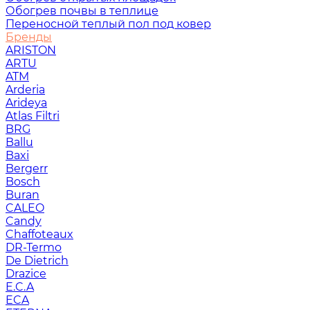
Обогрев почвы в теплице
Переносной теплый пол под ковер
Бренды
ARISTON
ARTU
ATM
Arderia
Arideya
Atlas Filtri
BRG
Ballu
Baxi
Bergerr
Bosch
Buran
CALEO
Candy
Chaffoteaux
DR-Termo
De Dietrich
Drazice
E.C.A
ECA