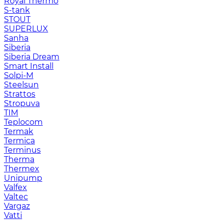
Royal Thermo
S-tank
STOUT
SUPERLUX
Sanha
Siberia
Siberia Dream
Smart Install
Solpi-M
Steelsun
Strattos
Stropuva
TIM
Teplocom
Termak
Termica
Terminus
Therma
Thermex
Unipump
Valfex
Valtec
Vargaz
Vatti