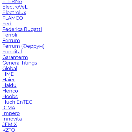
ETERNA
ElectroVeL
Electrolux
FLAMCO
Fed
Federica Bugatti
Ferroli
Ferrum
Ferrum (Феррум)
Fondital
Garanterm
General fitings
Global
HME
Haier
Hajdu
Henco
Hoobs
Huch EnTEC
ICMA
Impero
Innovita
JEMIX
KZTO