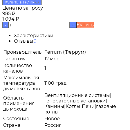
Купить в 1 клик
Цена по запросу
985
₽
1 094
₽
Купить
-
+
Характеристики
Отзывы
0
Производитель
Ferrum (Феррум)
Гарантия
12 мес
Количество
1
каналов
Максимальная
температура
1100 град.
дымовых газов
Вентиляционные системы|
Область
Генераторные установки|
применения
Камины|Котлы|Печи|газовые
дымохода
котлы
Состояние
Новое
Страна
Россия