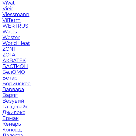
ViVat
Vieir
Viessmann
VilTerm
WERTRUS
Watts
Wester
World Heat
ZONT
ZOTA
АКВАТЕК
БАСТИОН
БелОМО
Бетар
Боринское
Варвара
Варяг
Везувий
Газдевайс
Джилекс
Ермак
Кенарь
Конорд
Ладогаз