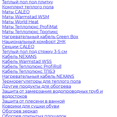
Теплый пол под плитку
Комплект теплого пола
Маты CALEO
Маты Warmstad WSM
Маты World Heat
Маты Теплолюкс ProfiMat
Маты Теплолюкс Тропикс
Нагревательный кабель Green Box
Национальный комфорт 2НК
Секции CALEO
Теплый пол под стяжку 3-5 см
Кабель NEXANS
Кабель Warmstad WSS
Кабель Теплолюкс ProfiRoll
Кабель Теплолюкс ТЛБЭ
Нагревательный кабель NEXANS
Терморегуляторы для теплого пола
Другие продукты для обогрева
Защита от замерзания водопроводных труб и
водостоков
Защита от плесени в ванной
Коврики для сушки обуви
Обогрев зеркал
Обогрев открытых площадок