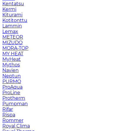
Kentatsu
Kermi
Kiturami
Kotitonttu
Lammin
Lemax
METEOR
MIZUDO
MORA-TOP
MY HEAT
MyHeat
Mythos
Navien
Neptun
PURMO
ProAqua
ProLine
Protherm
Pumpman
Rifar
Rispa
Rommer
Royal Clima