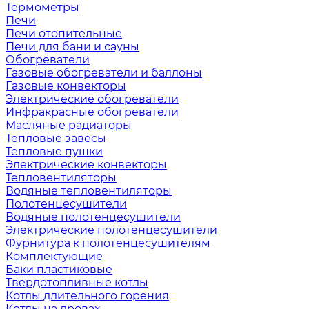
Термометры
Печи
Печи отопительные
Печи для бани и сауны
Обогреватели
Газовые обогреватели и баллоны
Газовые конвекторы
Электрические обогреватели
Инфракрасные обогреватели
Масляные радиаторы
Тепловые завесы
Тепловые пушки
Электрические конвекторы
Тепловентиляторы
Водяные тепловентиляторы
Полотенцесушители
Водяные полотенцесушители
Электрические полотенцесушители
Фурнитура к полотенцесушителям
Комплектующие
Баки пластиковые
Твердотопливные котлы
Котлы длительного горения
Котлы на дровах