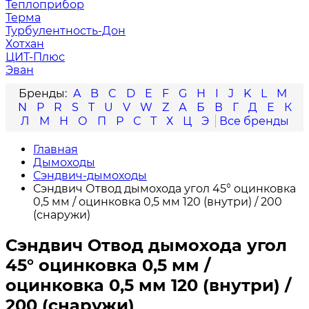
Теплоприбор
Терма
Турбулентность-Дон
Хотхан
ЦИТ-Плюс
Эван
A
B
C
D
E
F
G
H
I
J
K
L
M
N
P
R
S
T
U
V
W
Z
А
Б
В
Г
Д
Е
К
Л
М
Н
О
П
Р
С
Т
Х
Ц
Э
Главная
Дымоходы
Сэндвич-дымоходы
Сэндвич Отвод дымохода угол 45° оцинковка
0,5 мм / оцинковка 0,5 мм 120 (внутри) / 200
(снаружи)
Сэндвич Отвод дымохода угол
45° оцинковка 0,5 мм /
оцинковка 0,5 мм 120 (внутри) /
200 (снаружи)