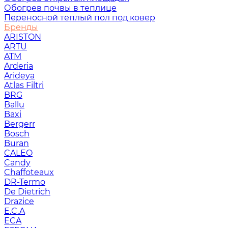
Обогрев почвы в теплице
Переносной теплый пол под ковер
Бренды
ARISTON
ARTU
ATM
Arderia
Arideya
Atlas Filtri
BRG
Ballu
Baxi
Bergerr
Bosch
Buran
CALEO
Candy
Chaffoteaux
DR-Termo
De Dietrich
Drazice
E.C.A
ECA