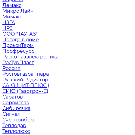
Лемакс
Микро Лайн
Мимакс
НЗГА
НРЗ
ООО "ТАУГАЗ"
Погода в доме
ПроксиТерм
Профресурс
Раско Газэлектроника
РосТурПласт
Россия
Ростовгазоаппарат
Русский Радиатор
САКЗ (ЦИТ-ПЛЮС )
СИКЗ (Газотрон-С)
Саратов
Сервисгаз
Сибирячка
Сигнал
Счетприбор
Теплодар
Теплолюкс