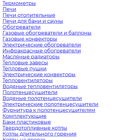
Термометры
Печи
Печи отопительные
Печи для бани и сауны
Обогреватели
Газовые обогреватели и баллоны
Газовые конвекторы
Электрические обогреватели
Инфракрасные обогреватели
Масляные радиаторы
Тепловые завесы
Тепловые пушки
Электрические конвекторы
Тепловентиляторы
Водяные тепловентиляторы
Полотенцесушители
Водяные полотенцесушители
Электрические полотенцесушители
Фурнитура к полотенцесушителям
Комплектующие
Баки пластиковые
Твердотопливные котлы
Котлы длительного горения
Котлы на дровах