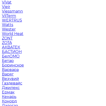
ViVat
Vieir
Viessmann
VilTerm
WERTRUS
Watts
Wester
World Heat
ZONT
ZOTA
АКВАТЕК
БАСТИОН
БелОМО
Бетар
Боринское
Варвара
Варяг
Везувий
Газдевайс
Джилекс
Ермак
Кенарь
Конорд
Ладогаз