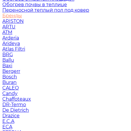
Обогрев почвы в теплице
Переносной теплый пол под ковер
Бренды
ARISTON
ARTU
ATM
Arderia
Arideya
Atlas Filtri
BRG
Ballu
Baxi
Bergerr
Bosch
Buran
CALEO
Candy
Chaffoteaux
DR-Termo
De Dietrich
Drazice
E.C.A
ECA