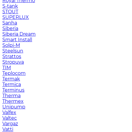
Royal Thermo
S-tank
STOUT
SUPERLUX
Sanha
Siberia
Siberia Dream
Smart Install
Solpi-M
Steelsun
Strattos
Stropuva
TIM
Teplocom
Termak
Termica
Terminus
Therma
Thermex
Unipump
Valfex
Valtec
Vargaz
Vatti