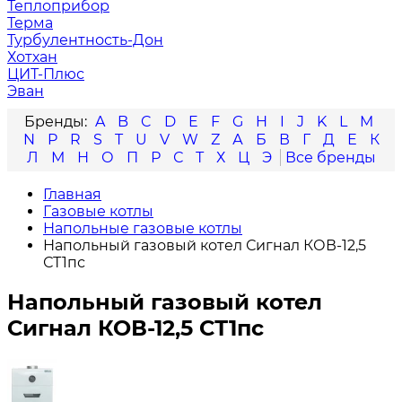
Теплоприбор
Терма
Турбулентность-Дон
Хотхан
ЦИТ-Плюс
Эван
A
B
C
D
E
F
G
H
I
J
K
L
M
N
P
R
S
T
U
V
W
Z
А
Б
В
Г
Д
Е
К
Л
М
Н
О
П
Р
С
Т
Х
Ц
Э
Главная
Газовые котлы
Напольные газовые котлы
Напольный газовый котел Сигнал КОВ-12,5
СТ1пс
Напольный газовый котел
Сигнал КОВ-12,5 СТ1пс