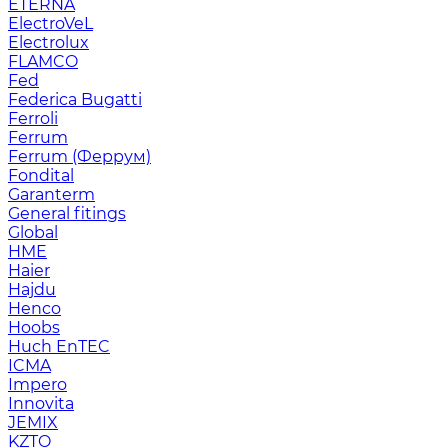
ETERNA
ElectroVeL
Electrolux
FLAMCO
Fed
Federica Bugatti
Ferroli
Ferrum
Ferrum (Феррум)
Fondital
Garanterm
General fitings
Global
HME
Haier
Hajdu
Henco
Hoobs
Huch EnTEC
ICMA
Impero
Innovita
JEMIX
KZTO