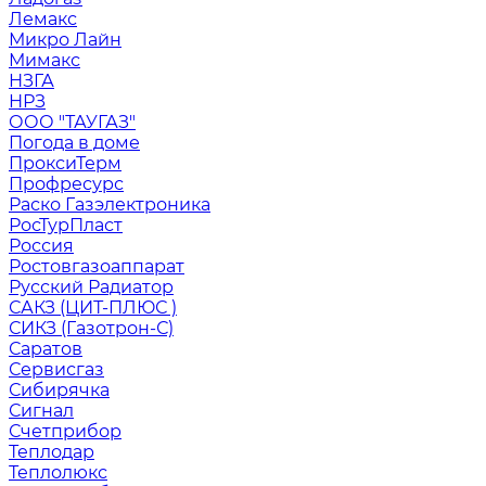
Лемакс
Микро Лайн
Мимакс
НЗГА
НРЗ
ООО "ТАУГАЗ"
Погода в доме
ПроксиТерм
Профресурс
Раско Газэлектроника
РосТурПласт
Россия
Ростовгазоаппарат
Русский Радиатор
САКЗ (ЦИТ-ПЛЮС )
СИКЗ (Газотрон-С)
Саратов
Сервисгаз
Сибирячка
Сигнал
Счетприбор
Теплодар
Теплолюкс