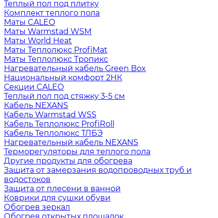
Теплый пол под плитку
Комплект теплого пола
Маты CALEO
Маты Warmstad WSM
Маты World Heat
Маты Теплолюкс ProfiMat
Маты Теплолюкс Тропикс
Нагревательный кабель Green Box
Национальный комфорт 2НК
Секции CALEO
Теплый пол под стяжку 3-5 см
Кабель NEXANS
Кабель Warmstad WSS
Кабель Теплолюкс ProfiRoll
Кабель Теплолюкс ТЛБЭ
Нагревательный кабель NEXANS
Терморегуляторы для теплого пола
Другие продукты для обогрева
Защита от замерзания водопроводных труб и
водостоков
Защита от плесени в ванной
Коврики для сушки обуви
Обогрев зеркал
Обогрев открытых площадок