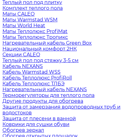
Теплый пол под плитку
Комплект теплого пола
Маты CALEO
Маты Warmstad WSM
Маты World Heat
Маты Теплолюкс ProfiMat
Маты Теплолюкс Тропикс
Нагревательный кабель Green Box
Национальный комфорт 2НК
Секции CALEO
Теплый пол под стяжку 3-5 см
Кабель NEXANS
Кабель Warmstad WSS
Кабель Теплолюкс ProfiRoll
Кабель Теплолюкс ТЛБЭ
Нагревательный кабель NEXANS
Терморегуляторы для теплого пола
Другие продукты для обогрева
Защита от замерзания водопроводных труб и
водостоков
Защита от плесени в ванной
Коврики для сушки обуви
Обогрев зеркал
Обогрев открытых площадок