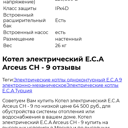
напряжение)
Класс защиты
IPx4D
Встроенный
расширительный
Есть
бак
Встроенный насос
есть
Размещение
настенный
Вес
26 кг
Котел электрический E.C.A
Arceus CH - 9 отзывы
Теги:
Электрические котлы одноконтурный E.C.A 9
электронно-механическое
Электрические котлы
E.C.A Турция
Советуем Вам купить Котел электрический E.C.A
Arceus CH - 9 по низкой цене 64 500 руб., для
обустройства системы отопления или
водоснабжения в вашем доме. Котел
электрический E.C.A Arceus CH - 9 купить на
выгодных условиях в Москва и по выгодным