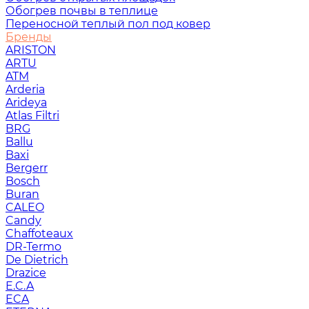
Обогрев почвы в теплице
Переносной теплый пол под ковер
Бренды
ARISTON
ARTU
ATM
Arderia
Arideya
Atlas Filtri
BRG
Ballu
Baxi
Bergerr
Bosch
Buran
CALEO
Candy
Chaffoteaux
DR-Termo
De Dietrich
Drazice
E.C.A
ECA