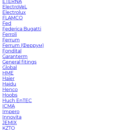
ETERNA
ElectroVeL
Electrolux
FLAMCO
Fed
Federica Bugatti
Ferroli
Ferrum
Ferrum (Феррум)
Fondital
Garanterm
General fitings
Global
HME
Haier
Hajdu
Henco
Hoobs
Huch EnTEC
ICMA
Impero
Innovita
JEMIX
KZTO