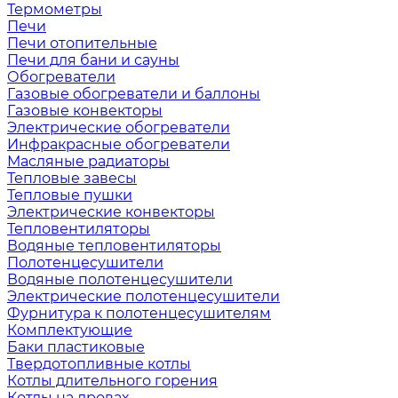
Термометры
Печи
Печи отопительные
Печи для бани и сауны
Обогреватели
Газовые обогреватели и баллоны
Газовые конвекторы
Электрические обогреватели
Инфракрасные обогреватели
Масляные радиаторы
Тепловые завесы
Тепловые пушки
Электрические конвекторы
Тепловентиляторы
Водяные тепловентиляторы
Полотенцесушители
Водяные полотенцесушители
Электрические полотенцесушители
Фурнитура к полотенцесушителям
Комплектующие
Баки пластиковые
Твердотопливные котлы
Котлы длительного горения
Котлы на дровах