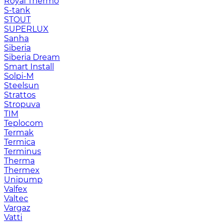
Royal Thermo
S-tank
STOUT
SUPERLUX
Sanha
Siberia
Siberia Dream
Smart Install
Solpi-M
Steelsun
Strattos
Stropuva
TIM
Teplocom
Termak
Termica
Terminus
Therma
Thermex
Unipump
Valfex
Valtec
Vargaz
Vatti