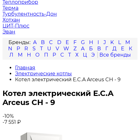
Теплоприбор
Терма
Турбулентность-Дон
Хотхан
ЦИТ-Плюс
Эван
A
B
C
D
E
F
G
H
I
J
K
L
M
N
P
R
S
T
U
V
W
Z
А
Б
В
Г
Д
Е
К
Л
М
Н
О
П
Р
С
Т
Х
Ц
Э
Главная
Электрические котлы
Котел электрический E.C.A Arceus CH - 9
Котел электрический E.C.A
Arceus CH - 9
-10%
-7 551
₽