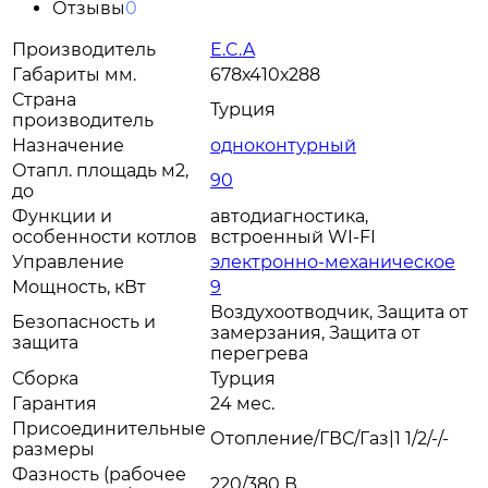
Отзывы
0
Производитель
E.C.A
Габариты мм.
678х410х288
Страна
Турция
производитель
Назначение
одноконтурный
Отапл. площадь м2,
90
до
Функции и
автодиагностика,
особенности котлов
встроенный WI-FI
Управление
электронно-механическое
Мощность, кВт
9
Воздухоотводчик, Защита от
Безопасность и
замерзания, Защита от
защита
перегрева
Сборка
Турция
Гарантия
24 мес.
Присоединительные
Отопление/ГВС/Газ|1 1/2/-/-
размеры
Фазность (рабочее
220/380 В