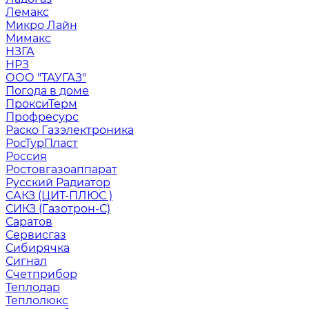
Лемакс
Микро Лайн
Мимакс
НЗГА
НРЗ
ООО "ТАУГАЗ"
Погода в доме
ПроксиТерм
Профресурс
Раско Газэлектроника
РосТурПласт
Россия
Ростовгазоаппарат
Русский Радиатор
САКЗ (ЦИТ-ПЛЮС )
СИКЗ (Газотрон-С)
Саратов
Сервисгаз
Сибирячка
Сигнал
Счетприбор
Теплодар
Теплолюкс