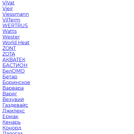
ViVat
Vieir
Viessmann
VilTerm
WERTRUS
Watts
Wester
World Heat
ZONT
ZOTA
АКВАТЕК
БАСТИОН
БелОМО
Бетар
Боринское
Варвара
Варяг
Везувий
Газдевайс
Джилекс
Ермак
Кенарь
Конорд
Ладогаз