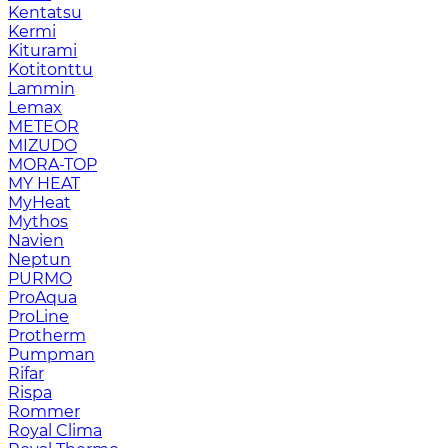
Kentatsu
Kermi
Kiturami
Kotitonttu
Lammin
Lemax
METEOR
MIZUDO
MORA-TOP
MY HEAT
MyHeat
Mythos
Navien
Neptun
PURMO
ProAqua
ProLine
Protherm
Pumpman
Rifar
Rispa
Rommer
Royal Clima