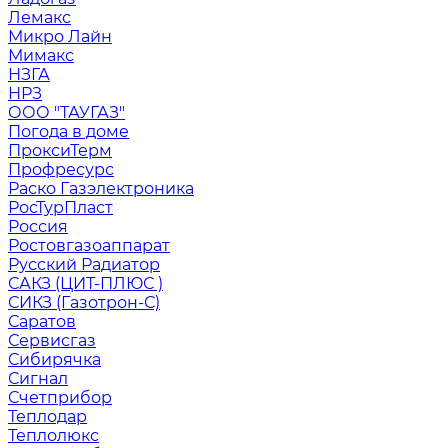
Лемакс
Микро Лайн
Мимакс
НЗГА
НРЗ
ООО "ТАУГАЗ"
Погода в доме
ПроксиТерм
Профресурс
Раско Газэлектроника
РосТурПласт
Россия
Ростовгазоаппарат
Русский Радиатор
САКЗ (ЦИТ-ПЛЮС )
СИКЗ (Газотрон-С)
Саратов
Сервисгаз
Сибирячка
Сигнал
Счетприбор
Теплодар
Теплолюкс