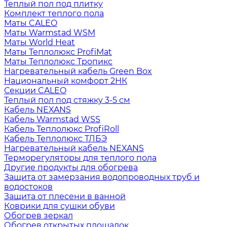
Теплый пол под плитку
Комплект теплого пола
Маты CALEO
Маты Warmstad WSM
Маты World Heat
Маты Теплолюкс ProfiMat
Маты Теплолюкс Тропикс
Нагревательный кабель Green Box
Национальный комфорт 2НК
Секции CALEO
Теплый пол под стяжку 3-5 см
Кабель NEXANS
Кабель Warmstad WSS
Кабель Теплолюкс ProfiRoll
Кабель Теплолюкс ТЛБЭ
Нагревательный кабель NEXANS
Терморегуляторы для теплого пола
Другие продукты для обогрева
Защита от замерзания водопроводных труб и
водостоков
Защита от плесени в ванной
Коврики для сушки обуви
Обогрев зеркал
Обогрев открытых площадок