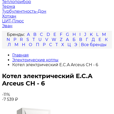
Теплоприбор
Терма
Турбулентность-Дон
Хотхан
ЦИТ-Плюс
Эван
A
B
C
D
E
F
G
H
I
J
K
L
M
N
P
R
S
T
U
V
W
Z
А
Б
В
Г
Д
Е
К
Л
М
Н
О
П
Р
С
Т
Х
Ц
Э
Главная
Электрические котлы
Котел электрический E.C.A Arceus CH - 6
Котел электрический E.C.A
Arceus CH - 6
-11%
-7 539
₽