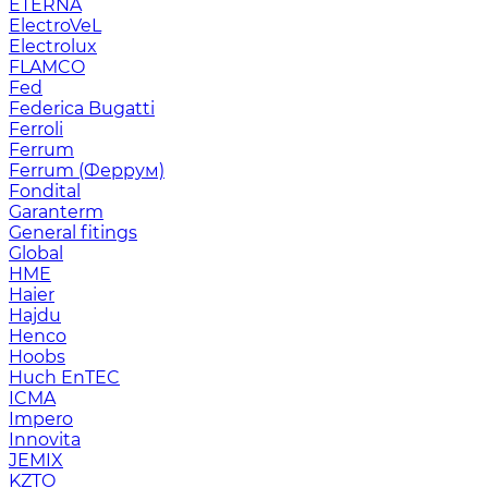
ETERNA
ElectroVeL
Electrolux
FLAMCO
Fed
Federica Bugatti
Ferroli
Ferrum
Ferrum (Феррум)
Fondital
Garanterm
General fitings
Global
HME
Haier
Hajdu
Henco
Hoobs
Huch EnTEC
ICMA
Impero
Innovita
JEMIX
KZTO