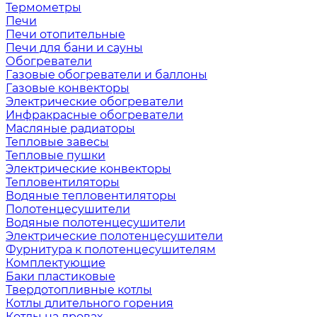
Термометры
Печи
Печи отопительные
Печи для бани и сауны
Обогреватели
Газовые обогреватели и баллоны
Газовые конвекторы
Электрические обогреватели
Инфракрасные обогреватели
Масляные радиаторы
Тепловые завесы
Тепловые пушки
Электрические конвекторы
Тепловентиляторы
Водяные тепловентиляторы
Полотенцесушители
Водяные полотенцесушители
Электрические полотенцесушители
Фурнитура к полотенцесушителям
Комплектующие
Баки пластиковые
Твердотопливные котлы
Котлы длительного горения
Котлы на дровах