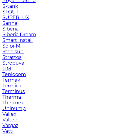
Royal Thermo
S-tank
STOUT
SUPERLUX
Sanha
Siberia
Siberia Dream
Smart Install
Solpi-M
Steelsun
Strattos
Stropuva
TIM
Teplocom
Termak
Termica
Terminus
Therma
Thermex
Unipump
Valfex
Valtec
Vargaz
Vatti