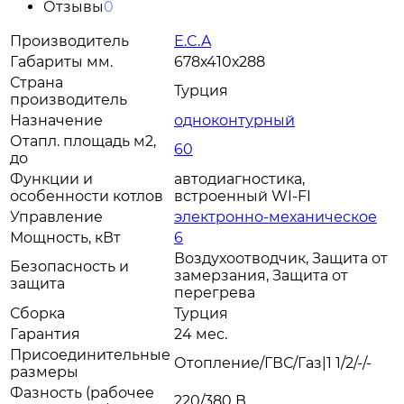
Отзывы
0
Производитель
E.C.A
Габариты мм.
678х410х288
Страна
Турция
производитель
Назначение
одноконтурный
Отапл. площадь м2,
60
до
Функции и
автодиагностика,
особенности котлов
встроенный WI-FI
Управление
электронно-механическое
Мощность, кВт
6
Воздухоотводчик, Защита от
Безопасность и
замерзания, Защита от
защита
перегрева
Сборка
Турция
Гарантия
24 мес.
Присоединительные
Отопление/ГВС/Газ|1 1/2/-/-
размеры
Фазность (рабочее
220/380 В