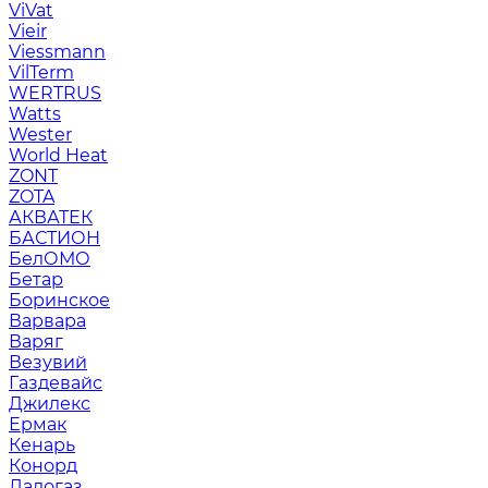
ViVat
Vieir
Viessmann
VilTerm
WERTRUS
Watts
Wester
World Heat
ZONT
ZOTA
АКВАТЕК
БАСТИОН
БелОМО
Бетар
Боринское
Варвара
Варяг
Везувий
Газдевайс
Джилекс
Ермак
Кенарь
Конорд
Ладогаз