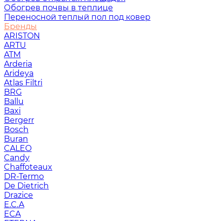
Обогрев почвы в теплице
Переносной теплый пол под ковер
Бренды
ARISTON
ARTU
ATM
Arderia
Arideya
Atlas Filtri
BRG
Ballu
Baxi
Bergerr
Bosch
Buran
CALEO
Candy
Chaffoteaux
DR-Termo
De Dietrich
Drazice
E.C.A
ECA