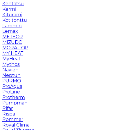
Kentatsu
Kermi
Kiturami
Kotitonttu
Lammin
Lemax
METEOR
MIZUDO
MORA-TOP
MY HEAT
MyHeat
Mythos
Navien
Neptun
PURMO
ProAqua
ProLine
Protherm
Pumpman
Rifar
Rispa
Rommer
Royal Clima