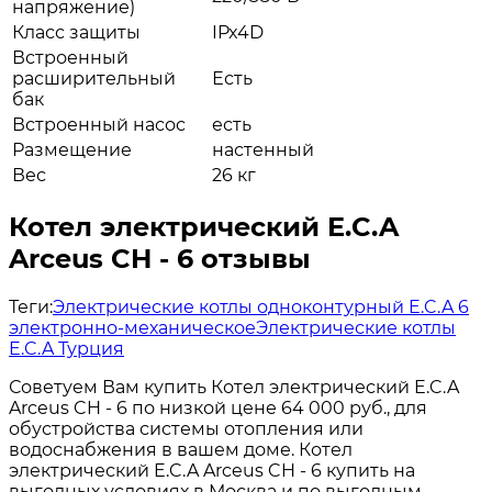
напряжение)
Класс защиты
IPx4D
Встроенный
расширительный
Есть
бак
Встроенный насос
есть
Размещение
настенный
Вес
26 кг
Котел электрический E.C.A
Arceus CH - 6 отзывы
Теги:
Электрические котлы одноконтурный E.C.A 6
электронно-механическое
Электрические котлы
E.C.A Турция
Советуем Вам купить Котел электрический E.C.A
Arceus CH - 6 по низкой цене 64 000 руб., для
обустройства системы отопления или
водоснабжения в вашем доме. Котел
электрический E.C.A Arceus CH - 6 купить на
выгодных условиях в Москва и по выгодным