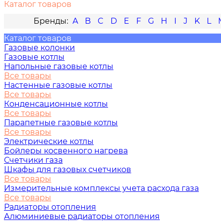
Каталог товаров
A
B
C
D
E
F
G
H
I
J
K
L
Каталог товаров
Газовые колонки
Газовые котлы
Напольные газовые котлы
Все товары
Настенные газовые котлы
Все товары
Конденсационные котлы
Все товары
Парапетные газовые котлы
Все товары
Электрические котлы
Бойлеры косвенного нагрева
Счетчики газа
Шкафы для газовых счетчиков
Все товары
Измерительные комплексы учета расхода газа
Все товары
Радиаторы отопления
Алюминиевые радиаторы отопления