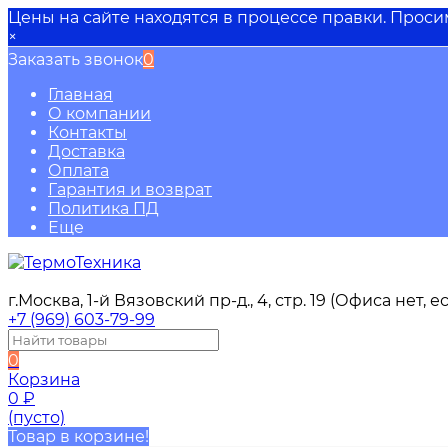
Цены на сайте находятся в процессе правки. Прос
×
Заказать звонок
0
Главная
О компании
Контакты
Доставка
Оплата
Гарантия и возврат
Политика ПД
Еще
г.Москва, 1-й Вязовский пр-д., 4, стр. 19 (Офиса нет,
+7 (969) 603-79-99
0
Корзина
0
₽
(пусто)
Товар в корзине!