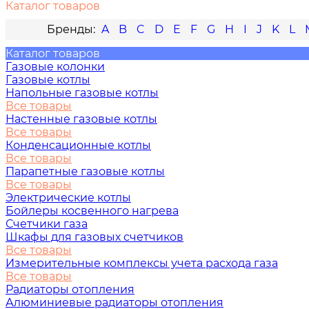
Каталог товаров
A
B
C
D
E
F
G
H
I
J
K
L
Каталог товаров
Газовые колонки
Газовые котлы
Напольные газовые котлы
Все товары
Настенные газовые котлы
Все товары
Конденсационные котлы
Все товары
Парапетные газовые котлы
Все товары
Электрические котлы
Бойлеры косвенного нагрева
Счетчики газа
Шкафы для газовых счетчиков
Все товары
Измерительные комплексы учета расхода газа
Все товары
Радиаторы отопления
Алюминиевые радиаторы отопления