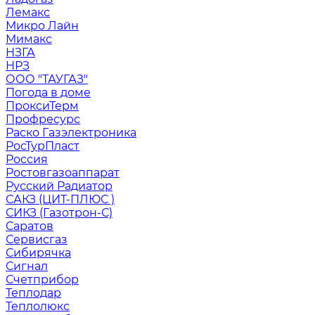
Лемакс
Микро Лайн
Мимакс
НЗГА
НРЗ
ООО "ТАУГАЗ"
Погода в доме
ПроксиТерм
Профресурс
Раско Газэлектроника
РосТурПласт
Россия
Ростовгазоаппарат
Русский Радиатор
САКЗ (ЦИТ-ПЛЮС )
СИКЗ (Газотрон-С)
Саратов
Сервисгаз
Сибирячка
Сигнал
Счетприбор
Теплодар
Теплолюкс