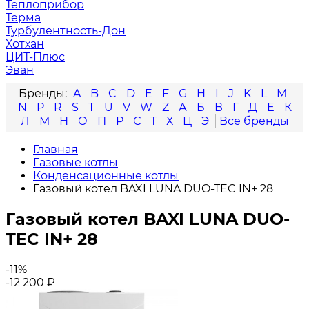
Теплоприбор
Терма
Турбулентность-Дон
Хотхан
ЦИТ-Плюс
Эван
A
B
C
D
E
F
G
H
I
J
K
L
M
N
P
R
S
T
U
V
W
Z
А
Б
В
Г
Д
Е
К
Л
М
Н
О
П
Р
С
Т
Х
Ц
Э
Главная
Газовые котлы
Конденсационные котлы
Газовый котел BAXI LUNA DUO-TEC IN+ 28
Газовый котел BAXI LUNA DUO-
TEC IN+ 28
-11%
-12 200
₽