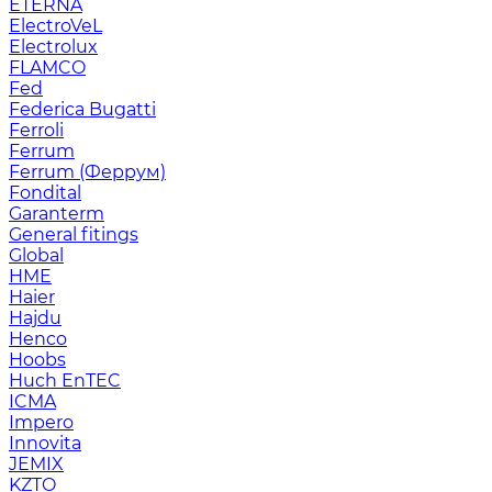
ETERNA
ElectroVeL
Electrolux
FLAMCO
Fed
Federica Bugatti
Ferroli
Ferrum
Ferrum (Феррум)
Fondital
Garanterm
General fitings
Global
HME
Haier
Hajdu
Henco
Hoobs
Huch EnTEC
ICMA
Impero
Innovita
JEMIX
KZTO