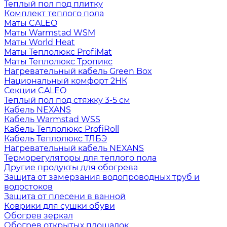
Теплый пол под плитку
Комплект теплого пола
Маты CALEO
Маты Warmstad WSM
Маты World Heat
Маты Теплолюкс ProfiMat
Маты Теплолюкс Тропикс
Нагревательный кабель Green Box
Национальный комфорт 2НК
Секции CALEO
Теплый пол под стяжку 3-5 см
Кабель NEXANS
Кабель Warmstad WSS
Кабель Теплолюкс ProfiRoll
Кабель Теплолюкс ТЛБЭ
Нагревательный кабель NEXANS
Терморегуляторы для теплого пола
Другие продукты для обогрева
Защита от замерзания водопроводных труб и
водостоков
Защита от плесени в ванной
Коврики для сушки обуви
Обогрев зеркал
Обогрев открытых площадок