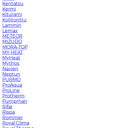
Kentatsu
Kermi
Kiturami
Kotitonttu
Lammin
Lemax
METEOR
MIZUDO
MORA-TOP
MY HEAT
MyHeat
Mythos
Navien
Neptun
PURMO
ProAqua
ProLine
Protherm
Pumpman
Rifar
Rispa
Rommer
Royal Clima