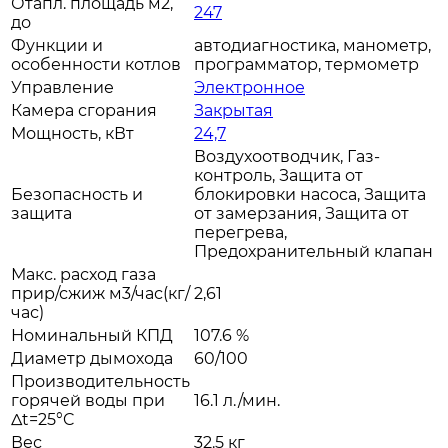
Отапл. площадь м2,
247
до
Функции и
автодиагностика, манометр,
особенности котлов
программатор, термометр
Управление
Электронное
Камера сгорания
Закрытая
Мощность, кВт
24,7
Воздухоотводчик, Газ-
контроль, Защита от
Безопасность и
блокировки насоса, Защита
защита
от замерзания, Защита от
перегрева,
Предохранительный клапан
Макс. расход газа
прир/сжиж м3/час(кг/
2,61
час)
Номинальный КПД
107.6 %
Диаметр дымохода
60/100
Производительность
горячей воды при
16.1 л./мин.
Δt=25°C
Вес
32.5 кг