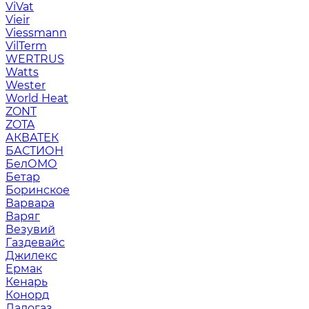
ViVat
Vieir
Viessmann
VilTerm
WERTRUS
Watts
Wester
World Heat
ZONT
ZOTA
АКВАТЕК
БАСТИОН
БелОМО
Бетар
Боринское
Варвара
Варяг
Везувий
Газдевайс
Джилекс
Ермак
Кенарь
Конорд
Ладогаз