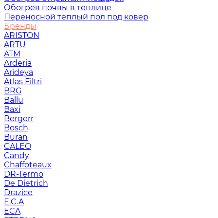
Обогрев почвы в теплице
Переносной теплый пол под ковер
Бренды
ARISTON
ARTU
ATM
Arderia
Arideya
Atlas Filtri
BRG
Ballu
Baxi
Bergerr
Bosch
Buran
CALEO
Candy
Chaffoteaux
DR-Termo
De Dietrich
Drazice
E.C.A
ECA