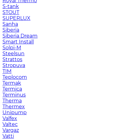
Royal Thermo
S-tank
STOUT
SUPERLUX
Sanha
Siberia
Siberia Dream
Smart Install
Solpi-M
Steelsun
Strattos
Stropuva
TIM
Teplocom
Termak
Termica
Terminus
Therma
Thermex
Unipump
Valfex
Valtec
Vargaz
Vatti