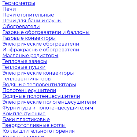
Термометры
Печи
Печи отопительные
Печи для бани и сауны
Обогреватели
Газовые обогреватели и баллоны
Газовые конвекторы
Электрические обогреватели
Инфракрасные обогреватели
Масляные радиаторы
Тепловые завесы
Тепловые пушки
Электрические конвекторы
Тепловентиляторы
Водяные тепловентиляторы
Полотенцесушители
Водяные полотенцесушители
Электрические полотенцесушители
Фурнитура к полотенцесушителям
Комплектующие
Баки пластиковые
Твердотопливные котлы
Котлы длительного горения
Котлы на дровах