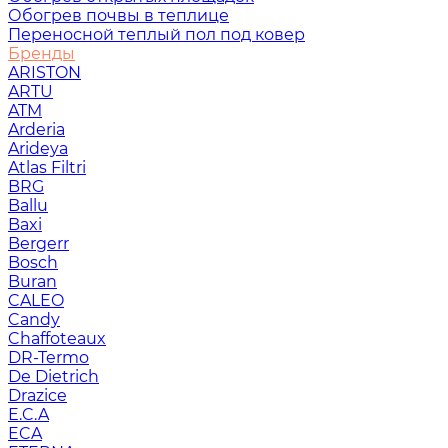
Обогрев почвы в теплице
Переносной теплый пол под ковер
Бренды
ARISTON
ARTU
ATM
Arderia
Arideya
Atlas Filtri
BRG
Ballu
Baxi
Bergerr
Bosch
Buran
CALEO
Candy
Chaffoteaux
DR-Termo
De Dietrich
Drazice
E.C.A
ECA