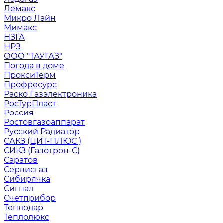
Лемакс
Микро Лайн
Мимакс
НЗГА
НРЗ
ООО "ТАУГАЗ"
Погода в доме
ПроксиТерм
Профресурс
Раско Газэлектроника
РосТурПласт
Россия
Ростовгазоаппарат
Русский Радиатор
САКЗ (ЦИТ-ПЛЮС )
СИКЗ (Газотрон-С)
Саратов
Сервисгаз
Сибирячка
Сигнал
Счетприбор
Теплодар
Теплолюкс