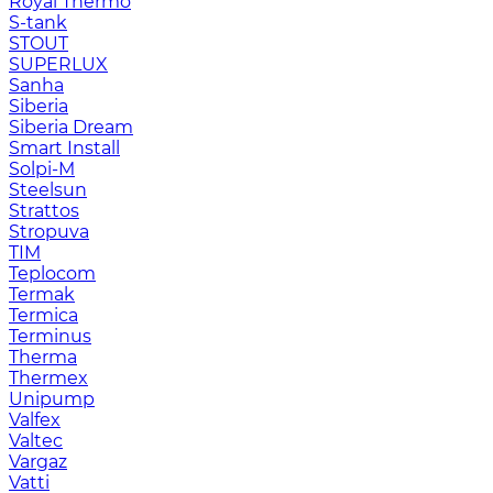
Royal Thermo
S-tank
STOUT
SUPERLUX
Sanha
Siberia
Siberia Dream
Smart Install
Solpi-M
Steelsun
Strattos
Stropuva
TIM
Teplocom
Termak
Termica
Terminus
Therma
Thermex
Unipump
Valfex
Valtec
Vargaz
Vatti