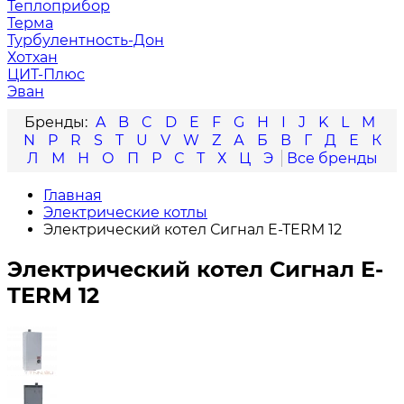
Теплоприбор
Терма
Турбулентность-Дон
Хотхан
ЦИТ-Плюс
Эван
A
B
C
D
E
F
G
H
I
J
K
L
M
N
P
R
S
T
U
V
W
Z
А
Б
В
Г
Д
Е
К
Л
М
Н
О
П
Р
С
Т
Х
Ц
Э
Главная
Электрические котлы
Электрический котел Сигнал E-TERM 12
Электрический котел Сигнал E-
TERM 12