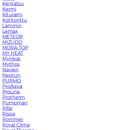
Kentatsu
Kermi
Kiturami
Kotitonttu
Lammin
Lemax
METEOR
MIZUDO
MORA-TOP
MY HEAT
MyHeat
Mythos
Navien
Neptun
PURMO
ProAqua
ProLine
Protherm
Pumpman
Rifar
Rispa
Rommer
Royal Clima