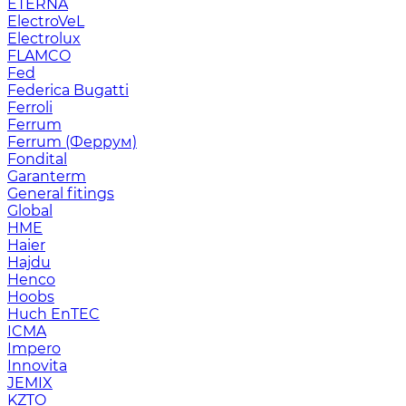
ETERNA
ElectroVeL
Electrolux
FLAMCO
Fed
Federica Bugatti
Ferroli
Ferrum
Ferrum (Феррум)
Fondital
Garanterm
General fitings
Global
HME
Haier
Hajdu
Henco
Hoobs
Huch EnTEC
ICMA
Impero
Innovita
JEMIX
KZTO