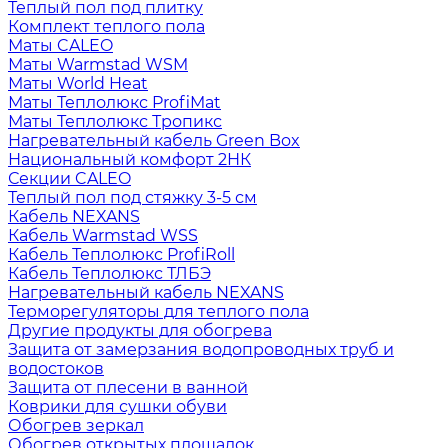
Теплый пол под плитку
Комплект теплого пола
Маты CALEO
Маты Warmstad WSM
Маты World Heat
Маты Теплолюкс ProfiMat
Маты Теплолюкс Тропикс
Нагревательный кабель Green Box
Национальный комфорт 2НК
Секции CALEO
Теплый пол под стяжку 3-5 см
Кабель NEXANS
Кабель Warmstad WSS
Кабель Теплолюкс ProfiRoll
Кабель Теплолюкс ТЛБЭ
Нагревательный кабель NEXANS
Терморегуляторы для теплого пола
Другие продукты для обогрева
Защита от замерзания водопроводных труб и
водостоков
Защита от плесени в ванной
Коврики для сушки обуви
Обогрев зеркал
Обогрев открытых площадок