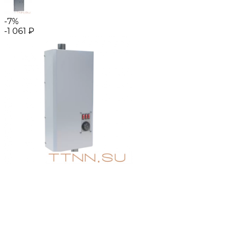
-7%
-1 061
₽