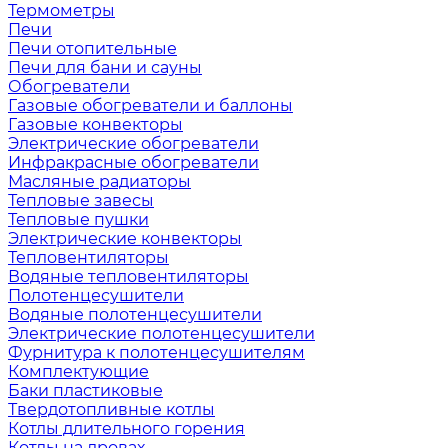
Термометры
Печи
Печи отопительные
Печи для бани и сауны
Обогреватели
Газовые обогреватели и баллоны
Газовые конвекторы
Электрические обогреватели
Инфракрасные обогреватели
Масляные радиаторы
Тепловые завесы
Тепловые пушки
Электрические конвекторы
Тепловентиляторы
Водяные тепловентиляторы
Полотенцесушители
Водяные полотенцесушители
Электрические полотенцесушители
Фурнитура к полотенцесушителям
Комплектующие
Баки пластиковые
Твердотопливные котлы
Котлы длительного горения
Котлы на дровах