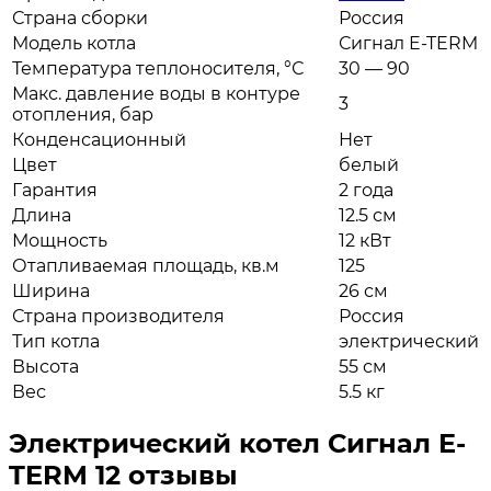
Страна сборки
Россия
Модель котла
Сигнал E-TERM
Температура теплоносителя, °С
30 — 90
Макс. давление воды в контуре
3
отопления, бар
Конденсационный
Нет
Цвет
белый
Гарантия
2 года
Длина
12.5 см
Мощность
12 кВт
Отапливаемая площадь, кв.м
125
Ширина
26 см
Страна производителя
Россия
Тип котла
электрический
Высота
55 см
Вес
5.5 кг
Электрический котел Сигнал E-
TERM 12 отзывы