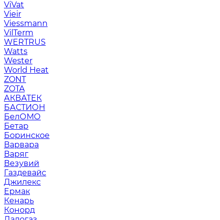
ViVat
Vieir
Viessmann
VilTerm
WERTRUS
Watts
Wester
World Heat
ZONT
ZOTA
АКВАТЕК
БАСТИОН
БелОМО
Бетар
Боринское
Варвара
Варяг
Везувий
Газдевайс
Джилекс
Ермак
Кенарь
Конорд
Ладогаз