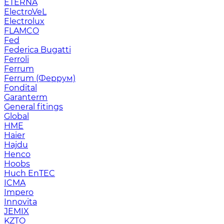
ETERNA
ElectroVeL
Electrolux
FLAMCO
Fed
Federica Bugatti
Ferroli
Ferrum
Ferrum (Феррум)
Fondital
Garanterm
General fitings
Global
HME
Haier
Hajdu
Henco
Hoobs
Huch EnTEC
ICMA
Impero
Innovita
JEMIX
KZTO