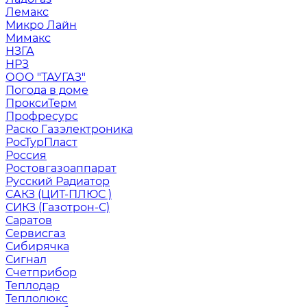
Лемакс
Микро Лайн
Мимакс
НЗГА
НРЗ
ООО "ТАУГАЗ"
Погода в доме
ПроксиТерм
Профресурс
Раско Газэлектроника
РосТурПласт
Россия
Ростовгазоаппарат
Русский Радиатор
САКЗ (ЦИТ-ПЛЮС )
СИКЗ (Газотрон-С)
Саратов
Сервисгаз
Сибирячка
Сигнал
Счетприбор
Теплодар
Теплолюкс