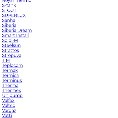
Royal Thermo
S-tank
STOUT
SUPERLUX
Sanha
Siberia
Siberia Dream
Smart Install
Solpi-M
Steelsun
Strattos
Stropuva
TIM
Teplocom
Termak
Termica
Terminus
Therma
Thermex
Unipump
Valfex
Valtec
Vargaz
Vatti