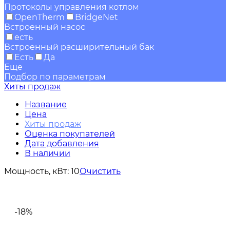
Протоколы управления котлом
OpenTherm
BridgeNet
Встроенный насос
есть
Встроенный расширительный бак
Есть
Да
Еще
Подбор по параметрам
Хиты продаж
Название
Цена
Хиты продаж
Оценка покупателей
Дата добавления
В наличии
Мощность, кВт:
10
Очистить
-18%