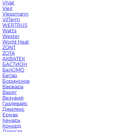
ViVat
Vieir
Viessmann
VilTerm
WERTRUS
Watts
Wester
World Heat
ZONT
ZOTA
АКВАТЕК
БАСТИОН
БелОМО
Бетар
Боринское
Варвара
Варяг
Везувий
Газдевайс
Джилекс
Ермак
Кенарь
Конорд
Ладогаз