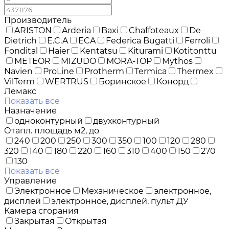
Производитель
ARISTON
Arderia
Baxi
Chaffoteaux
De
Dietrich
E.C.A
ECA
Federica Bugatti
Ferroli
Fondital
Haier
Kentatsu
Kiturami
Kotitonttu
METEOR
MIZUDO
MORA-TOP
Mythos
Navien
ProLine
Protherm
Termica
Thermex
VilTerm
WERTRUS
Боринское
Конорд
Лемакс
Показать все
Назначение
одноконтурный
двухконтурный
Отапл. площадь м2, до
240
200
250
300
350
100
120
280
320
140
180
220
160
310
400
150
270
130
Показать все
Управление
Электронное
Механическое
электронное,
дисплей
электронное, дисплей, пульт ДУ
Камера сгорания
Закрытая
Открытая