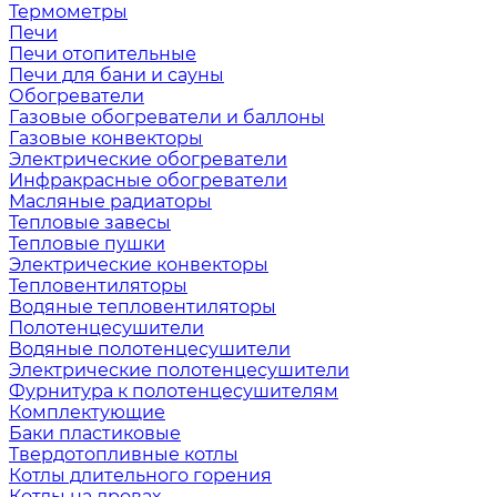
Термометры
Печи
Печи отопительные
Печи для бани и сауны
Обогреватели
Газовые обогреватели и баллоны
Газовые конвекторы
Электрические обогреватели
Инфракрасные обогреватели
Масляные радиаторы
Тепловые завесы
Тепловые пушки
Электрические конвекторы
Тепловентиляторы
Водяные тепловентиляторы
Полотенцесушители
Водяные полотенцесушители
Электрические полотенцесушители
Фурнитура к полотенцесушителям
Комплектующие
Баки пластиковые
Твердотопливные котлы
Котлы длительного горения
Котлы на дровах