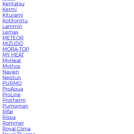
Kentatsu
Kermi
Kiturami
Kotitonttu
Lammin
Lemax
METEOR
MIZUDO
MORA-TOP
MY HEAT
MyHeat
Mythos
Navien
Neptun
PURMO
ProAqua
ProLine
Protherm
Pumpman
Rifar
Rispa
Rommer
Royal Clima