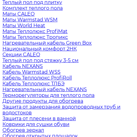
Теплый пол под плитку
Комплект теплого пола
Маты CALEO
Маты Warmstad WSM
Маты World Heat
Маты Теплолюкс ProfiMat
Маты Теплолюкс Тропикс
Нагревательный кабель Green Box
Национальный комфорт 2НК
Секции CALEO
Теплый пол под стяжку 3-5 см
Кабель NEXANS
Кабель Warmstad WSS
Кабель Теплолюкс ProfiRoll
Кабель Теплолюкс ТЛБЭ
Нагревательный кабель NEXANS
Терморегуляторы для теплого пола
Другие продукты для обогрева
Защита от замерзания водопроводных труб и
водостоков
Защита от плесени в ванной
Коврики для сушки обуви
Обогрев зеркал
Обогрев открытых площадок