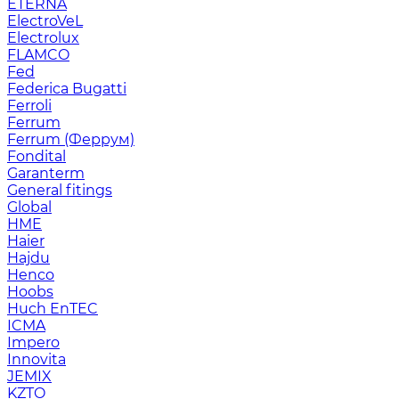
ETERNA
ElectroVeL
Electrolux
FLAMCO
Fed
Federica Bugatti
Ferroli
Ferrum
Ferrum (Феррум)
Fondital
Garanterm
General fitings
Global
HME
Haier
Hajdu
Henco
Hoobs
Huch EnTEC
ICMA
Impero
Innovita
JEMIX
KZTO