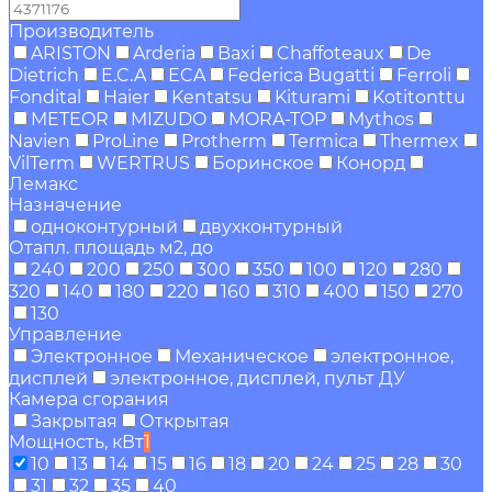
Производитель
ARISTON
Arderia
Baxi
Chaffoteaux
De
Dietrich
E.C.A
ECA
Federica Bugatti
Ferroli
Fondital
Haier
Kentatsu
Kiturami
Kotitonttu
METEOR
MIZUDO
MORA-TOP
Mythos
Navien
ProLine
Protherm
Termica
Thermex
VilTerm
WERTRUS
Боринское
Конорд
Лемакс
Назначение
одноконтурный
двухконтурный
Отапл. площадь м2, до
240
200
250
300
350
100
120
280
320
140
180
220
160
310
400
150
270
130
Управление
Электронное
Механическое
электронное,
дисплей
электронное, дисплей, пульт ДУ
Камера сгорания
Закрытая
Открытая
Мощность, кВт
1
10
13
14
15
16
18
20
24
25
28
30
31
32
35
40