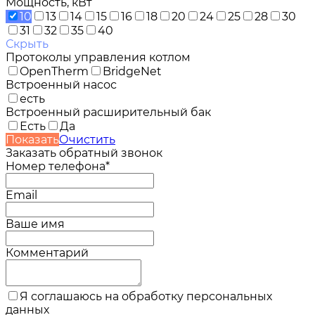
Мощность, кВт
10
13
14
15
16
18
20
24
25
28
30
31
32
35
40
Скрыть
Протоколы управления котлом
OpenTherm
BridgeNet
Встроенный насос
есть
Встроенный расширительный бак
Есть
Да
Показать
Очистить
Заказать обратный звонок
Номер телефона*
Email
Ваше имя
Комментарий
Я соглашаюсь на обработку персональных
данных