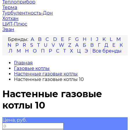
Теплоприбор
Терма
Турбулентность-Дон
Хотхан
ЦИТ-Плюс
Эван
A
B
C
D
E
F
G
H
I
J
K
L
M
N
P
R
S
T
U
V
W
Z
А
Б
В
Г
Д
Е
К
Л
М
Н
О
П
Р
С
Т
Х
Ц
Э
Главная
Газовые котлы
Настенные газовые котлы
Настенные газовые котлы 10
Настенные газовые
котлы 10
Цена, руб.
—