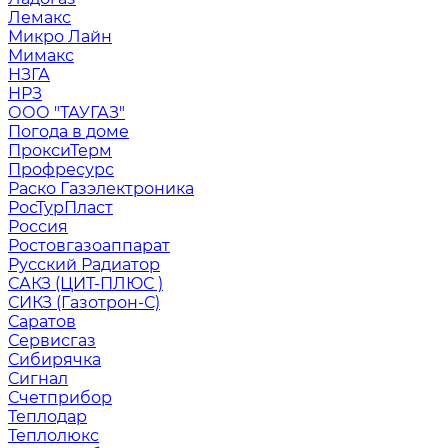
Лемакс
Микро Лайн
Мимакс
НЗГА
НРЗ
ООО "ТАУГАЗ"
Погода в доме
ПроксиТерм
Профресурс
Раско Газэлектроника
РосТурПласт
Россия
Ростовгазоаппарат
Русский Радиатор
САКЗ (ЦИТ-ПЛЮС )
СИКЗ (Газотрон-С)
Саратов
Сервисгаз
Сибирячка
Сигнал
Счетприбор
Теплодар
Теплолюкс