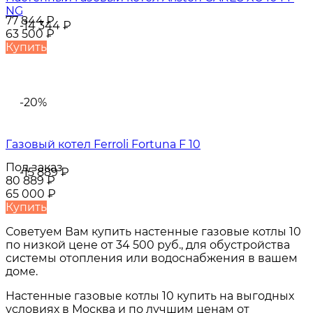
NG
77 844
₽
-14 344
₽
63 500
₽
Купить
-20%
Газовый котел Ferroli Fortuna F 10
Под заказ
-15 889
₽
80 889
₽
65 000
₽
Купить
Советуем Вам купить
настенные газовые котлы 10
по низкой цене от
34 500 руб.
, для обустройства
системы отопления или водоснабжения в вашем
доме.
Настенные газовые котлы 10
купить на выгодных
условиях в
Москва и по лучшим ценам от