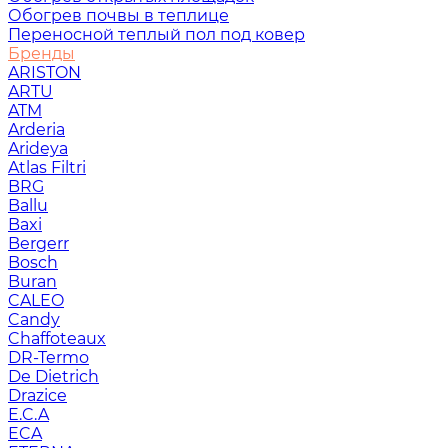
Обогрев почвы в теплице
Переносной теплый пол под ковер
Бренды
ARISTON
ARTU
ATM
Arderia
Arideya
Atlas Filtri
BRG
Ballu
Baxi
Bergerr
Bosch
Buran
CALEO
Candy
Chaffoteaux
DR-Termo
De Dietrich
Drazice
E.C.A
ECA