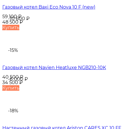
Газовый котел Baxi Eco Nova 10 F (new)
59 100
₽
-10 600
₽
48 500
₽
Купить
-15%
Газовый котел Navien Heatluxe NGB210-10K
40 500
₽
-6 000
₽
34 500
₽
Купить
-18%
Настенный газовый котел Ariston CARES XC 10 FF