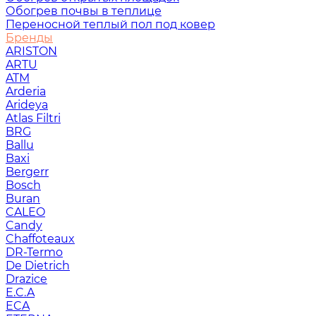
Обогрев почвы в теплице
Переносной теплый пол под ковер
Бренды
ARISTON
ARTU
ATM
Arderia
Arideya
Atlas Filtri
BRG
Ballu
Baxi
Bergerr
Bosch
Buran
CALEO
Candy
Chaffoteaux
DR-Termo
De Dietrich
Drazice
E.C.A
ECA