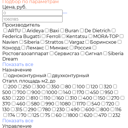
Подбор по параметрам
Цена, руб.
—
Производитель
ARTU
Arideya
Baxi
Buran
De Dietrich
Federica Bugatti
Ferroli
Kentatsu
MORA-TOP
Navien
Siberia
Strattos
Vargaz
Боринское
Конорд
Лемакс
Мимакс
Россия
Ростовгазоаппарат
Сервисгаз
Сигнал
Siberia
Dream
Показать все
Назначение
одноконтурный
двухконтурный
Отапл. площадь м2, до
200
250
300
350
80
100
120
320
500
700
900
1000
140
170
450
950
630
220
810
110
160
310
400
150
270
370
460
580
990
1080
1170
540
720
130
315
290
780
230
490
600
800
116
174
70
125
75
60
1800
620
470
232
Показать все
Управление