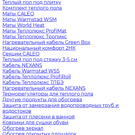
Теплый пол под плитку
Комплект теплого пола
Маты CALEO
Маты Warmstad WSM
Маты World Heat
Маты Теплолюкс ProfiMat
Маты Теплолюкс Тропикс
Нагревательный кабель Green Box
Национальный комфорт 2НК
Секции CALEO
Теплый пол под стяжку 3-5 см
Кабель NEXANS
Кабель Warmstad WSS
Кабель Теплолюкс ProfiRoll
Кабель Теплолюкс ТЛБЭ
Нагревательный кабель NEXANS
Терморегуляторы для теплого пола
Другие продукты для обогрева
Защита от замерзания водопроводных труб и
водостоков
Защита от плесени в ванной
Коврики для сушки обуви
Обогрев зеркал
Обогрев открытых площадок