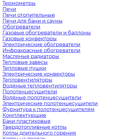
Термометры
Печи
Печи отопительные
Печи для бани и сауны
Обогреватели
Газовые обогреватели и баллоны
Газовые конвекторы
Электрические обогреватели
Инфракрасные обогреватели
Масляные радиаторы
Тепловые завесы
Тепловые пушки
Электрические конвекторы
Тепловентиляторы
Водяные тепловентиляторы
Полотенцесушители
Водяные полотенцесушители
Электрические полотенцесушители
Фурнитура к полотенцесушителям
Комплектующие
Баки пластиковые
Твердотопливные котлы
Котлы длительного горения
Котлы на дровах