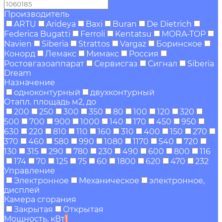
Производитель
ARTU
Arideya
Baxi
Buran
De Dietrich
Federica Bugatti
Ferroli
Kentatsu
MORA-TOP
Navien
Siberia
Strattos
Vargaz
Боринское
Конорд
Лемакс
Мимакс
Россия
Ростовгазоаппарат
Сервисгаз
Сигнал
Siberia
Dream
Назначение
одноконтурный
двухконтурный
Отапл. площадь м2, до
200
250
300
350
80
100
120
320
500
700
900
1000
140
170
450
950
630
220
810
110
160
310
400
150
270
370
460
580
990
1080
1170
540
720
130
315
290
780
230
490
600
800
116
174
70
125
75
60
1800
620
470
232
Управление
Электронное
Механическое
электронное,
дисплей
Камера сгорания
Закрытая
Открытая
Мощность, кВт
1