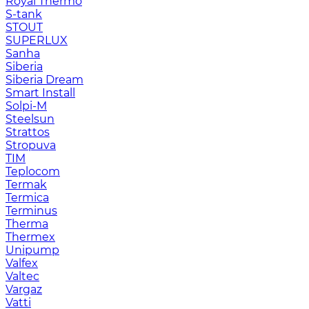
Royal Thermo
S-tank
STOUT
SUPERLUX
Sanha
Siberia
Siberia Dream
Smart Install
Solpi-M
Steelsun
Strattos
Stropuva
TIM
Teplocom
Termak
Termica
Terminus
Therma
Thermex
Unipump
Valfex
Valtec
Vargaz
Vatti