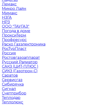
Лемакс
Микро Лайн
Мимакс
НЗГА
НРЗ
ООО "ТАУГАЗ"
Погода в доме
ПроксиТерм
Профресурс
Раско Газэлектроника
РосТурПласт
Россия
Ростовгазоаппарат
Русский Радиатор
САКЗ (ЦИТ-ПЛЮС )
СИКЗ (Газотрон-С)
Саратов
Сервисгаз
Сибирячка
Сигнал
Счетприбор
Теплодар
Теплолюкс