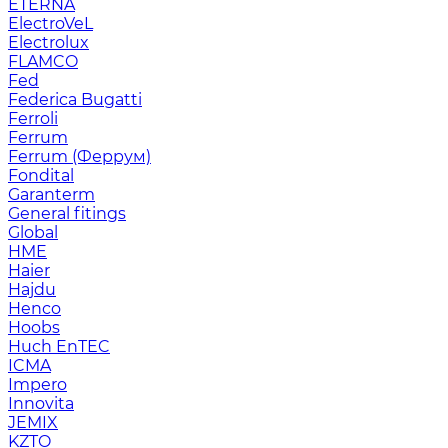
ETERNA
ElectroVeL
Electrolux
FLAMCO
Fed
Federica Bugatti
Ferroli
Ferrum
Ferrum (Феррум)
Fondital
Garanterm
General fitings
Global
HME
Haier
Hajdu
Henco
Hoobs
Huch EnTEC
ICMA
Impero
Innovita
JEMIX
KZTO