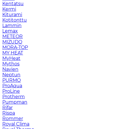
Kentatsu
Kermi
Kiturami
Kotitonttu
Lammin
Lemax
METEOR
MIZUDO
MORA-TOP
MY HEAT
MyHeat
Mythos
Navien
Neptun
PURMO
ProAqua
ProLine
Protherm
Pumpman
Rifar
Rispa
Rommer
Royal Clima