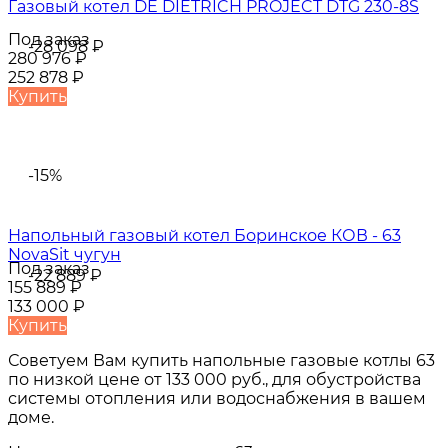
Газовый котел DE DIETRICH PROJECT DTG 230-8S
Под заказ
-28 098
₽
280 976
₽
252 878
₽
Купить
-15%
Напольный газовый котел Боринское КОВ - 63
NovaSit чугун
Под заказ
-22 889
₽
155 889
₽
133 000
₽
Купить
Советуем Вам купить
напольные газовые котлы 63
по низкой цене от
133 000 руб.
, для обустройства
системы отопления или водоснабжения в вашем
доме.