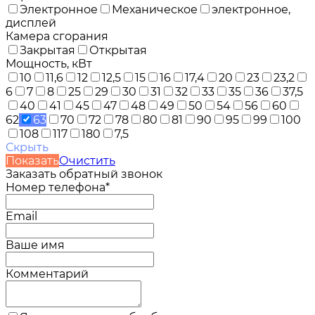
Электронное
Механическое
электронное,
дисплей
Камера сгорания
Закрытая
Открытая
Мощность, кВт
10
11,6
12
12,5
15
16
17,4
20
23
23,2
6
7
8
25
29
30
31
32
33
35
36
37,5
40
41
45
47
48
49
50
54
56
60
62
63
70
72
78
80
81
90
95
99
100
108
117
180
7,5
Скрыть
Показать
Очистить
Заказать обратный звонок
Номер телефона*
Email
Ваше имя
Комментарий