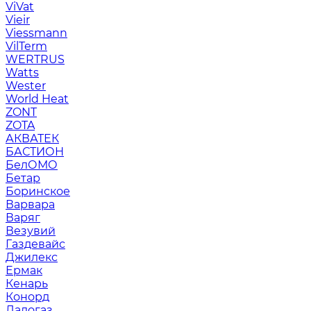
ViVat
Vieir
Viessmann
VilTerm
WERTRUS
Watts
Wester
World Heat
ZONT
ZOTA
АКВАТЕК
БАСТИОН
БелОМО
Бетар
Боринское
Варвара
Варяг
Везувий
Газдевайс
Джилекс
Ермак
Кенарь
Конорд
Ладогаз