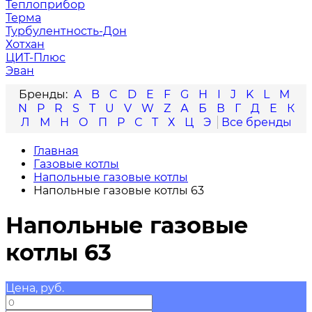
Теплоприбор
Терма
Турбулентность-Дон
Хотхан
ЦИТ-Плюс
Эван
A
B
C
D
E
F
G
H
I
J
K
L
M
N
P
R
S
T
U
V
W
Z
А
Б
В
Г
Д
Е
К
Л
М
Н
О
П
Р
С
Т
Х
Ц
Э
Главная
Газовые котлы
Напольные газовые котлы
Напольные газовые котлы 63
Напольные газовые
котлы 63
Цена, руб.
—