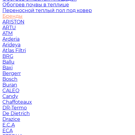
Обогрев почвы в теплице
Переносной теплый пол под ковер
Бренды
ARISTON
ARTU
ATM
Arderia
Arideya
Atlas Filtri
BRG
Ballu
Baxi
Bergerr
Bosch
Buran
CALEO
Candy
Chaffoteaux
DR-Termo
De Dietrich
Drazice
E.C.A
ECA