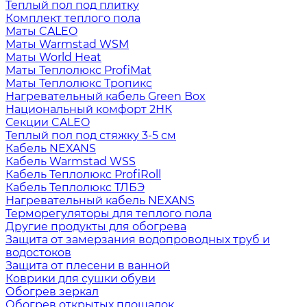
Теплый пол под плитку
Комплект теплого пола
Маты CALEO
Маты Warmstad WSM
Маты World Heat
Маты Теплолюкс ProfiMat
Маты Теплолюкс Тропикс
Нагревательный кабель Green Box
Национальный комфорт 2НК
Секции CALEO
Теплый пол под стяжку 3-5 см
Кабель NEXANS
Кабель Warmstad WSS
Кабель Теплолюкс ProfiRoll
Кабель Теплолюкс ТЛБЭ
Нагревательный кабель NEXANS
Терморегуляторы для теплого пола
Другие продукты для обогрева
Защита от замерзания водопроводных труб и
водостоков
Защита от плесени в ванной
Коврики для сушки обуви
Обогрев зеркал
Обогрев открытых площадок