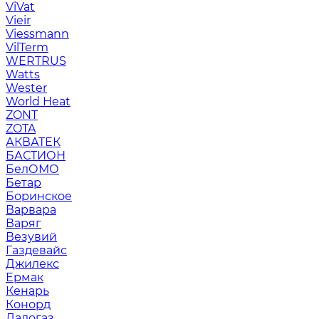
ViVat
Vieir
Viessmann
VilTerm
WERTRUS
Watts
Wester
World Heat
ZONT
ZOTA
АКВАТЕК
БАСТИОН
БелОМО
Бетар
Боринское
Варвара
Варяг
Везувий
Газдевайс
Джилекс
Ермак
Кенарь
Конорд
Ладогаз