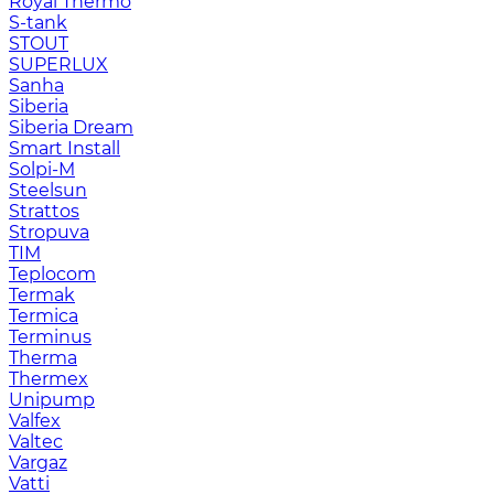
Royal Thermo
S-tank
STOUT
SUPERLUX
Sanha
Siberia
Siberia Dream
Smart Install
Solpi-M
Steelsun
Strattos
Stropuva
TIM
Teplocom
Termak
Termica
Terminus
Therma
Thermex
Unipump
Valfex
Valtec
Vargaz
Vatti