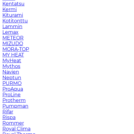
Kentatsu
Kermi
Kiturami
Kotitonttu
Lammin
Lemax
METEOR
MIZUDO
MORA-TOP
MY HEAT
MyHeat
Mythos
Navien
Neptun
PURMO
ProAqua
ProLine
Protherm
Pumpman
Rifar
Rispa
Rommer
Royal Clima