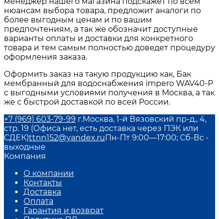
менеджер нашего магазина подскажет по всем
нюансам выбора товара, предложит аналоги по
более выгодным ценам и по вашим
предпочтениям, а так же обозначит доступные
варианты оплаты и доставки для конкретного
товара и тем самым полностью доведет процедуру
оформления заказа.
Оформить заказ на такую продукцию как, Бак
мембранный для водоснабжения impero WAV40-P
с выгодными условиями получения в Москва, а так
же с быстрой доставкой по всей России.
+7 (969) 603-79-99
г.Москва, 1-й Вязовский пр-д., 4,
стр. 19 (Офиса нет, есть доставка через ПЭК или
СДЕК)
ttnn152@yandex.ru
Пн-Пт 9:00—17:00; Сб-Вс -
выходные
Компания
О компании
Контакты
Доставка
Оплата
Гарантия и возврат