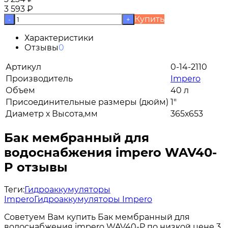
3 593
₽
Купить
-
+
Характеристики
Отзывы
0
Артикул
0-14-2110
Производитель
Impero
Объем
40 л
Присоединительные размеры (дюйм)
1"
Диаметр х Высота,мм
365х653
Бак мембранный для
водоснабжения impero WAV40-
P отзывы
Теги:
Гидроаккумуляторы
Impero
Гидроаккумуляторы Impero
Советуем Вам купить Бак мембранный для
водоснабжения impero WAV40-P по низкой цене 3