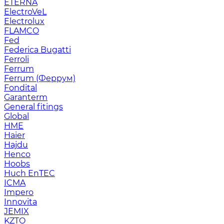
ETERNA
ElectroVeL
Electrolux
FLAMCO
Fed
Federica Bugatti
Ferroli
Ferrum
Ferrum (Феррум)
Fondital
Garanterm
General fitings
Global
HME
Haier
Hajdu
Henco
Hoobs
Huch EnTEC
ICMA
Impero
Innovita
JEMIX
KZTO