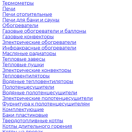
Термометры
Печи
Печи отопительные
Печи для бани и сауны
Обогреватели
Газовые обогреватели и баллоны
Газовые конвекторы
Электрические обогреватели
Инфракрасные обогреватели
Масляные радиаторы
Тепловые завесы
Тепловые пушки
Электрические конвекторы
Тепловентиляторы
Водяные тепловентиляторы
Полотенцесушители
Водяные полотенцесушители
Электрические полотенцесушители
Фурнитура к полотенцесушителям
Комплектующие
Баки пластиковые
Твердотопливные котлы
Котлы длительного горения
Котлы на дровах