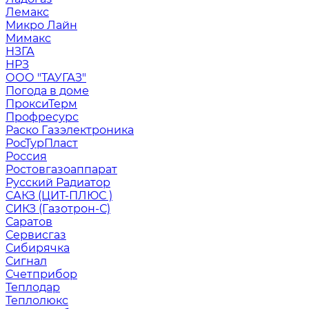
Лемакс
Микро Лайн
Мимакс
НЗГА
НРЗ
ООО "ТАУГАЗ"
Погода в доме
ПроксиТерм
Профресурс
Раско Газэлектроника
РосТурПласт
Россия
Ростовгазоаппарат
Русский Радиатор
САКЗ (ЦИТ-ПЛЮС )
СИКЗ (Газотрон-С)
Саратов
Сервисгаз
Сибирячка
Сигнал
Счетприбор
Теплодар
Теплолюкс