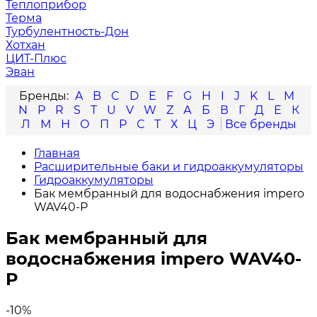
Теплоприбор
Терма
Турбулентность-Дон
Хотхан
ЦИТ-Плюс
Эван
A
B
C
D
E
F
G
H
I
J
K
L
M
N
P
R
S
T
U
V
W
Z
А
Б
В
Г
Д
Е
К
Л
М
Н
О
П
Р
С
Т
Х
Ц
Э
Главная
Расширительные баки и гидроаккумуляторы
Гидроаккумуляторы
Бак мембранный для водоснабжения impero
WAV40-P
Бак мембранный для
водоснабжения impero WAV40-
P
-10%